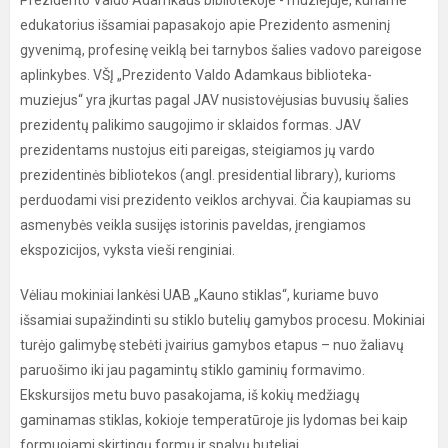
Prezidento Valdo Adamkaus bibliotekoje - muziejuje, kuriame
edukatorius išsamiai papasakojo apie Prezidento asmeninį
gyvenimą, profesinę veiklą bei tarnybos šalies vadovo pareigose
aplinkybes. VŠĮ „Prezidento Valdo Adamkaus biblioteka-
muziejus“ yra įkurtas pagal JAV nusistovėjusias buvusių šalies
prezidentų palikimo saugojimo ir sklaidos formas. JAV
prezidentams nustojus eiti pareigas, steigiamos jų vardo
prezidentinės bibliotekos (angl. presidential library), kurioms
perduodami visi prezidento veiklos archyvai. Čia kaupiamas su
asmenybės veikla susijęs istorinis paveldas, įrengiamos
ekspozicijos, vyksta vieši renginiai.
Vėliau mokiniai lankėsi UAB „Kauno stiklas“, kuriame buvo
išsamiai supažindinti su stiklo butelių gamybos procesu. Mokiniai
turėjo galimybę stebėti įvairius gamybos etapus – nuo žaliavų
paruošimo iki jau pagamintų stiklo gaminių formavimo.
Ekskursijos metu buvo pasakojama, iš kokių medžiagų
gaminamas stiklas, kokioje temperatūroje jis lydomas bei kaip
formuojami skirtingų formų ir spalvų buteliai.