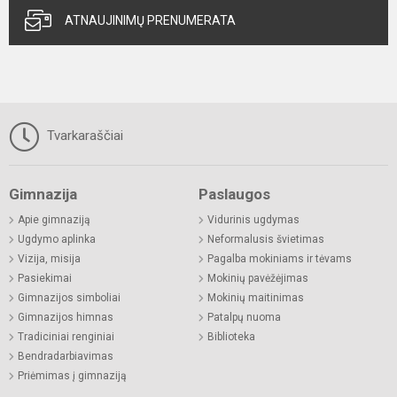
ATNAUJINIMŲ PRENUMERATA
Tvarkaraščiai
Gimnazija
Paslaugos
Apie gimnaziją
Vidurinis ugdymas
Ugdymo aplinka
Neformalusis švietimas
Vizija, misija
Pagalba mokiniams ir tėvams
Pasiekimai
Mokinių pavėžėjimas
Gimnazijos simboliai
Mokinių maitinimas
Gimnazijos himnas
Patalpų nuoma
Tradiciniai renginiai
Biblioteka
Bendradarbiavimas
Priėmimas į gimnaziją