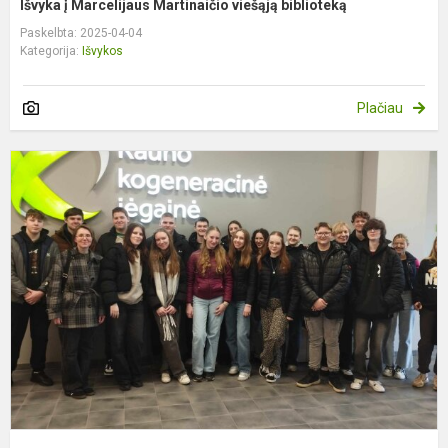
Išvyka į Marcelijaus Martinaičio viešąją biblioteką
Paskelbta: 2025-04-04
Kategorija:
Išvykos
Plačiau
I
į
K
k
j