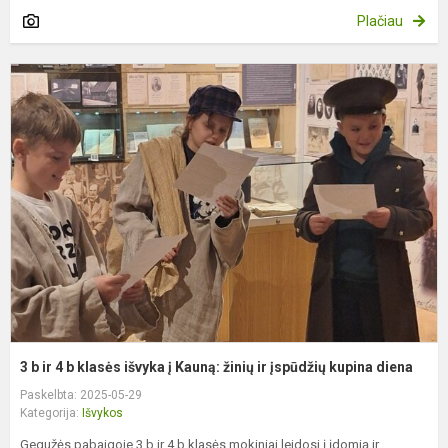
Plačiau
3
b
ir
4
b
k
i
į
K
ž
ir
į
k
3 b ir 4 b klasės išvyka į Kauną: žinių ir įspūdžių kupina diena
Paskelbta: 2025-05-29
Kategorija:
Išvykos
Gegužės pabaigoje 3 b ir 4 b klasės mokiniai leidosi į įdomią ir