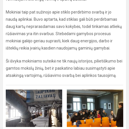
Mokiniai taip pat sužinojo apie stiklo perdirbimo svarbą ir jo
naudą aplinkai. Buvo aptarta, kad stiklas gali būti perdirbamas
daug kartų neprarasdamas savo kokybės, todėl tinkamas atliekų
rūšiavimas yra itin svarbus. Stebėdami gamybos procesus
mokiniai galėjo geriau suprasti, kiek daug energijos, darbo ir
išteklių reikia įvairių kasdien naudojamų gaminių gamybai.
Ši išvyka mokiniams suteikė ne tik naujų istorijos, pilietiškumo bei
gamtos mokslų žinių, bet ir paskatino labiau susimąstyti apie
atsakingą vartojimą, rūšiavimo svarbą bei aplinkos tausojimą.