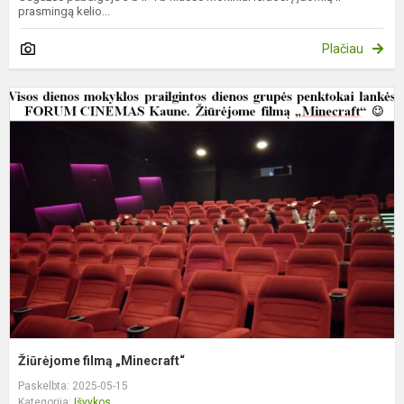
prasmingą kelio...
Plačiau
Ž
f
„
Žiūrėjome filmą „Minecraft“
Paskelbta: 2025-05-15
Kategorija:
Išvykos