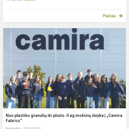
Plačiau
N
p
g
ik
p
II
a
m
i
į
„C
Nuo plastiko granulių iki pliušo. II ag mokinių išvyka į „Camira
Fabrics“
Paskelbta: 2025-04-15