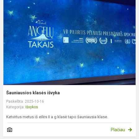
Š
k
i
Šauniausios klasės išvyka
Paskelbta: 2025-10-16
Kategorija:
Išvykos
Ketvirtus metus iš eilės II a g klasė tapo šauniausia klase.
Plačiau