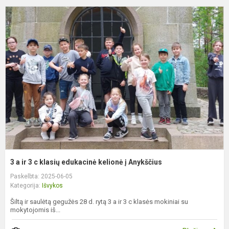
3
a
ir
3
c
k
e
k
į
A
3 a ir 3 c klasių edukacinė kelionė į Anykščius
Paskelbta: 2025-06-05
Kategorija:
Išvykos
Šiltą ir saulėtą gegužės 28 d. rytą 3 a ir 3 c klasės mokiniai su
mokytojomis iš...