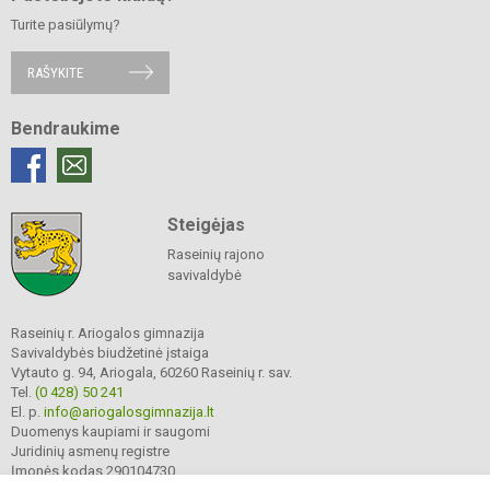
Turite pasiūlymų?
RAŠYKITE
Bendraukime
Steigėjas
Raseinių rajono
savivaldybė
Raseinių r. Ariogalos gimnazija
Savivaldybės biudžetinė įstaiga
Vytauto g. 94, Ariogala, 60260 Raseinių r. sav.
Tel.
(0 428) 50 241
El. p.
info@ariogalosgimnazija.lt
Duomenys kaupiami ir saugomi
Juridinių asmenų registre
Įmonės kodas 290104730