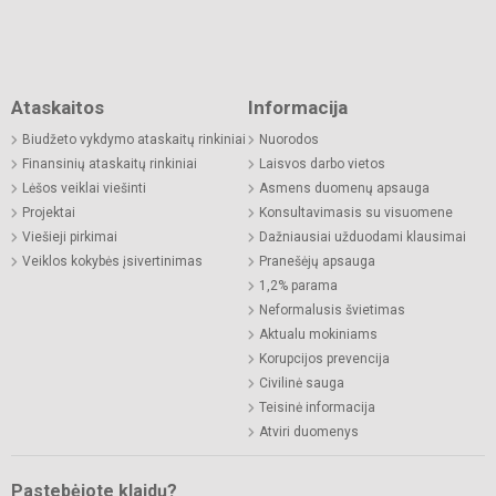
Ataskaitos
Informacija
Biudžeto vykdymo ataskaitų rinkiniai
Nuorodos
Finansinių ataskaitų rinkiniai
Laisvos darbo vietos
Lėšos veiklai viešinti
Asmens duomenų apsauga
Projektai
Konsultavimasis su visuomene
Viešieji pirkimai
Dažniausiai užduodami klausimai
Veiklos kokybės įsivertinimas
Pranešėjų apsauga
1,2% parama
Neformalusis švietimas
Aktualu mokiniams
Korupcijos prevencija
Civilinė sauga
Teisinė informacija
Atviri duomenys
Pastebėjote klaidų?