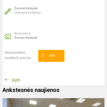
Žaneta Kalėjutė
Chemijos mokytoja
Nuotraukos:
Žaneta Kalėjutė
Nepamirškite
5
AČIŪ
padėkoti autoriui
Grįžti
Ankstesnės naujienos
H