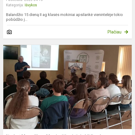
Kategorija:
Išvykos
Balandžio 15 dieną II ag klasės mokiniai apsilankė vienintelėje tokio
pobūdžio į...
Plačiau
I
į
M
M
v
b