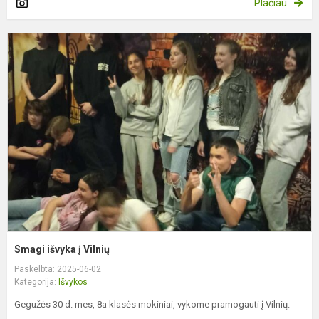
Plačiau
S
i
į
V
Smagi išvyka į Vilnių
Paskelbta: 2025-06-02
Kategorija:
Išvykos
Gegužės 30 d. mes, 8a klasės mokiniai, vykome pramogauti į Vilnių.