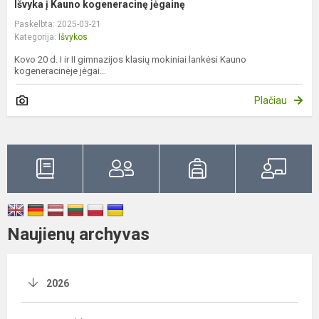
Išvyka į Kauno kogeneracinę jėgainę
Paskelbta: 2025-03-21
Kategorija:
Išvykos
Kovo 20 d. I ir II gimnazijos klasių mokiniai lankėsi Kauno
kogeneracinėje jėgai...
Plačiau
Naujienų archyvas
2026