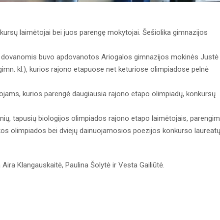
onkursų laimėtojai bei juos parengę mokytojai. Šešiolika gimnazijos
ir dovanomis buvo apdovanotos Ariogalos gimnazijos mokinės Justė
II gimn. kl.), kurios rajono etapuose net keturiose olimpiadose pelnė
ojams, kurios parengė daugiausia rajono etapo olimpiadų, konkursų
inių, tapusių biologijos olimpiados rajono etapo laimėtojais, parengim
zikos olimpiados bei dviejų dainuojamosios poezijos konkurso laureat
ira Klangauskaitė, Paulina Šolytė ir Vesta Gailiūtė.