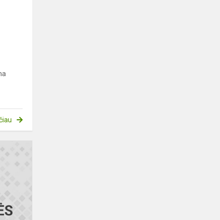
ma
čiau
Lietuvių
kalbos
olimpiada