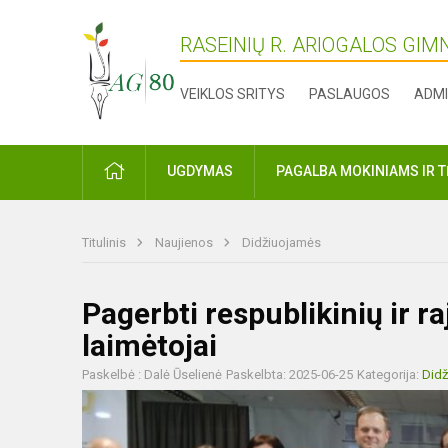
RASEINIŲ R. ARIOGALOS GIM
VEIKLOS SRITYS
PASLAUGOS
ADMI
PRADŽIA
UGDYMAS
PAGALBA MOKINIAMS IR 
Titulinis
Naujienos
Didžiuojamės
Pagerbti respublikinių ir r
laimėtojai
Paskelbė : Dalė Ūselienė
Paskelbta: 2025-06-25
Kategorija:
Did