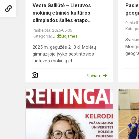
Vesta Gailiūtė – Lietuvos
Pasie
mokinių etninės kultūros
geogr
olimpiados šalies etapo...
Paskelb
Kategor
Paskelbta: 2025-05-06
Kategorija:
Didžiuojamės
Sveiki
Mongir
2025 m. gegužės 2–3 d. Molėtų
geograf
gimnazijoje įvyko septintosios
Lietuvos mokinių et...
Plačiau
Reitingai
2024