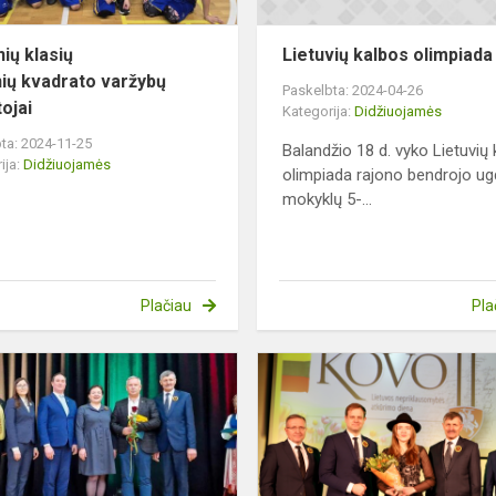
nių klasių
Lietuvių kalbos olimpiada
ių kvadrato varžybų
Paskelbta: 2024-04-26
ojai
Kategorija:
Didžiuojamės
ta: 2024-11-25
Balandžio 18 d. vyko Lietuvių
ija:
Didžiuojamės
olimpiada rajono bendrojo u
mokyklų 5-...
Plačiau
Pla
Apdovanojimas
s