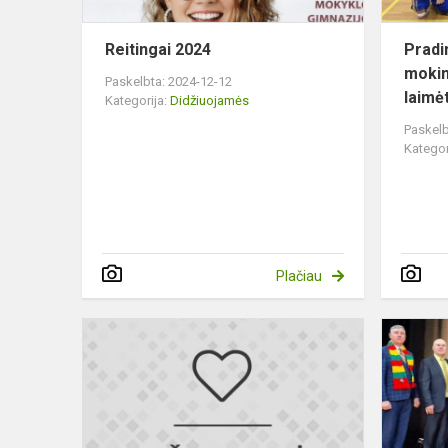
Reitingai 2024
Pradi
mokin
Paskelbta: 2024-12-12
laimėt
Kategorija:
Didžiuojamės
Paskelb
Kategor
Plačiau
Sveikiname
ir
didžiuojamė