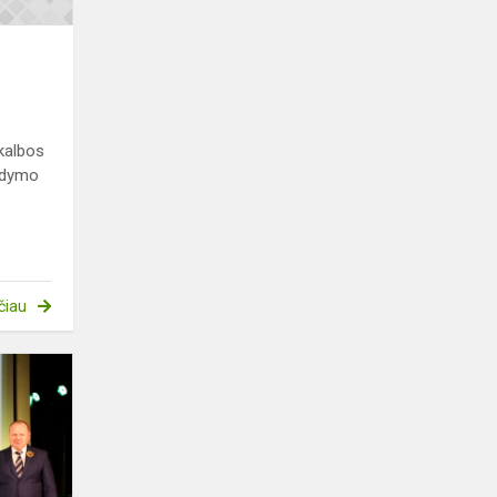
 kalbos
gdymo
čiau
Auksinis
lūšiukas