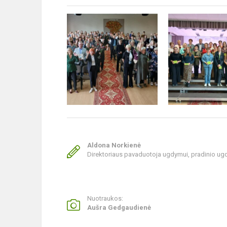
Aldona Norkienė
Direktoriaus pavaduotoja ugdymui, pradinio u
Nuotraukos:
Aušra Gedgaudienė