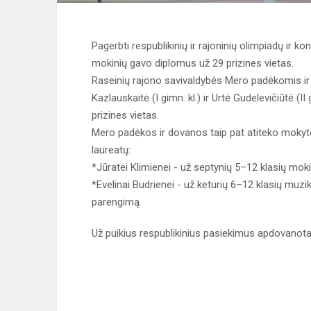
Pagerbti respublikinių ir rajoninių olimpiadų ir k
mokinių gavo diplomus už 29 prizines vietas.
Raseinių rajono savivaldybės Mero padėkomis 
Kazlauskaitė (I gimn. kl.) ir Urtė Gudelevičiūtė (
prizines vietas.
Mero padėkos ir dovanos taip pat atiteko mokyt
laureatų:
*Jūratei Klimienei - už septynių 5–12 klasių mok
*Evelinai Budrienei - už keturių 6–12 klasių mu
parengimą.
Už puikius respublikinius pasiekimus apdovanota A