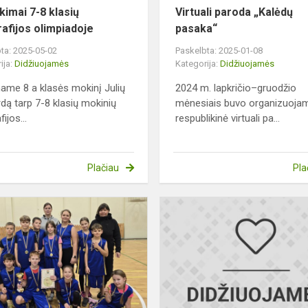
kimai 7-8 klasių
Virtuali paroda „Kalėdų
afijos olimpiadoje
pasaka“
ta: 2025-05-02
Paskelbta: 2025-01-08
ija:
Didžiuojamės
Kategorija:
Didžiuojamės
name 8 a klasės mokinį Julių
2024 m. lapkričio–gruodžio
dą tarp 7-8 klasių mokinių
mėnesiais buvo organizuoja
ijos...
respublikinė virtuali pa...
Plačiau
Pla
Pradinių
klasių
mokinių kvadrato
varžybų
laimėtojai