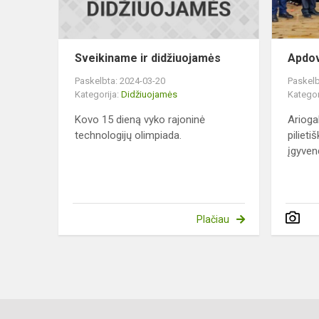
Sveikiname ir didžiuojamės
Apdo
Paskelbta: 2024-03-20
Paskelb
Kategorija:
Didžiuojamės
Kategor
Kovo 15 dieną vyko rajoninė
Arioga
technologijų olimpiada.
pilieti
įgyven
Plačiau