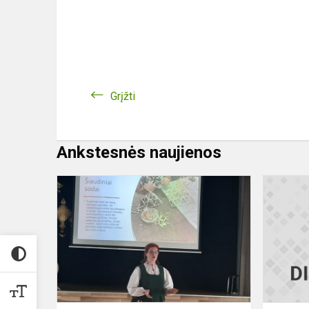
Grįžti
Ankstesnės naujienos
Vesta
Gailiūtė
–
Lietuvos
mokinių
etninės
kultūros
olimpiad...