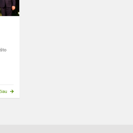
ašto
čiau