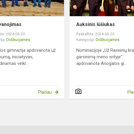
vanojimas
Auksinis lūšiukas
ta: 2024-03-20
Paskelbta: 2024-03-20
ija:
Didžiuojamės
Kategorija:
Didžiuojamės
los gimnazija apdovanota už
Nominacijoje „Už Raseinių kr
škumą, iniciatyvas,
garsinimą meno srityje“
dinamas veikl...
apdovanota Ariogalos gi...
Plačiau
Pla