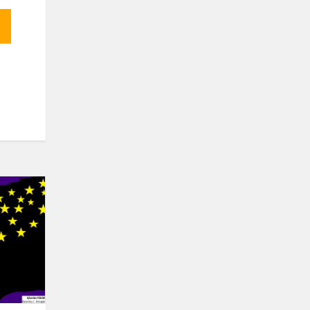
Virtuali
paroda
„Kalėdų
pasaka“