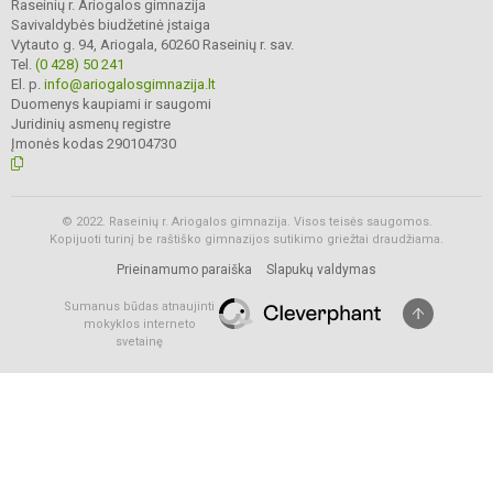
Raseinių r. Ariogalos gimnazija
Savivaldybės biudžetinė įstaiga
Vytauto g. 94, Ariogala, 60260 Raseinių r. sav.
Tel.
(0 428) 50 241
El. p.
info@ariogalosgimnazija.lt
Duomenys kaupiami ir saugomi
Juridinių asmenų registre
Įmonės kodas 290104730
© 2022. Raseinių r. Ariogalos gimnazija. Visos teisės saugomos.
Kopijuoti turinį be raštiško gimnazijos sutikimo griežtai draudžiama.
Prieinamumo paraiška
Slapukų valdymas
Sumanus būdas atnaujinti
mokyklos interneto
svetainę