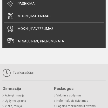
PASIEKIMAI
MOKINIŲ MAITINIMAS
MOKINIŲ PAVĖŽĖJIMAS
ATNAUJINIMŲ PRENUMERATA
Tvarkaraščiai
Gimnazija
Paslaugos
Apie gimnaziją
Vidurinis ugdymas
Ugdymo aplinka
Neformalusis švietimas
Vizija, misija
Pagalba mokiniams ir tėvams