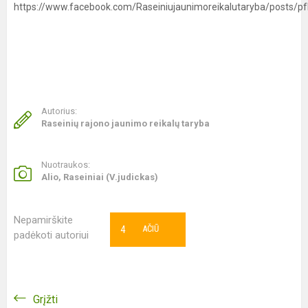
https://www.facebook.com/Raseiniujaunimoreikalutaryba/pos
Autorius:
Raseinių rajono jaunimo reikalų taryba
Nuotraukos:
Alio, Raseiniai (V.judickas)
Nepamirškite
4
AČIŪ
padėkoti autoriui
Grįžti