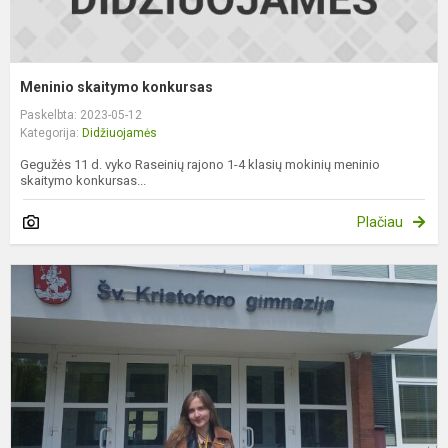
Meninio skaitymo konkursas
Paskelbta: 2023-05-12
Kategorija:
Didžiuojamės
Gegužės 11 d. vyko Raseinių rajono 1-4 klasių mokinių meninio
skaitymo konkursas...
Plačiau
L
m
d
p
k