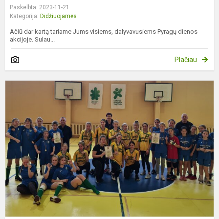
Paskelbta: 2023-11-21
Kategorija:
Didžiuojamės
Ačiū dar kartą tariame Jums visiems, dalyvavusiems Pyragų dienos
akcijoje. Sulau...
Plačiau
S
r
s
f
v
I
v
l