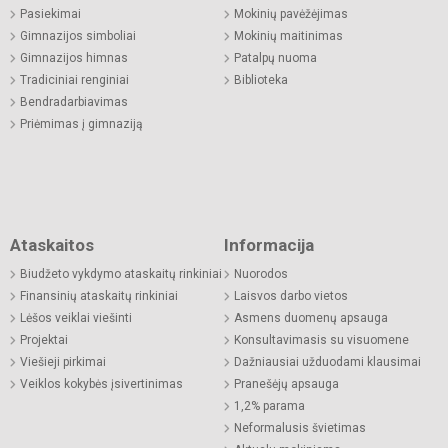
Pasiekimai
Mokinių pavėžėjimas
Gimnazijos simboliai
Mokinių maitinimas
Gimnazijos himnas
Patalpų nuoma
Tradiciniai renginiai
Biblioteka
Bendradarbiavimas
Priėmimas į gimnaziją
Ataskaitos
Informacija
Biudžeto vykdymo ataskaitų rinkiniai
Nuorodos
Finansinių ataskaitų rinkiniai
Laisvos darbo vietos
Lėšos veiklai viešinti
Asmens duomenų apsauga
Projektai
Konsultavimasis su visuomene
Viešieji pirkimai
Dažniausiai užduodami klausimai
Veiklos kokybės įsivertinimas
Pranešėjų apsauga
1,2% parama
Neformalusis švietimas