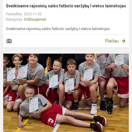
Sveikiname rajoninių salės futbolo varžybų I vietos laimėtojas
Paskelbta: 2023-11-20
Kategorija:
Didžiuojamės
Sveikiname rajoninių salės futbolo varžybų I vietos laimėtojas
Plačiau
S
z
k
v
l