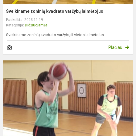
Sveikiname zoninių kvadrato varžybų laimėtojus
Paskelbta: 2023-11-19
Kategorija:
Didžiuojamės
Sveikiname zoninių kvadrato varžybų II vietos laimėtojus
Plačiau
,
p
t
k
r