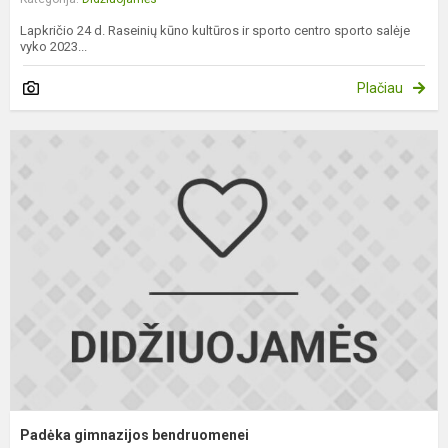
Lapkričio 24 d. Raseinių kūno kultūros ir sporto centro sporto salėje
vyko 2023...
Plačiau
P
g
b
Padėka gimnazijos bendruomenei