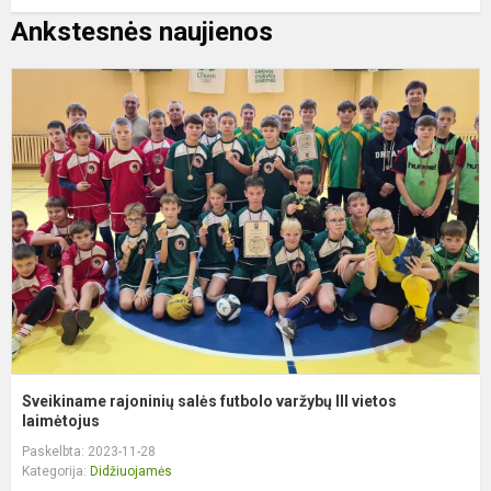
Ankstesnės naujienos
S
r
s
f
v
II
v
l
Sveikiname rajoninių salės futbolo varžybų III vietos
laimėtojus
Paskelbta: 2023-11-28
Kategorija:
Didžiuojamės