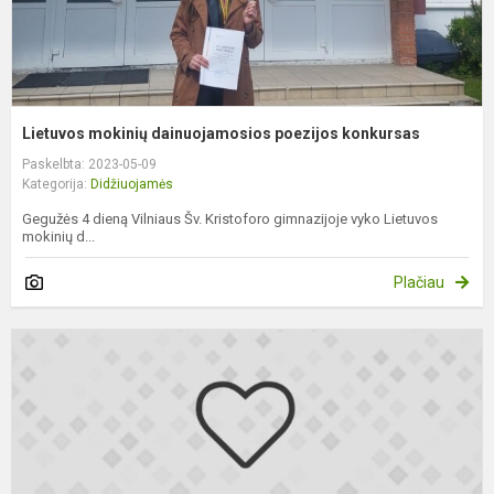
Lietuvos mokinių dainuojamosios poezijos konkursas
Paskelbta: 2023-05-09
Kategorija:
Didžiuojamės
Gegužės 4 dieną Vilniaus Šv. Kristoforo gimnazijoje vyko Lietuvos
mokinių d...
Plačiau
S
A
G