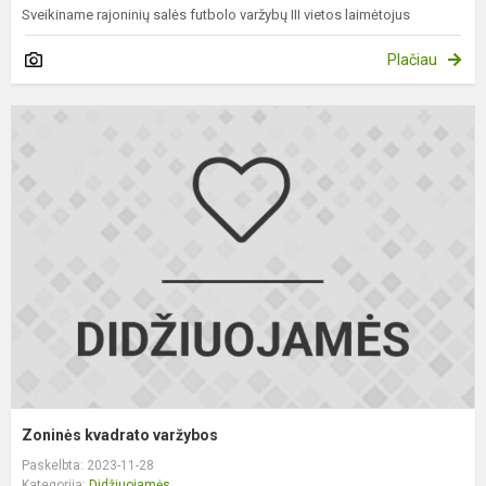
Sveikiname rajoninių salės futbolo varžybų III vietos laimėtojus
Plačiau
Z
k
v
Zoninės kvadrato varžybos
Paskelbta: 2023-11-28
Kategorija:
Didžiuojamės