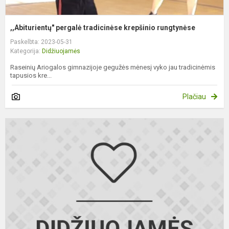
,,Abiturientų" pergalė tradicinėse krepšinio rungtynėse
Paskelbta: 2023-05-31
Kategorija:
Didžiuojamės
Raseinių Ariogalos gimnazijoje gegužės mėnesį vyko jau tradicinėmis
tapusios kre...
Plačiau
M
s
k