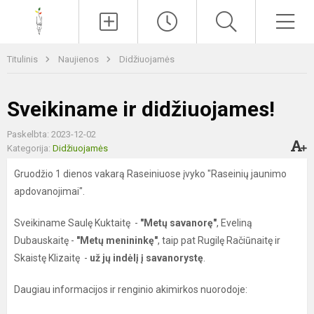
Paieška
Men
Titulinis
Naujienos
Didžiuojamės
Sveikiname ir didžiuojames!
Paskelbta: 2023-12-02
Kategorija:
Didžiuojamės
Gruodžio 1 dienos vakarą Raseiniuose įvyko "Raseinių jaunimo
apdovanojimai".
Sveikiname Saulę Kuktaitę -
"Metų savanorę"
, Eveliną
Dubauskaitę -
"Metų menininkę"
, taip pat Rugilę Račiūnaitę ir
Skaistę Klizaitę -
už jų indėlį į savanorystę
.
Daugiau informacijos ir renginio akimirkos nuorodoje: