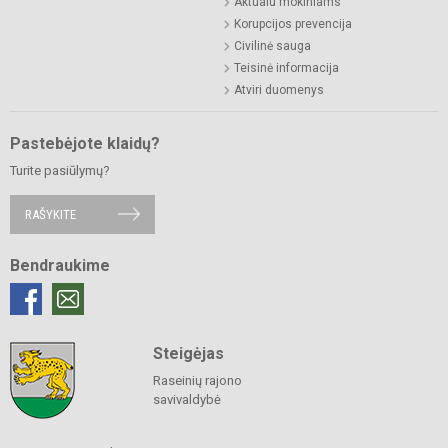
Aktualu mokiniams
Korupcijos prevencija
Civilinė sauga
Teisinė informacija
Atviri duomenys
Pastebėjote klaidų?
Turite pasiūlymų?
RAŠYKITE
Bendraukime
Steigėjas
Raseinių rajono
savivaldybė