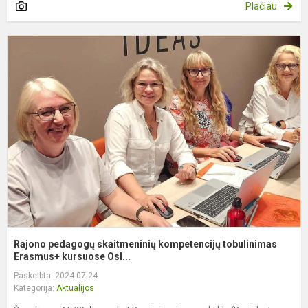
Plačiau
R
p
s
k
t
E
Rajono pedagogų skaitmeninių kompetencijų tobulinimas
Erasmus+ kursuose Osl...
Paskelbta: 2024-07-24
Kategorija:
Aktualijos