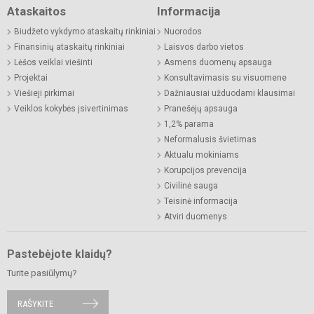
Ataskaitos
Informacija
Biudžeto vykdymo ataskaitų rinkiniai
Nuorodos
Finansinių ataskaitų rinkiniai
Laisvos darbo vietos
Lėšos veiklai viešinti
Asmens duomenų apsauga
Projektai
Konsultavimasis su visuomene
Viešieji pirkimai
Dažniausiai užduodami klausimai
Veiklos kokybės įsivertinimas
Pranešėjų apsauga
1,2% parama
Neformalusis švietimas
Aktualu mokiniams
Korupcijos prevencija
Civilinė sauga
Teisinė informacija
Atviri duomenys
Pastebėjote klaidų?
Turite pasiūlymų?
RAŠYKITE