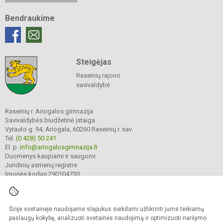
Bendraukime
Steigėjas
Raseinių rajono
savivaldybė
Raseinių r. Ariogalos gimnazija
Savivaldybės biudžetinė įstaiga
Vytauto g. 94, Ariogala, 60260 Raseinių r. sav.
Tel.
(0 428) 50 241
El. p.
info@ariogalosgimnazija.lt
Duomenys kaupiami ir saugomi
Juridinių asmenų registre
Įmonės kodas 290104730
Šioje svetainėje naudojame slapukus siekdami užtikrinti jums teikiamų
© 2022. Raseinių r. Ariogalos gimnazija. Visos teisės saugomos.
Kopijuoti turinį be raštiško gimnazijos sutikimo griežtai draudžiama.
paslaugų kokybę, analizuoti svetainės naudojimą ir optimizuoti naršymo