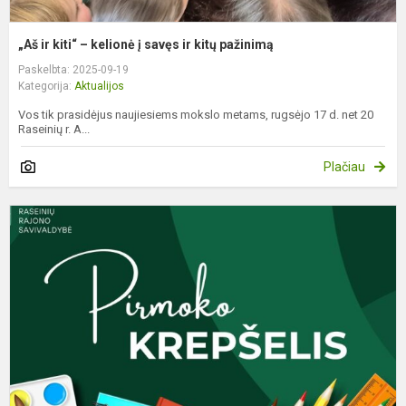
„Aš ir kiti“ – kelionė į savęs ir kitų pažinimą
Paskelbta: 2025-09-19
Kategorija:
Aktualijos
Vos tik prasidėjus naujiesiems mokslo metams, rugsėjo 17 d. net 20
Raseinių r. A...
Plačiau
R
1
oj
R
r
p
d
p
ir.