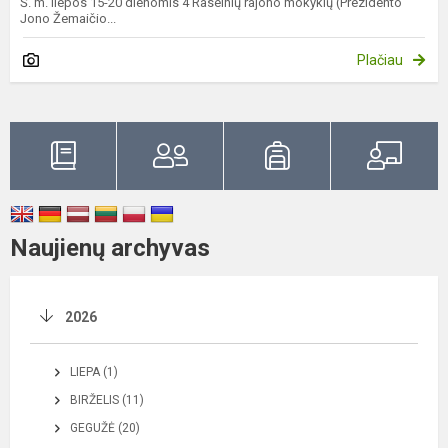
Š. m. liepos 15-20 dienomis 4 Raseinių rajono mokyklų (Prezidento
Jono Žemaičio...
Plačiau
Naujienų archyvas
2026
LIEPA (1)
BIRŽELIS (11)
GEGUŽĖ (20)