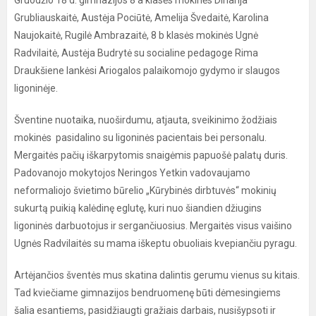
Gruodžio 18 d. gimnazijos 8 a klasės mokinės Dinarija
Grubliauskaitė, Austėja Pociūtė, Amelija Švedaitė, Karolina
Naujokaitė, Rugilė Ambrazaitė, 8 b klasės mokinės Ugnė
Radvilaitė, Austėja Budrytė su socialine pedagoge Rima
Draukšiene lankėsi Ariogalos palaikomojo gydymo ir slaugos
ligoninėje.
Šventine nuotaika, nuoširdumu, atjauta, sveikinimo žodžiais
mokinės pasidalino su ligoninės pacientais bei personalu.
Mergaitės pačių iškarpytomis snaigėmis papuošė palatų duris.
Padovanojo mokytojos Neringos Yetkin vadovaujamo
neformaliojo švietimo būrelio „Kūrybinės dirbtuvės“ mokinių
sukurtą puikią kalėdinę eglutę, kuri nuo šiandien džiugins
ligoninės darbuotojus ir sergančiuosius. Mergaitės visus vaišino
Ugnės Radvilaitės su mama iškeptu obuoliais kvepiančiu pyragu.
Artėjančios šventės mus skatina dalintis gerumu vienus su kitais.
Tad kviečiame gimnazijos bendruomenę būti dėmesingiems
šalia esantiems, pasidžiaugti gražiais darbais, nusišypsoti ir