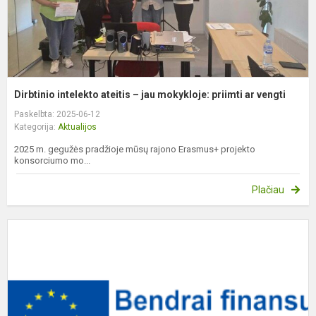
a
v
Dirbtinio intelekto ateitis – jau mokykloje: priimti ar vengti
Paskelbta: 2025-06-12
Kategorija:
Aktualijos
2025 m. gegužės pradžioje mūsų rajono Erasmus+ projekto
konsorciumo mo...
Plačiau
P
p
„
p
d
at