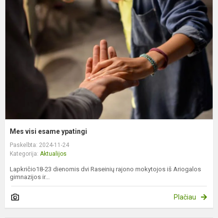
v
e
y
Mes visi esame ypatingi
Paskelbta: 2024-11-24
Kategorija:
Aktualijos
Lapkričio18-23 dienomis dvi Raseinių rajono mokytojos iš Ariogalos
gimnazijos ir...
Plačiau