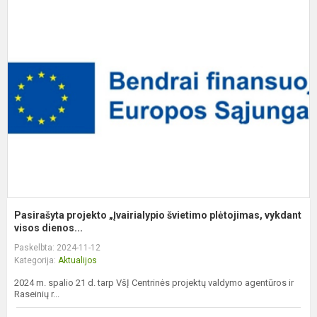
P
p
„
š
p
v
Pasirašyta projekto „Įvairialypio švietimo plėtojimas, vykdant
visos dienos...
Paskelbta: 2024-11-12
Kategorija:
Aktualijos
2024 m. spalio 21 d. tarp VšĮ Centrinės projektų valdymo agentūros ir
Raseinių r...