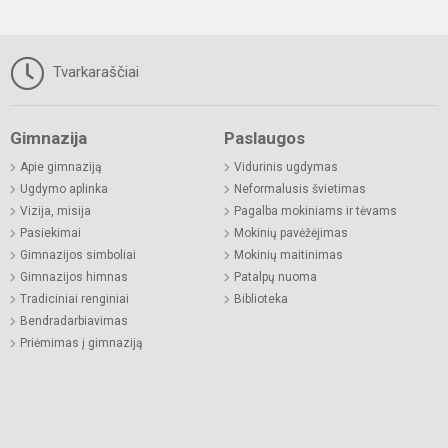
Tvarkaraščiai
Gimnazija
Paslaugos
Apie gimnaziją
Vidurinis ugdymas
Ugdymo aplinka
Neformalusis švietimas
Vizija, misija
Pagalba mokiniams ir tėvams
Pasiekimai
Mokinių pavėžėjimas
Gimnazijos simboliai
Mokinių maitinimas
Gimnazijos himnas
Patalpų nuoma
Tradiciniai renginiai
Biblioteka
Bendradarbiavimas
Priėmimas į gimnaziją