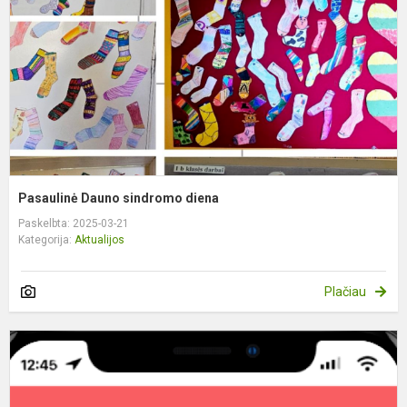
Pasaulinė Dauno sindromo diena
Paskelbta: 2025-03-21
Kategorija:
Aktualijos
Plačiau
S
V
U
P