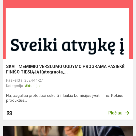
P
F
T
SKAITMEMIMIO VERSLUMO UGDYMO PROGRAMA PASIEKĖ
FINIŠO TIESIĄJĄ I(ntegruota,...
Paskelbta: 2024-11-27
Kategorija:
Aktualijos
Na, pagaliau prototipai sukurti ir laukia komisijos įvertinimo. Kokius
produktus...
Plačiau
M