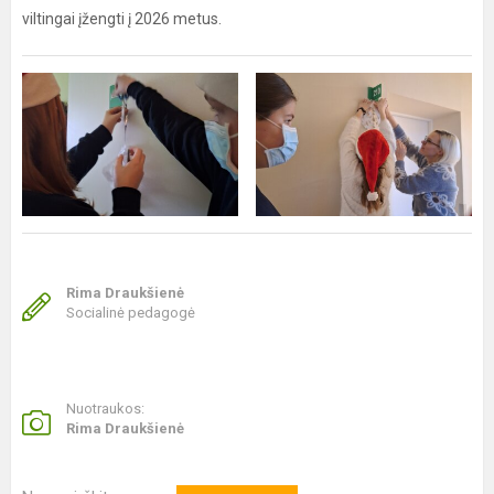
viltingai įžengti į 2026 metus.
Rima Draukšienė
Socialinė pedagogė
Nuotraukos:
Rima Draukšienė