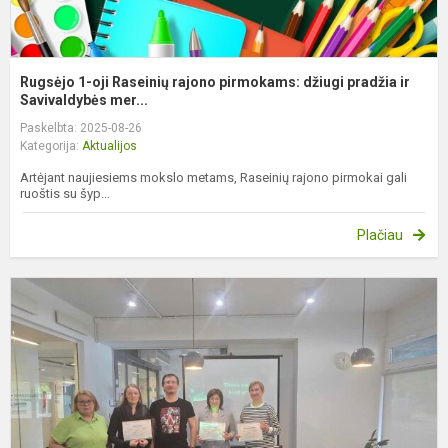
Rugsėjo 1-oji Raseinių rajono pirmokams: džiugi pradžia ir
Savivaldybės mer...
Paskelbta: 2025-08-26
Kategorija:
Aktualijos
Artėjant naujiesiems mokslo metams, Raseinių rajono pirmokai gali
ruoštis su šyp...
Plačiau
D
i
a
–
j
m
p