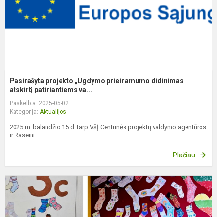
Pasirašyta projekto „Ugdymo prieinamumo didinimas
atskirtį patiriantiems va...
Paskelbta: 2025-05-02
Kategorija:
Aktualijos
2025 m. balandžio 15 d. tarp VšĮ Centrinės projektų valdymo agentūros
ir Raseini...
Plačiau
P
D
s
d