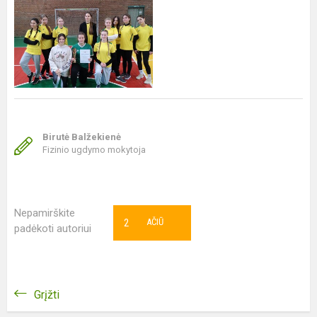
Birutė Balžekienė
Fizinio ugdymo mokytoja
Nepamirškite
2
AČIŪ
padėkoti autoriui
Grįžti