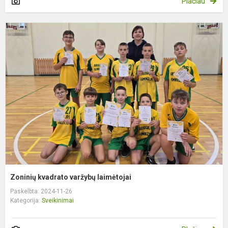
Plačiau
Z
k
v
l
Zoninių kvadrato varžybų laimėtojai
Paskelbta: 2024-11-26
Kategorija:
Sveikinimai