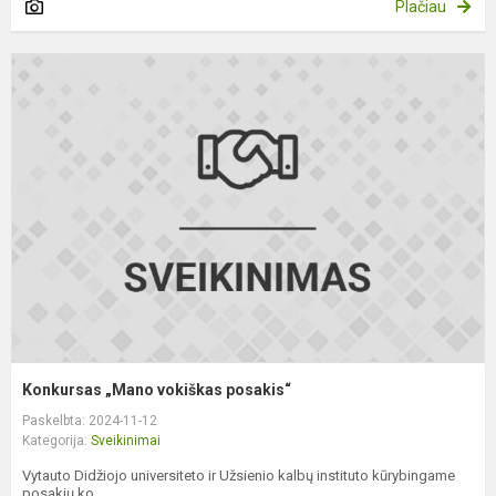
Plačiau
K
„
v
p
Konkursas „Mano vokiškas posakis“
Paskelbta: 2024-11-12
Kategorija:
Sveikinimai
Vytauto Didžiojo universiteto ir Užsienio kalbų instituto kūrybingame
posakių ko...