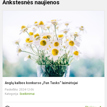
Ankstesnės naujienos
A
k
k
„
T
l
Anglų kalbos konkurso „Fun Tasks“ laimėtojai
Paskelbta: 2024-12-06
Kategorija:
Sveikinimai