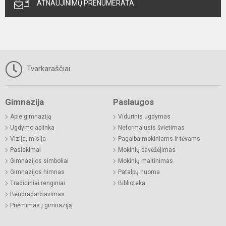
ATNAUJINIMŲ PRENUMERATA
Tvarkaraščiai
Gimnazija
Paslaugos
Apie gimnaziją
Vidurinis ugdymas
Ugdymo aplinka
Neformalusis švietimas
Vizija, misija
Pagalba mokiniams ir tėvams
Pasiekimai
Mokinių pavėžėjimas
Gimnazijos simboliai
Mokinių maitinimas
Gimnazijos himnas
Patalpų nuoma
Tradiciniai renginiai
Biblioteka
Bendradarbiavimas
Priėmimas į gimnaziją