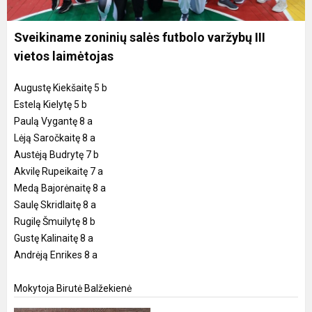
Sveikiname zoninių salės futbolo varžybų III
vietos laimėtojas
Augustę Kiekšaitę 5 b
Estelą Kielytę 5 b
Paulą Vygantę 8 a
Lėją Saročkaitę 8 a
Austėją Budrytę 7 b
Akvilę Rupeikaitę 7 a
Medą Bajorėnaitę 8 a
Saulę Skridlaitę 8 a
Rugilę Šmuilytę 8 b
Gustę Kalinaitę 8 a
Andrėją Enrikes 8 a
Mokytoja Birutė Balžekienė