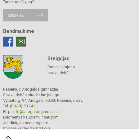
Turite pasiūlymų?
RAŠYKITE
Bendraukime
Steigėjas
Raseinių rajono
savivaldybė
Raseinių r. Ariogalos gimnazija
Savivaldybės biudžetinė įstaiga
Vytauto g. 94, Ariogala, 60260 Raseinių r. sav.
Tel.
(0 428) 50 241
El. p.
info@ariogalosgimnazija.lt
Duomenys kaupiami ir saugomi
Juridinių asmenų registre
Įmonės kodas 290104730