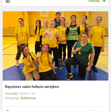
Plačiau
R
s
f
v
Rajoninės salės futbolo varžybos
Paskelbta: 2024-11-24
Kategorija:
Sveikinimai