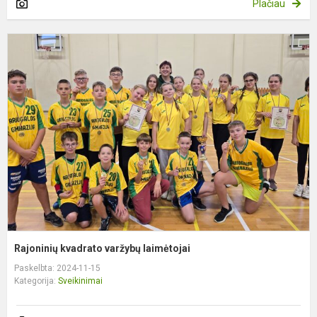
Plačiau
R
k
v
l
Rajoninių kvadrato varžybų laimėtojai
Paskelbta: 2024-11-15
Kategorija:
Sveikinimai