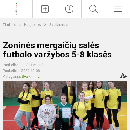
Paieška
Men
Titulinis
Naujienos
Sveikinimai
Zoninės mergaičių salės
futbolo varžybos 5-8 klasės
Paskelbė : Dalė Ūselienė
Paskelbta: 2024-12-08
Kategorija:
Sveikinimai