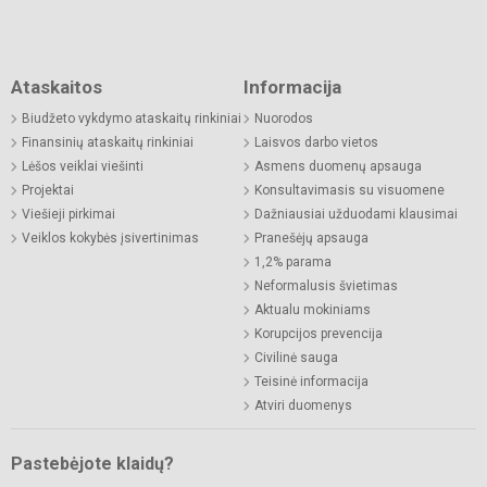
Ataskaitos
Informacija
Biudžeto vykdymo ataskaitų rinkiniai
Nuorodos
Finansinių ataskaitų rinkiniai
Laisvos darbo vietos
Lėšos veiklai viešinti
Asmens duomenų apsauga
Projektai
Konsultavimasis su visuomene
Viešieji pirkimai
Dažniausiai užduodami klausimai
Veiklos kokybės įsivertinimas
Pranešėjų apsauga
1,2% parama
Neformalusis švietimas
Aktualu mokiniams
Korupcijos prevencija
Civilinė sauga
Teisinė informacija
Atviri duomenys
Pastebėjote klaidų?