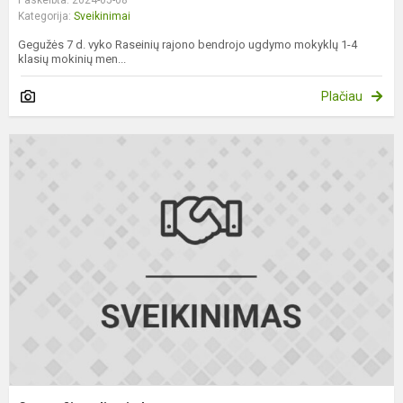
Kategorija:
Sveikinimai
Gegužės 7 d. vyko Raseinių rajono bendrojo ugdymo mokyklų 1-4
klasių mokinių men...
Plačiau
G
o