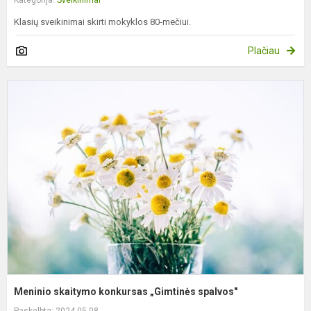
Kategorija:
Sveikinimai
Klasių sveikinimai skirti mokyklos 80-mečiui.
Plačiau
M
s
k
„
s
Meninio skaitymo konkursas „Gimtinės spalvos"
Paskelbta: 2024-05-08