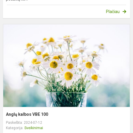
Plačiau
A
k
V
1
Anglų kalbos VBE 100
Paskelbta: 2024-07-12
Kategorija:
Sveikinimai