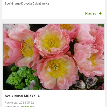
Sveikiname Dovydą Dabašinską
Plačiau
S
M
Sveikinimai MOKYKLAI!!!
Paskelbta: 2024-05-22