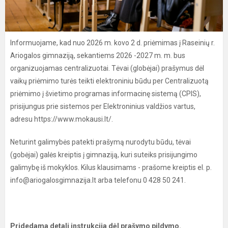
Informuojame, kad nuo 2026 m. kovo 2 d. priėmimas į Raseinių r.
Ariogalos gimnaziją, sekantiems 2026 -2027 m. m. bus
organizuojamas centralizuotai. Tėvai (globėjai) prašymus dėl
vaikų priėmimo turės teikti elektroniniu būdu per Centralizuotą
priėmimo į švietimo programas informacinę sistemą (CPIS),
prisijungus prie sistemos per Elektroninius valdžios vartus,
adresu https://www.mokausi.lt/.
Neturint galimybės patekti prašymą nurodytu būdu, tėvai
(gobėjai) galės kreiptis į gimnaziją, kuri suteiks prisijungimo
galimybę iš mokyklos. Kilus klausimams - prašome kreiptis el. p.
info@ariogalosgimnazija.lt arba telefonu 0 428 50 241.
Pridedama detali instrukcija dėl prašymo pildymo.