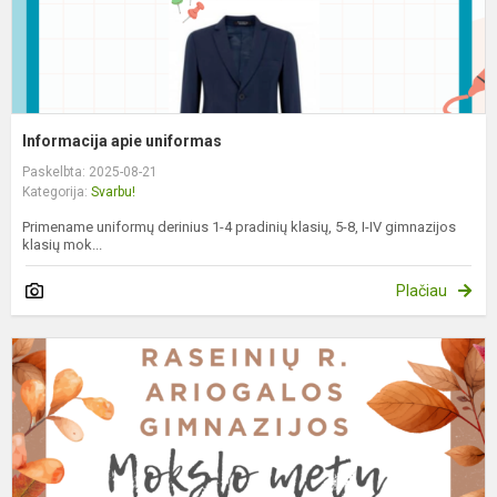
Informacija apie uniformas
Paskelbta: 2025-08-21
Kategorija:
Svarbu!
Primename uniformų derinius 1-4 pradinių klasių, 5-8, I-IV gimnazijos
klasių mok...
Plačiau
M
m
p
š