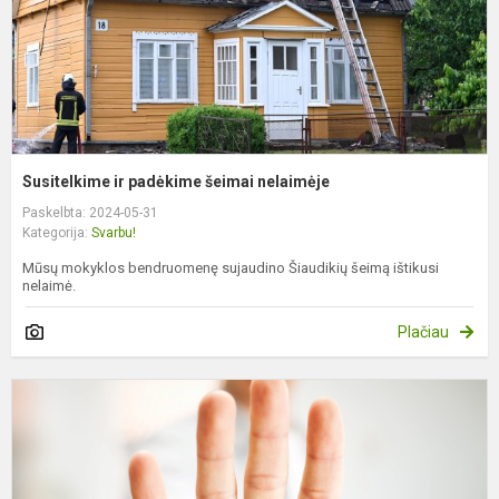
Susitelkime ir padėkime šeimai nelaimėje
Paskelbta: 2024-05-31
Kategorija:
Svarbu!
Mūsų mokyklos bendruomenę sujaudino Šiaudikių šeimą ištikusi
nelaimė.
Plačiau
P
s
p
v
l