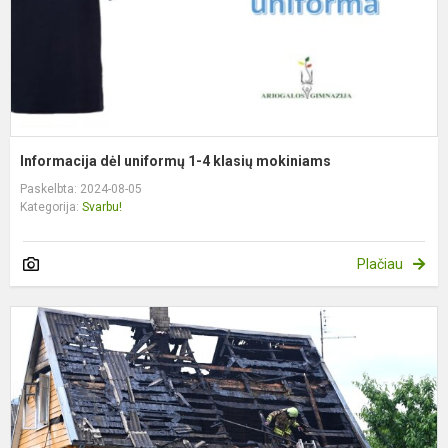
m
Informacija dėl uniformų 1-4 klasių mokiniams
Paskelbta: 2024-08-05
Kategorija:
Svarbu!
Plačiau
S
ir
p
š
n