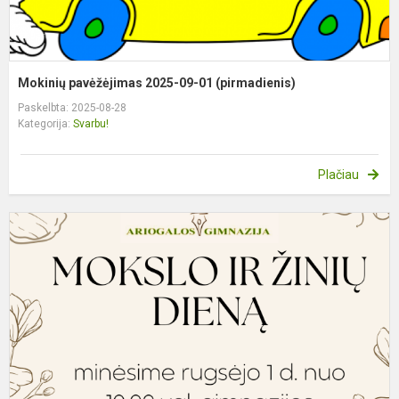
Mokinių pavėžėjimas 2025-09-01 (pirmadienis)
Paskelbta: 2025-08-28
Kategorija:
Svarbu!
Plačiau
M
ir
ž
d