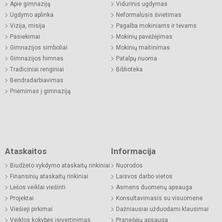
Apie gimnaziją
Vidurinis ugdymas
Ugdymo aplinka
Neformalusis švietimas
Vizija, misija
Pagalba mokiniams ir tėvams
Pasiekimai
Mokinių pavėžėjimas
Gimnazijos simboliai
Mokinių maitinimas
Gimnazijos himnas
Patalpų nuoma
Tradiciniai renginiai
Biblioteka
Bendradarbiavimas
Priėmimas į gimnaziją
Ataskaitos
Informacija
Biudžeto vykdymo ataskaitų rinkiniai
Nuorodos
Finansinių ataskaitų rinkiniai
Laisvos darbo vietos
Lėšos veiklai viešinti
Asmens duomenų apsauga
Projektai
Konsultavimasis su visuomene
Viešieji pirkimai
Dažniausiai užduodami klausimai
Veiklos kokybės įsivertinimas
Pranešėjų apsauga