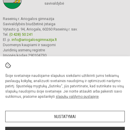
savivaldybė
Raseinių r. Ariogalos gimnazija
Savivaldybės biudžetinė įstaiga
Vytauto g. 94, Ariogala, 60260 Raseinių r. sav.
Tel.
(0 428) 50 241
El. p.
info@ariogalosgimnazija.lt
Duomenys kaupiami ir saugomi
Juridinių asmenų registre
Įmonės kodas 290104730
Šioje svetainėje naudojame slapukus siekdami užtikrinti jums teikiamų
© 2022. Raseinių r. Ariogalos gimnazija. Visos teisės saugomos.
Kopijuoti turinį be raštiško gimnazijos sutikimo griežtai draudžiama.
paslaugų kokybę, analizuoti svetainės naudojimą ir optimizuoti naršymo
patirtį. Spustelėję mygtuką „Sutinku“, jūs patvirtinate, kad sutinkate su visų
Prieinamumo paraiška
Slapukų valdymas
slapukų naudojimu šioje svetainėje. Jei norite atšaukti arba pakeisti savo
sutikimus, prašome apsilankyti
slapukų valdymo puslapyje
.
Sumanus būdas atnaujinti
mokyklos interneto
svetainę
NUSTATYMAI