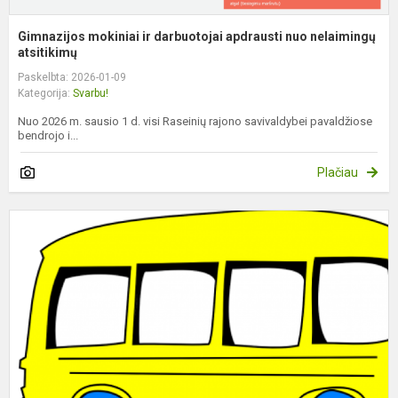
Gimnazijos mokiniai ir darbuotojai apdrausti nuo nelaimingų
atsitikimų
Paskelbta: 2026-01-09
Kategorija:
Svarbu!
Nuo 2026 m. sausio 1 d. visi Raseinių rajono savivaldybei pavaldžiose
bendrojo i...
Plačiau
M
p
2
0
0
(