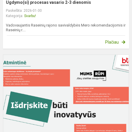
Ugdymo(si) procesas vasario 2-3 dienomis
Paskelbta: 2026-01-30
Kategorija:
Svarbu!
Vadovaujantis Raseinių rajono savivaldybės Mero rekomendacijomis ir
Raseinių r....
Plačiau
G
m
ir
d
a
n
n