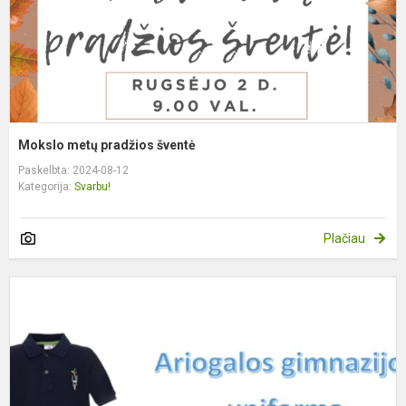
Mokslo metų pradžios šventė
Paskelbta: 2024-08-12
Kategorija:
Svarbu!
Plačiau
I
d
u
1
4
k