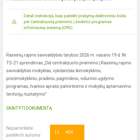
Detali instrukcija, kaip pateikti prašymą elektroniniu būdu
per Centralizuotą priėmimo į švietimo programas
informacinę sistemą (CPIS) .
Raseinių rajono savivaldybės tarybos 2026 m. vasario 19 d. Nr.
TS-21 sprendimas „Dėl centralizuoto priėmimo į Raseinių rajono
savivaldybės mokyklas, vykdančias ikimokyklinio,
priešmokyklinio, pradinio, pagrindinio, vidurinio ugdymo
programas, tvarkos aprašo patvirtinimo ir mokyklų aptarnavimo
teritorijų nustatymo“
SKAITYTI DOKUMENTĄ
Nepamirškite
15
AČIŪ
padėkoti autoriui