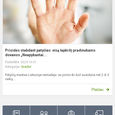
p
d
Prisidės stabdant patyčias: visą lapkritį pradinukams
dovanos „Neapykantai...
Paskelbta: 2023-10-31
Kategorija:
Svarbu!
Patyčių mastas Lietuvoje nemažėja: su jomis iki šiol susiduria net 2 iš 3
vaikų....
Plačiau