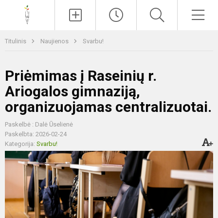
Paieška
Men
Titulinis
Naujienos
Svarbu!
Priėmimas į Raseinių r.
Ariogalos gimnaziją,
organizuojamas centralizuotai.
Paskelbė : Dalė Ūselienė
Paskelbta: 2026-02-24
Kategorija:
Svarbu!