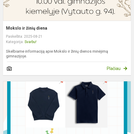
Mokslo ir žinių diena
Paskelbta: 2025-08-21
Kategorija:
Svarbu!
Skelbiame informaciją apie Mokslo ir žinių dienos minėjimą
gimnazijoje.
Plačiau
I
a
u