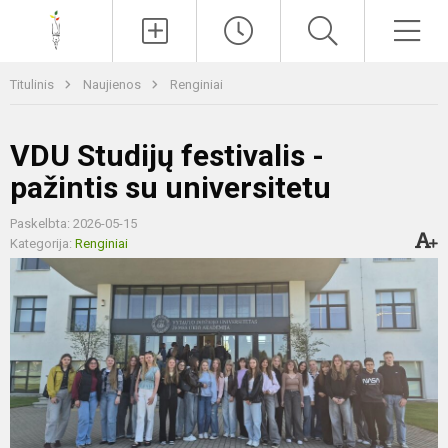
Paieška
Men
Titulinis
Naujienos
Renginiai
VDU Studijų festivalis -
pažintis su universitetu
Paskelbta: 2026-05-15
Kategorija:
Renginiai