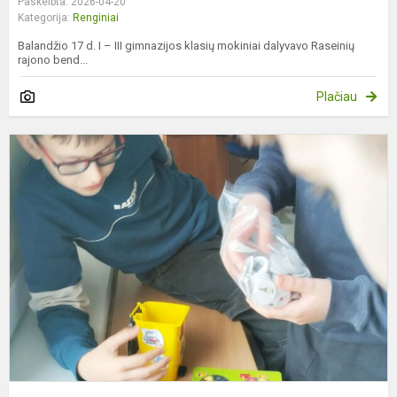
Paskelbta: 2026-04-20
Kategorija:
Renginiai
Balandžio 17 d. I – III gimnazijos klasių mokiniai dalyvavo Raseinių
rajono bend...
Plačiau
K
r