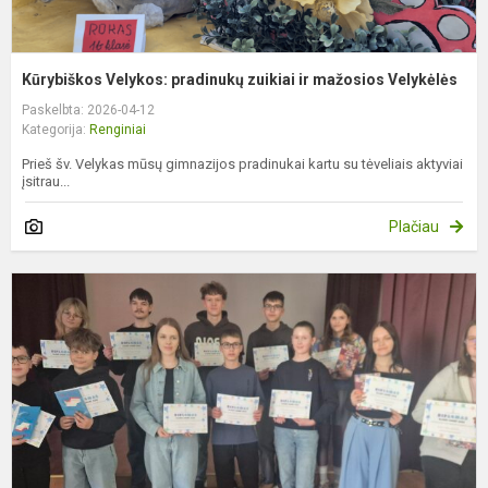
Kūrybiškos Velykos: pradinukų zuikiai ir mažosios Velykėlės
Paskelbta: 2026-04-12
Kategorija:
Renginiai
Prieš šv. Velykas mūsų gimnazijos pradinukai kartu su tėveliais aktyviai
įsitrau...
Plačiau
B
s