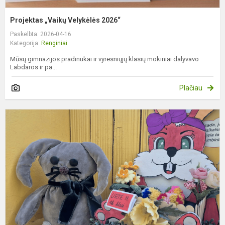
Projektas „Vaikų Velykėlės 2026“
Paskelbta: 2026-04-16
Kategorija:
Renginiai
Mūsų gimnazijos pradinukai ir vyresniųjų klasių mokiniai dalyvavo
Labdaros ir pa...
Plačiau
K
V
p
z
ir
m
V