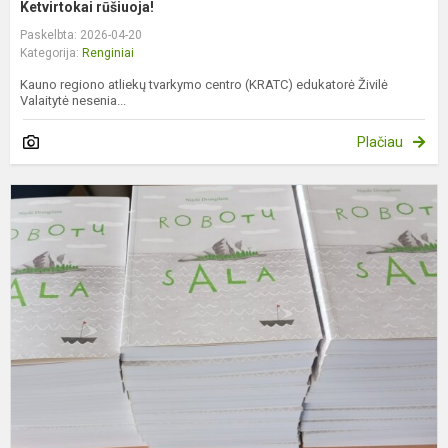
Ketvirtokai rūšiuoja!
Paskelbta: 2026-04-20
Kategorija:
Renginiai
Kauno regiono atliekų tvarkymo centro (KRATC) edukatorė Živilė
Valaitytė nesenia...
Plačiau
P
„
V
2