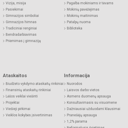
Vizija, misija
Pagalba mokiniams ir tėvams
Pasiekimai
Mokinių pavėžėjimas
Gimnazijos simboliai
Mokinių maitinimas
Gimnazijos himnas
Patalpų nuoma
Tradiciniai renginiai
Biblioteka
Bendradarbiavimas
Priėmimas į gimnaziją
Ataskaitos
Informacija
Biudžeto vykdymo ataskaitų rinkiniai
Nuorodos
Finansinių ataskaitų rinkiniai
Laisvos darbo vietos
Lėšos veiklai viešinti
Asmens duomenų apsauga
Projektai
Konsultavimasis su visuomene
Viešieji pirkimai
Dažniausiai užduodami klausimai
Veiklos kokybės įsivertinimas
Pranešėjų apsauga
1,2% parama
Neformalusis švietimas