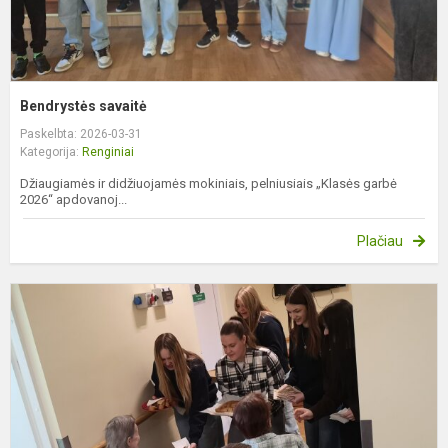
Bendrystės savaitė
Paskelbta: 2026-03-31
Kategorija:
Renginiai
Džiaugiamės ir didžiuojamės mokiniais, pelniusiais „Klasės garbė
2026“ apdovanoj...
Plačiau
G
a