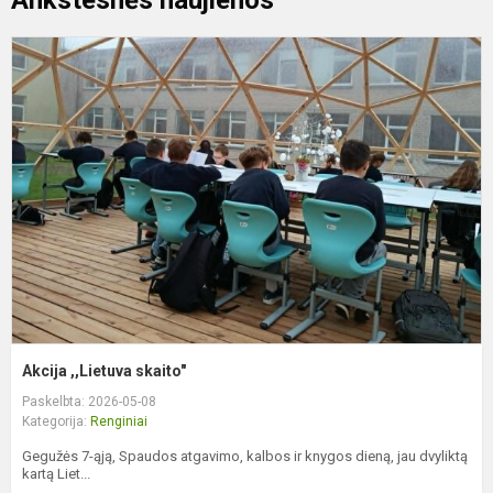
Ankstesnės naujienos
A
,
s
Akcija ,,Lietuva skaito"
Paskelbta: 2026-05-08
Kategorija:
Renginiai
Gegužės 7-ąją, Spaudos atgavimo, kalbos ir knygos dieną, jau dvyliktą
kartą Liet...