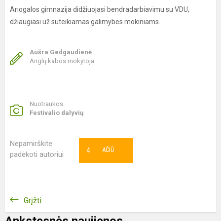
Ariogalos gimnazija didžiuojasi bendradarbiavimu su VDU,
džiaugiasi už suteikiamas galimybes mokiniams.
Aušra Gedgaudienė
Anglų kabos mokytoja
Nuotraukos:
Festivalio dalyvių
Nepamirškite
4
AČIŪ
padėkoti autoriui
Grįžti