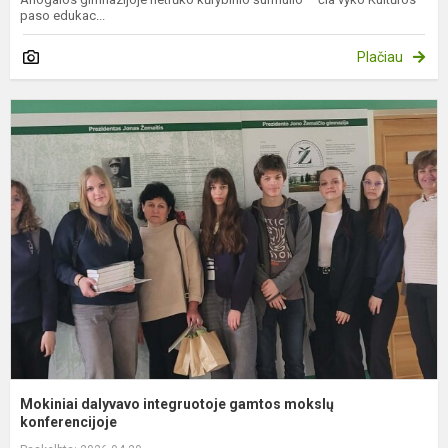
paso edukac...
Plačiau
M
d
i
g
m
k
Mokiniai dalyvavo integruotoje gamtos mokslų
konferencijoje