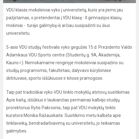
VDU klasės moksleiviai vyko į universitetą, kuris yra jiems jau
pažįstamas, o pretendentai į VDU klasę - II gimnazijos klasių
mokiniai - turėjo galimybę iš arčiau susipažinti su šiuo
universitetu.
5-asis VDU studijų festivalis vyko gegužės 15 d. Prezidento Valdo
Adamkaus VDU Sporto centre (Studentų g. 9A, Akademija,
Kauno r.). Nemokamame renginyje moksleiviai susipažino su
studijų programomis, fakultetais, dalyvavo kūrybinėse
dirbtuvėse, sporto iššūkiuose ir kitose pramogose.
Taip pat tradiciškai vyko VDU tinklo mokyklų atstovų susitikimas.
Apie kaitą, iššūkius ir laukiančias permainas kalbėjo studijų
prorektorius Rytis Pakrosnis, taip pat VDU mokyklų tinklo
kuratorė Monika Ražauskaitė. Susitikimo metu kalbėta apie
tinklaveiką, bendradarbiavimą su universitetu, jo teikiamas
galimybes.