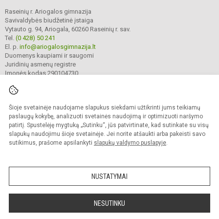
Raseinių r. Ariogalos gimnazija
Savivaldybės biudžetinė įstaiga
Vytauto g. 94, Ariogala, 60260 Raseinių r. sav.
Tel.
(0 428) 50 241
El. p.
info@ariogalosgimnazija.lt
Duomenys kaupiami ir saugomi
Juridinių asmenų registre
Įmonės kodas 290104730
Šioje svetainėje naudojame slapukus siekdami užtikrinti jums teikiamų
© 2022. Raseinių r. Ariogalos gimnazija. Visos teisės saugomos.
Kopijuoti turinį be raštiško gimnazijos sutikimo griežtai draudžiama.
paslaugų kokybę, analizuoti svetainės naudojimą ir optimizuoti naršymo
patirtį. Spustelėję mygtuką „Sutinku“, jūs patvirtinate, kad sutinkate su visų
Prieinamumo paraiška
Slapukų valdymas
slapukų naudojimu šioje svetainėje. Jei norite atšaukti arba pakeisti savo
sutikimus, prašome apsilankyti
slapukų valdymo puslapyje
.
Sumanus būdas atnaujinti
mokyklos interneto
svetainę
NUSTATYMAI
NESUTINKU