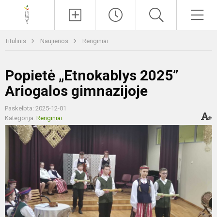
Paieška
Men
Titulinis
Naujienos
Renginiai
Popietė „Etnokablys 2025”
Ariogalos gimnazijoje
Paskelbta: 2025-12-01
Kategorija:
Renginiai