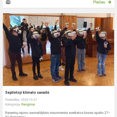
Plačiau
S
k
s
Septintoji klimato savaitė
Paskelbta: 2025-10-27
Kategorija:
Renginiai
Raseinių rajono savivaldybės visuomenės sveikatos biuras spalio 27–
31 dienomis į...