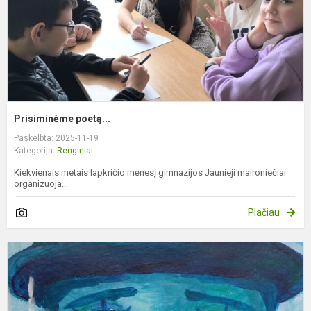
Prisiminėme poetą...
Paskelbta: 2025-11-19
Kategorija:
Renginiai
Kiekvienais metais lapkričio mėnesį gimnazijos Jaunieji maironiečiai
organizuoja...
Plačiau
D
V