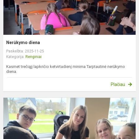
Nerūkymo diena
Paskelbta: 2025-11-25
Kategorija:
Renginiai
Kasmet trečiąjį lapkričio ketvirtadienį minima Tarptautinė nerūkymo
diena.
Plačiau
P
p