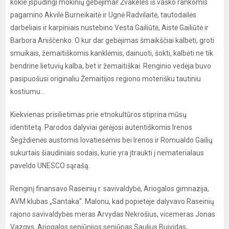
kokie įspūdingi mokinių gebėjimai! Žvakeles iš vaško rankomis
pagamino Akvilė Burneikaitė ir Ugnė Radvilaitė, tautodailės
darbeliais ir karpiniais nustebino Vesta Gailiūtė, Aistė Gailiūtė ir
Barbora Aniščenko. O kur dar gebėjimas šmaikščiai kalbėti, groti
smuikais, žemaitiškomis kanklėmis, dainuoti, šokti, kalbėti ne tik
bendrine lietuvių kalba, bet ir žemaitiškai. Renginio vedėja buvo
pasipuošusi originaliu Žemaitijos regiono moterišku tautiniu
kostiumu...
Kiekvienas prisilietimas prie etnokultūros stiprina mūsų
identitetą. Parodos dalyviai gėrėjosi autentiškomis Irenos
Šegždienės austomis lovatiesėmis bei Irenos ir Romualdo Gailių
sukurtais šiaudiniais sodais, kurie yra įtraukti į nematerialaus
paveldo UNESCO sąrašą.
Renginį finansavo Raseinių r. savivaldybė, Ariogalos gimnazija,
AVM klubas „Santaka“. Malonu, kad popietėje dalyvavo Raseinių
rajono savivaldybės meras Arvydas Nekrošius, vicemeras Jonas
Vazgys, Ariogalos seniūnijos seniūnas Saulius Buividas,