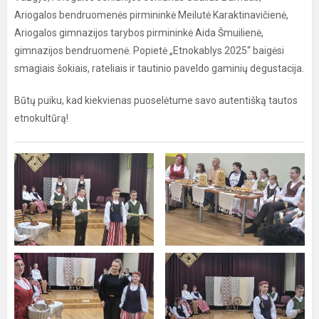
Ariogalos bendruomenės pirmininkė Meilutė Karaktinavičienė,
Ariogalos gimnazijos tarybos pirmininkė Aida Šmuilienė,
gimnazijos bendruomenė. Popietė „Etnokablys 2025“ baigėsi
smagiais šokiais, rateliais ir tautinio paveldo gaminių degustacija.
Būtų puiku, kad kiekvienas puoselėtume savo autentišką tautos
etnokultūrą!