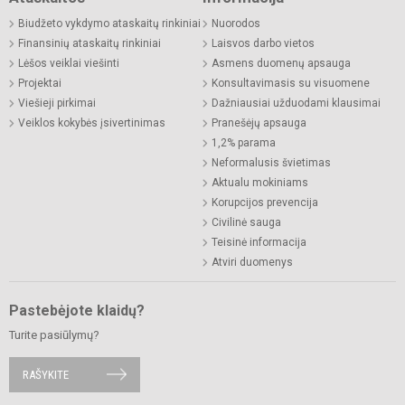
Biudžeto vykdymo ataskaitų rinkiniai
Nuorodos
Finansinių ataskaitų rinkiniai
Laisvos darbo vietos
Lėšos veiklai viešinti
Asmens duomenų apsauga
Projektai
Konsultavimasis su visuomene
Viešieji pirkimai
Dažniausiai užduodami klausimai
Veiklos kokybės įsivertinimas
Pranešėjų apsauga
1,2% parama
Neformalusis švietimas
Aktualu mokiniams
Korupcijos prevencija
Civilinė sauga
Teisinė informacija
Atviri duomenys
Pastebėjote klaidų?
Turite pasiūlymų?
RAŠYKITE