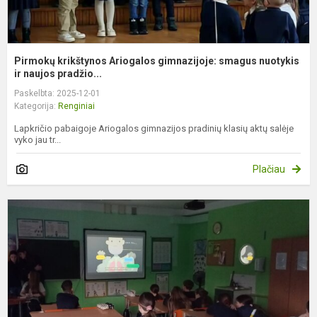
Pirmokų krikštynos Ariogalos gimnazijoje: smagus nuotykis
ir naujos pradžio...
Paskelbta: 2025-12-01
Kategorija:
Renginiai
Lapkričio pabaigoje Ariogalos gimnazijos pradinių klasių aktų salėje
vyko jau tr...
Plačiau
N
d