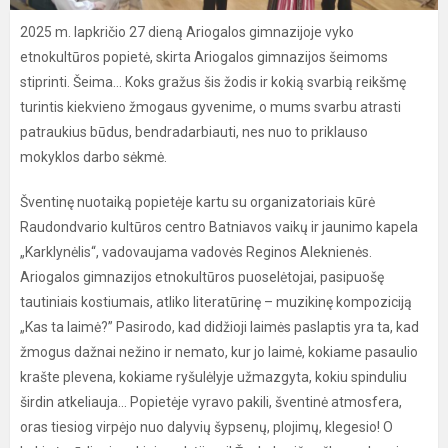
2025 m. lapkričio 27 dieną Ariogalos gimnazijoje vyko
etnokultūros popietė, skirta Ariogalos gimnazijos šeimoms
stiprinti. Šeima… Koks gražus šis žodis ir kokią svarbią reikšmę
turintis kiekvieno žmogaus gyvenime, o mums svarbu atrasti
patraukius būdus, bendradarbiauti, nes nuo to priklauso
mokyklos darbo sėkmė.
Šventinę nuotaiką popietėje kartu su organizatoriais kūrė
Raudondvario kultūros centro Batniavos vaikų ir jaunimo kapela
„Karklynėlis“, vadovaujama vadovės Reginos Aleknienės.
Ariogalos gimnazijos etnokultūros puoselėtojai, pasipuošę
tautiniais kostiumais, atliko literatūrinę – muzikinę kompoziciją
„Kas ta laimė?” Pasirodo, kad didžioji laimės paslaptis yra ta, kad
žmogus dažnai nežino ir nemato, kur jo laimė, kokiame pasaulio
krašte plevena, kokiame ryšulėlyje užmazgyta, kokiu spinduliu
širdin atkeliauja... Popietėje vyravo pakili, šventinė atmosfera,
oras tiesiog virpėjo nuo dalyvių šypsenų, plojimų, klegesio! O