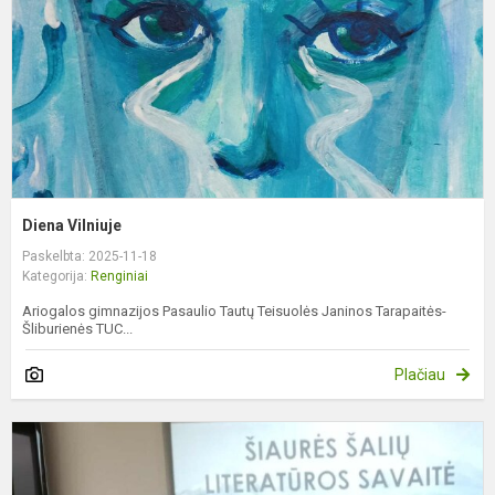
Diena Vilniuje
Paskelbta: 2025-11-18
Kategorija:
Renginiai
Ariogalos gimnazijos Pasaulio Tautų Teisuolės Janinos Tarapaitės-
Šliburienės TUC...
Plačiau
Š
š
l