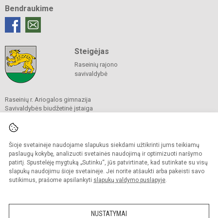
Bendraukime
Steigėjas
Raseinių rajono
savivaldybė
Raseinių r. Ariogalos gimnazija
Savivaldybės biudžetinė įstaiga
Vytauto g. 94, Ariogala, 60260 Raseinių r. sav.
Tel.
(0 428) 50 241
El. p.
info@ariogalosgimnazija.lt
Duomenys kaupiami ir saugomi
Šioje svetainėje naudojame slapukus siekdami užtikrinti jums teikiamų
Juridinių asmenų registre
paslaugų kokybę, analizuoti svetainės naudojimą ir optimizuoti naršymo
Įmonės kodas 290104730
patirtį. Spustelėję mygtuką „Sutinku“, jūs patvirtinate, kad sutinkate su visų
slapukų naudojimu šioje svetainėje. Jei norite atšaukti arba pakeisti savo
sutikimus, prašome apsilankyti
slapukų valdymo puslapyje
.
© 2022. Raseinių r. Ariogalos gimnazija. Visos teisės saugomos.
Kopijuoti turinį be raštiško gimnazijos sutikimo griežtai draudžiama.
NUSTATYMAI
Prieinamumo paraiška
Slapukų valdymas