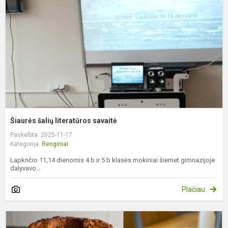
s
Šiaurės šalių literatūros savaitė
Paskelbta: 2025-11-17
Kategorija:
Renginiai
Lapkričio 11,14 dienomis 4 b ir 5 b klasės mokiniai šiemet gimnazijoje
dalyvavo...
Plačiau
P