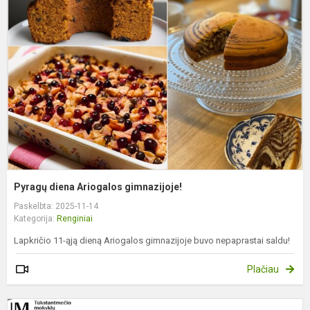
d
A
g
Pyragų diena Ariogalos gimnazijoje!
Paskelbta: 2025-11-14
Kategorija:
Renginiai
Lapkričio 11-ąją dieną Ariogalos gimnazijoje buvo nepaprastai saldu!
Plačiau
D