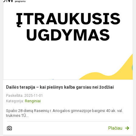
t
–
k
p
k
g
n
ž
Dailės terapija – kai piešinys kalba garsiau nei žodžiai
Paskelbta: 2025-11-01
Kategorija:
Renginiai
Spalio 28 dieną Raseinių r. Ariogalos gimnazijoje baigėsi 40 ak. val.
trukmės TŪ...
Plačiau