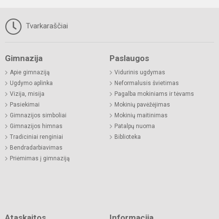
Tvarkaraščiai
Gimnazija
Paslaugos
Apie gimnaziją
Vidurinis ugdymas
Ugdymo aplinka
Neformalusis švietimas
Vizija, misija
Pagalba mokiniams ir tėvams
Pasiekimai
Mokinių pavėžėjimas
Gimnazijos simboliai
Mokinių maitinimas
Gimnazijos himnas
Patalpų nuoma
Tradiciniai renginiai
Biblioteka
Bendradarbiavimas
Priėmimas į gimnaziją
Ataskaitos
Informacija