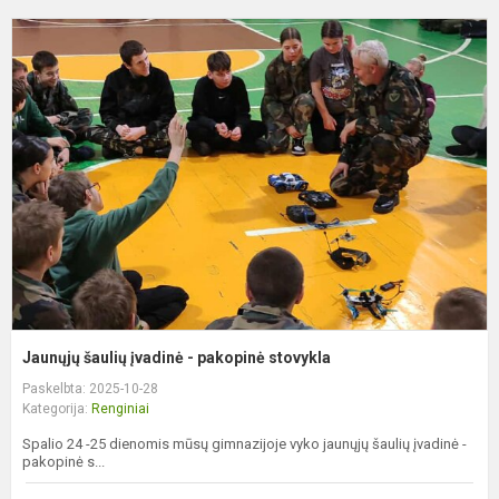
J
š
į
-
p
s
Jaunųjų šaulių įvadinė - pakopinė stovykla
Paskelbta: 2025-10-28
Kategorija:
Renginiai
Spalio 24 -25 dienomis mūsų gimnazijoje vyko jaunųjų šaulių įvadinė -
pakopinė s...