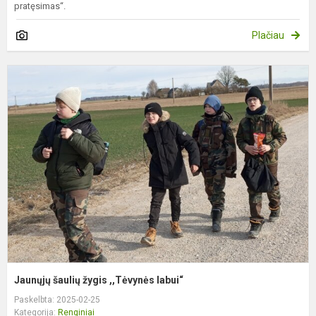
pratęsimas“.
Plačiau
J
š
ž
,
l
Jaunųjų šaulių žygis ,,Tėvynės labui“
Paskelbta: 2025-02-25
Kategorija:
Renginiai