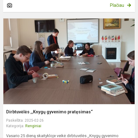
Plačiau
D
,
g
p
Dirbtuvėlės ,,Knygų gyvenimo pratęsimas“
Paskelbta: 2025-02-26
Kategorija:
Renginiai
Vasario 25 dieną skaitykloje veikė dirbtuvėlės ,,Knygų gyvenimo