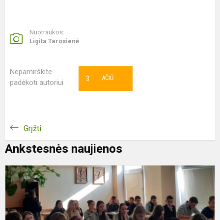
Nuotraukos:
Ligita Tarosienė
Nepamirškite
3
AČIŪ
padėkoti autoriui
Grįžti
Ankstesnės naujienos
R
N
d