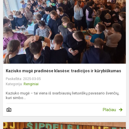
p
k
t
ir
k
Kaziuko mugė pradinėse klasėse: tradicijos ir kūrybiškumas
Paskelbta: 2025-03-05
Kategorija:
Renginiai
Kaziuko mugė – tai viena iš svarbiausių lietuviškų pavasario švenčių,
kuri simbo...
Plačiau
A