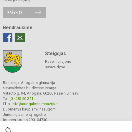
RAŠYKITE
Bendraukime
Steigėjas
Raseinių rajono
savivaldybė
Raseinių r. Ariogalos gimnazija
Savivaldybės biudžetinė įstaiga
Vytauto g. 94, Ariogala, 60260 Raseinių r. sav.
Tel.
(0 428) 50 241
El. p.
info@ariogalosgimnazija.lt
Duomenys kaupiami ir saugomi
Juridinių asmenų registre
Įmonės kodas 290104730