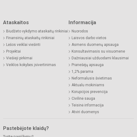
Ataskaitos
Informacija
Biudžeto vykdymo ataskaitų rinkiniai
Nuorodos
Finansinių ataskaitų rinkiniai
Laisvos darbo vietos
Lėšos veiklai viešinti
Asmens duomenų apsauga
Projektai
Konsultavimasis su visuomene
Viešieji pirkimai
Dažniausiai užduodami klausimai
Veiklos kokybės įsivertinimas
Pranešėjų apsauga
1,2% parama
Neformalusis švietimas
Aktualu mokiniams
Korupcijos prevencija
Civilinė sauga
Teisinė informacija
Atviri duomenys
Pastebėjote klaidų?
Turite pasiūlymų?