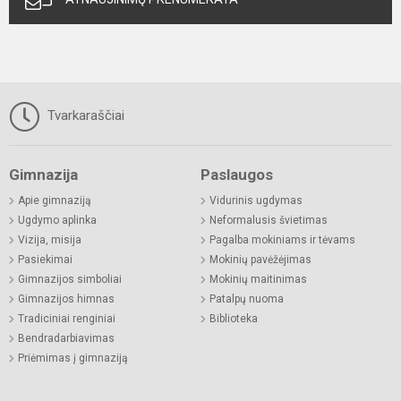
Tvarkaraščiai
Gimnazija
Paslaugos
Apie gimnaziją
Vidurinis ugdymas
Ugdymo aplinka
Neformalusis švietimas
Vizija, misija
Pagalba mokiniams ir tėvams
Pasiekimai
Mokinių pavėžėjimas
Gimnazijos simboliai
Mokinių maitinimas
Gimnazijos himnas
Patalpų nuoma
Tradiciniai renginiai
Biblioteka
Bendradarbiavimas
Priėmimas į gimnaziją