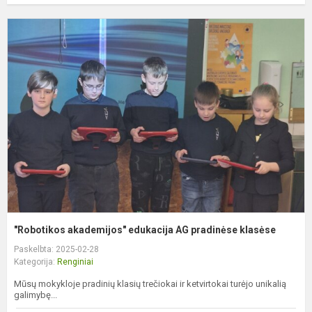
"
a
e
A
p
k
"Robotikos akademijos" edukacija AG pradinėse klasėse
Paskelbta: 2025-02-28
Kategorija:
Renginiai
Mūsų mokykloje pradinių klasių trečiokai ir ketvirtokai turėjo unikalią
galimybę...