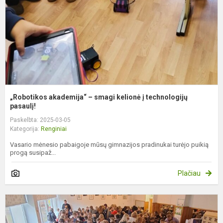
į
t
p
„Robotikos akademija“ – smagi kelionė į technologijų
pasaulį!
Paskelbta: 2025-03-05
Kategorija:
Renginiai
Vasario mėnesio pabaigoje mūsų gimnazijos pradinukai turėjo puikią
progą susipaž...
Plačiau
K
m