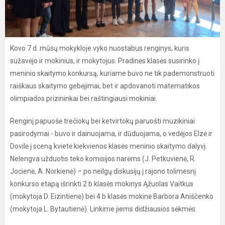
Kovo 7 d. mūsų mokykloje vyko nuostabus renginys, kuris
sužavėjo ir mokinius, ir mokytojus. Pradinės klasės susirinko į
meninio skaitymo konkursą, kuriame buvo ne tik pademonstruoti
raiškaus skaitymo gebėjimai, bet ir apdovanoti matematikos
olimpiados prizininkai bei raštingiausi mokiniai.
Renginį papuošė trečiokų bei ketvirtokų paruošti muzikiniai
pasirodymai - buvo ir dainuojama, ir dūduojama, o vedėjos Elzė ir
Dovilė į sceną kvietė kiekvienos klasės meninio skaitymo dalyvį.
Nelengva užduotis teko komisijos narėms (J. Petkuvienė, R.
Jocienė, A. Norkienė) – po neilgų diskusijų į rajono tolimesnį
konkurso etapą išrinkti 2 b klasės mokinys Ąžuolas Vaitkus
(mokytoja D. Eizintienė) bei 4 b klasės mokinė Barbora Aniščenko
(mokytoja L. Bytautienė). Linkime jiems didžiausios sėkmės.