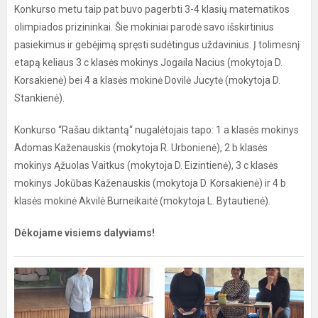
Konkurso metu taip pat buvo pagerbti 3-4 klasių matematikos
olimpiados prizininkai. Šie mokiniai parodė savo išskirtinius
pasiekimus ir gebėjimą spręsti sudėtingus uždavinius. Į tolimesnį
etapą keliaus 3 c klasės mokinys Jogaila Nacius (mokytoja D.
Korsakienė) bei 4 a klasės mokinė Dovilė Jucytė (mokytoja D.
Stankienė).
Konkurso “Rašau diktantą“ nugalėtojais tapo: 1 a klasės mokinys
Adomas Kaženauskis (mokytoja R. Urbonienė), 2 b klasės
mokinys Ąžuolas Vaitkus (mokytoja D. Eizintienė), 3 c klasės
mokinys Jokūbas Kaženauskis (mokytoja D. Korsakienė) ir 4 b
klasės mokinė Akvilė Burneikaitė (mokytoja L. Bytautienė).
Dėkojame visiems dalyviams!