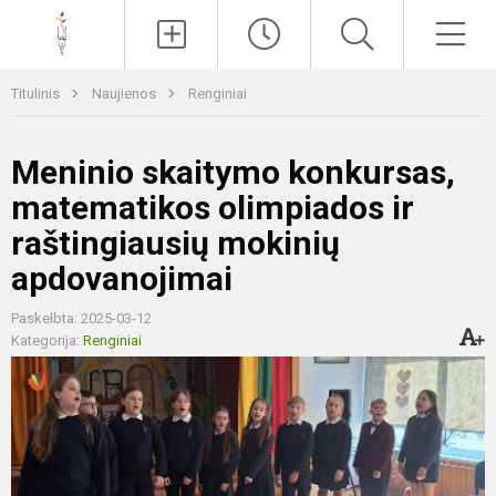
Paieška
Men
Titulinis
Naujienos
Renginiai
Meninio skaitymo konkursas,
matematikos olimpiados ir
raštingiausių mokinių
apdovanojimai
Paskelbta: 2025-03-12
Kategorija:
Renginiai