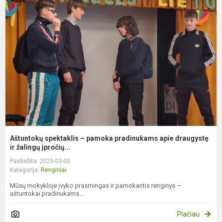
s
–
p
p
a
d
ir.
Aštuntokų spektaklis – pamoka pradinukams apie draugystę
ir žalingų įpročių...
Paskelbta: 2025-03-05
Kategorija:
Renginiai
Mūsų mokykloje įvyko prasmingas ir pamokantis renginys –
aštuntokai pradinukams...
Plačiau