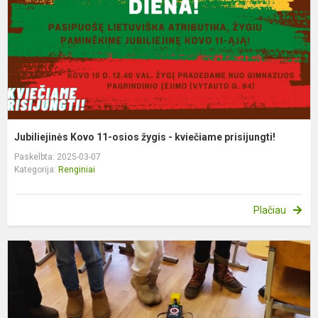
-
k
p
Jubiliejinės Kovo 11-osios žygis - kviečiame prisijungti!
Paskelbta: 2025-03-07
Kategorija:
Renginiai
Plačiau
„
a
–
s
k