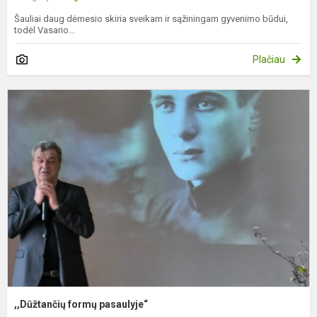
Šauliai daug dėmesio skiria sveikam ir sąžiningam gyvenimo būdui,
todėl Vasario...
Plačiau
,
f
p
,,Dūžtančių formų pasaulyje“