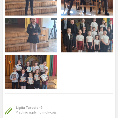
Ligita Tarosienė
Pradinio ugdymo mokytoja