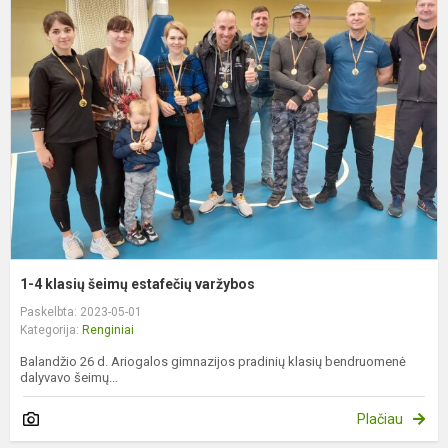
4
k
š
e
v
1-4 klasių šeimų estafečių varžybos
Paskelbta: 2023-05-01
Kategorija:
Renginiai
Balandžio 26 d. Ariogalos gimnazijos pradinių klasių bendruomenė
dalyvavo šeimų...
Plačiau