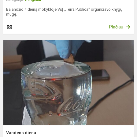
Balandžio 4 dieną mokykloje VšĮ ,,Terra Publica" organizavo knygų
mugę.
Plačiau
V
d
Vandens diena