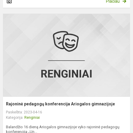
Plačiau
R
p
k
A
g
Rajoninė pedagogų konferencija Ariogalos gimnazijoje
Paskelbta: 2023-04-16
Kategorija:
Renginiai
Balandžio 16 dieną Ariogalos gimnazijoje vyko rajoninė pedagogų
konferencija „Un...