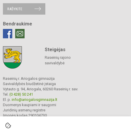
RAŠYKITE
Bendraukime
Steigėjas
Raseinių rajono
savivaldybė
Raseinių r. Ariogalos gimnazija
Savivaldybės biudžetinė įstaiga
Vytauto g. 94, Ariogala, 60260 Raseinių r. sav.
Tel.
(0 428) 50 241
El. p.
info@ariogalosgimnazija.lt
Duomenys kaupiami ir saugomi
Juridinių asmenų registre
Įmonės kodas 290104730