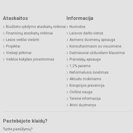
Ataskaitos
Informacija
Biudžeto vykdymo ataskaitų rinkiniai
Nuorodos
Finansinių ataskaitų rinkiniai
Laisvos darbo vietos
Lėšos veiklai viešinti
Asmens duomenų apsauga
Projektai
Konsultavimasis su visuomene
Viešieji pirkimai
Dažniausiai užduodami klausimai
Veiklos kokybės įsivertinimas
Pranešėjų apsauga
1,2% parama
Neformalusis švietimas
Aktualu mokiniams
Korupcijos prevencija
Civilinė sauga
Teisinė informacija
Atviri duomenys
Pastebėjote klaidų?
Turite pasiūlymų?