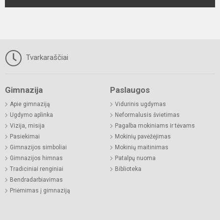
Tvarkaraščiai
Gimnazija
Paslaugos
Apie gimnaziją
Vidurinis ugdymas
Ugdymo aplinka
Neformalusis švietimas
Vizija, misija
Pagalba mokiniams ir tėvams
Pasiekimai
Mokinių pavėžėjimas
Gimnazijos simboliai
Mokinių maitinimas
Gimnazijos himnas
Patalpų nuoma
Tradiciniai renginiai
Biblioteka
Bendradarbiavimas
Priėmimas į gimnaziją