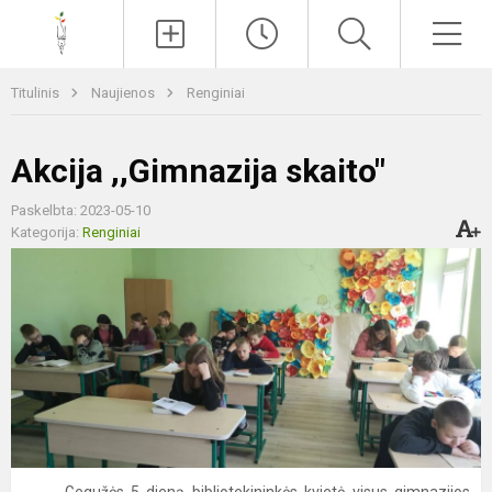
Paieška
Men
Titulinis
Naujienos
Renginiai
Akcija ,,Gimnazija skaito"
Paskelbta: 2023-05-10
Kategorija:
Renginiai