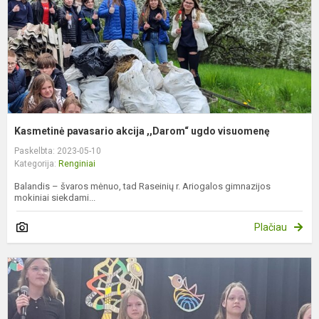
v
Kasmetinė pavasario akcija ,,Darom“ ugdo visuomenę
Paskelbta: 2023-05-10
Kategorija:
Renginiai
Balandis – švaros mėnuo, tad Raseinių r. Ariogalos gimnazijos
mokiniai siekdami...
Plačiau
M
f
,
p