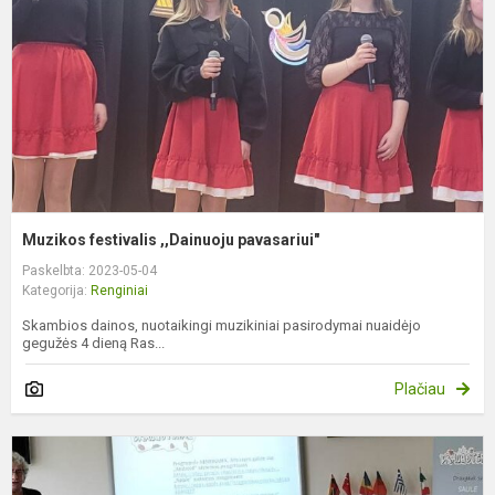
Muzikos festivalis ,,Dainuoju pavasariui"
Paskelbta: 2023-05-04
Kategorija:
Renginiai
Skambios dainos, nuotaikingi muzikiniai pasirodymai nuaidėjo
gegužės 4 dieną Ras...
Plačiau
R
s