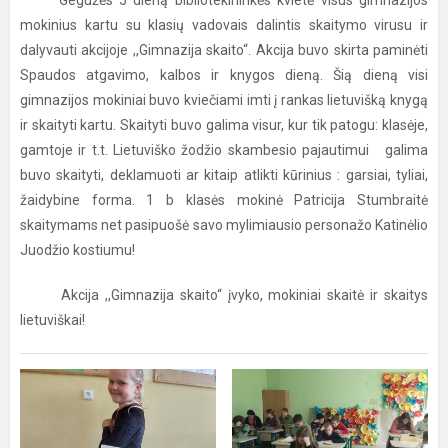
Gegužės 5 dieną bibliotekininkės kvietė visus gimnazijos
mokinius kartu su klasių vadovais dalintis skaitymo virusu ir
dalyvauti akcijoje ,,Gimnazija skaito“. Akcija buvo skirta paminėti
Spaudos atgavimo, kalbos ir knygos dieną. Šią dieną visi
gimnazijos mokiniai buvo kviečiami imti į rankas lietuvišką knygą
ir skaityti kartu. Skaityti buvo galima visur, kur tik patogu: klasėje,
gamtoje ir t.t. Lietuviško žodžio skambesio pajautimui galima
buvo skaityti, deklamuoti ar kitaip atlikti kūrinius : garsiai, tyliai,
žaidybine forma. 1 b klasės mokinė Patricija Stumbraitė
skaitymams net pasipuošė savo mylimiausio personažo Katinėlio
Juodžio kostiumu!
Akcija ,,Gimnazija skaito“ įvyko, mokiniai skaitė ir skaitys
lietuviškai!