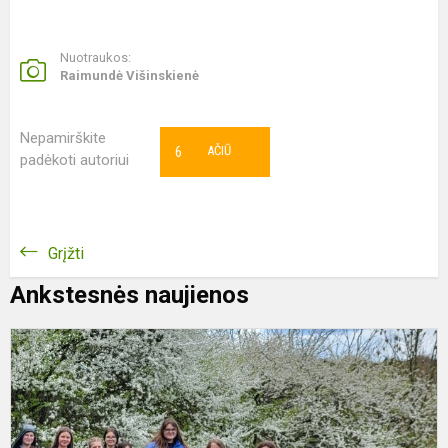
Nuotraukos:
Raimundė Višinskienė
Nepamirškite
6
AČIŪ
padėkoti autoriui
Grįžti
Ankstesnės naujienos
K
p
a
,
u