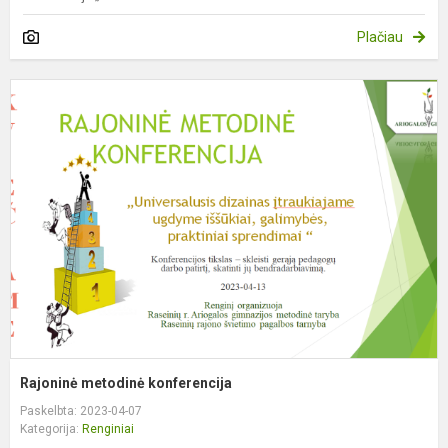
Plačiau
R
m
k
Rajoninė metodinė konferencija
Paskelbta: 2023-04-07
Kategorija:
Renginiai