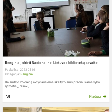
N
L
b
s
Renginiai, skirti Nacionalinei Lietuvos bibliotekų savaitei
Paskelbta: 2023-05-01
Kategorija:
Renginiai
Balandžio 26 dieną aktyviausiems skaitytojams pradinukams vyko
rytmetis ,,Pasakų...
Plačiau
1