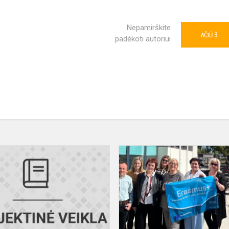
Nepamirškite
3
AČIŪ
padėkoti autoriui
Erasmus+
darbo
stebėjimas
Lenkijoje
sustiprino
pedagogų
pro...