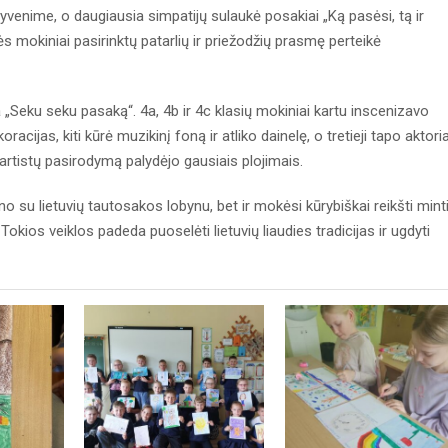
gyvenime, o daugiausia simpatijų sulaukė posakiai „Ką pasėsi, tą ir
sės mokiniai pasirinktų patarlių ir priežodžių prasmę perteikė
a „Seku seku pasaką“. 4a, 4b ir 4c klasių mokiniai kartu inscenizavo
racijas, kiti kūrė muzikinį foną ir atliko dainelę, o tretieji tapo aktoria
 artistų pasirodymą palydėjo gausiais plojimais.
o su lietuvių tautosakos lobynu, bet ir mokėsi kūrybiškai reikšti minti
 Tokios veiklos padeda puoselėti lietuvių liaudies tradicijas ir ugdyti