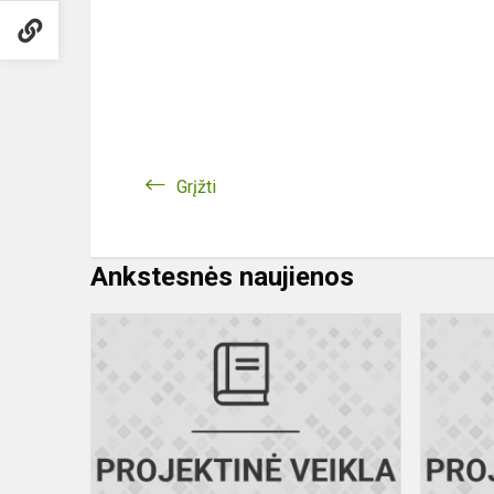
Grįžti
Ankstesnės naujienos
Raseinių
rajono
pedagogai
Erasmus+
kursuose
Kroatijoje