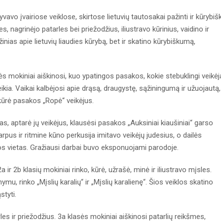
vavo įvairiose veiklose, skirtose lietuvių tautosakai pažinti ir kūrybiš
s, nagrinėjo patarles bei priežodžius, iliustravo kūrinius, vaidino ir
inias apie lietuvių liaudies kūrybą, bet ir skatino kūrybiškumą,
s mokiniai aiškinosi, kuo ypatingos pasakos, kokie stebuklingi veikėj
eikia. Vaikai kalbėjosi apie drąsą, draugystę, sąžiningumą ir užuojautą,
 kūrė pasakos „Ropė“ veikėjus.
, aptarė jų veikėjus, klausėsi pasakos „Auksiniai kiaušiniai“ garso
pus ir ritmine kūno perkusija imitavo veikėjų judesius, o dailės
os vietas. Gražiausi darbai buvo eksponuojami parodoje.
r 2b klasių mokiniai rinko, kūrė, užrašė, minė ir iliustravo mįsles.
mu, rinko „Mįslių karalių“ ir „Mįslių karalienę“. Šios veiklos skatino
tyti.
arles ir priežodžius. 3a klasės mokiniai aiškinosi patarlių reikšmes,