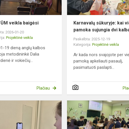
TŪM veikla baigėsi
Karnavalų sūkuryje: kai v
pamoka sujungia dvi kalb
ta: 2026-01-20
ija:
Projektinė veikla
Paskelbta: 2025-12-19
Kategorija:
Projektinė veikla
1-19 dieną anglų kalbos
ja metodininkė Dalia
Ar kada nors svajojote per vi
ienė ir vokiečių...
pamoką apkeliauti pasaulį,
pasimatuoti paslapti...
Plačiau
Pla
s
Detektyvai
startuoja!
Kalėdinis
tyrimas,