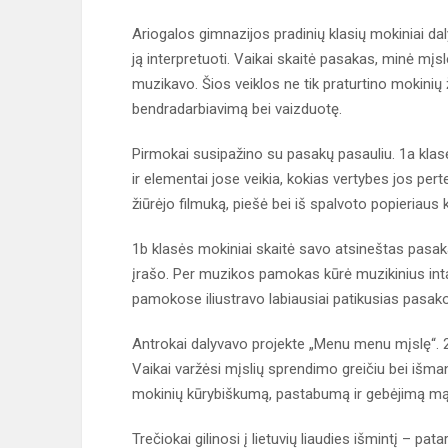
Ariogalos gimnazijos pradinių klasių mokiniai daly
ją interpretuoti. Vaikai skaitė pasakas, minė mįsle
muzikavo. Šios veiklos ne tik praturtino mokinių ž
bendradarbiavimą bei vaizduotę.
Pirmokai susipažino su pasakų pasauliu. 1a klasė
ir elementai jose veikia, kokias vertybes jos pert
žiūrėjo filmuką, piešė bei iš spalvoto popieriaus
1b klasės mokiniai skaitė savo atsineštas pasakas
įrašo. Per muzikos pamokas kūrė muzikinius intar
pamokose iliustravo labiausiai patikusias pasak
Antrokai dalyvavo projekte „Menu menu mįslę“. 2a i
Vaikai varžėsi mįslių sprendimo greičiu bei išmany
mokinių kūrybiškumą, pastabumą ir gebėjimą mąs
Trečiokai gilinosi į lietuvių liaudies išmintį – pat