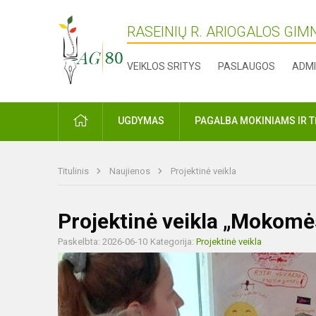
RASEINIŲ R. ARIOGALOS GIM
VEIKLOS SRITYS
PASLAUGOS
ADMI
PRADŽIA
UGDYMAS
PAGALBA MOKINIAMS IR 
Titulinis
Naujienos
Projektinė veikla
Projektinė veikla „Mokomės
Paskelbta: 2026-06-10
Kategorija:
Projektinė veikla