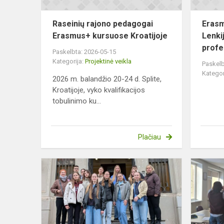
Raseinių rajono pedagogai
Erasm
Erasmus+ kursuose Kroatijoje
Lenki
profe
Paskelbta: 2026-05-15
Kategorija:
Projektinė veikla
Paskelb
Kategor
2026 m. balandžio 20-24 d. Splite,
Kroatijoje, vyko kvalifikacijos
tobulinimo ku...
Plačiau
Gimnazistų
pavasaris
Sicilijoje:
Erasmus+
nuotykiai
ir