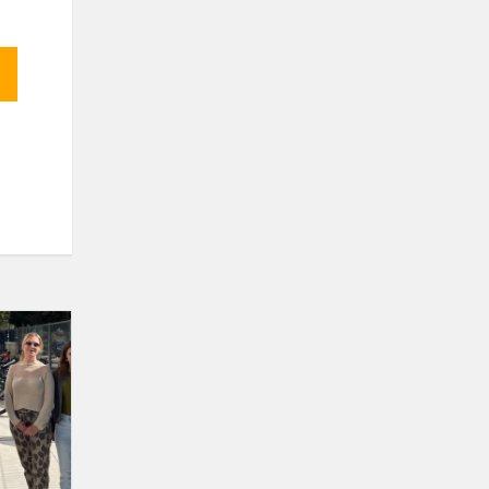
Erasmus+.
Darbo
stebėjimo
vizitas
Ispanijoje.