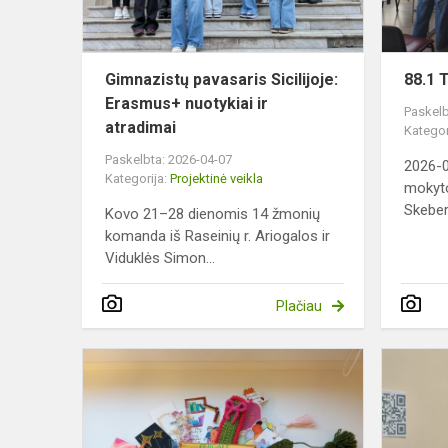
atra...
Gimnazistų pavasaris Sicilijoje:
88.1 
Erasmus+ nuotykiai ir
Paskelb
atradimai
Kategor
Paskelbta: 2026-04-07
2026-0
Kategorija:
Projektinė veikla
mokyto
Skeberd
Kovo 21–28 dienomis 14 žmonių
komanda iš Raseinių r. Ariogalos ir
Viduklės Simon...
Plačiau
Dalyvavima
knygų
skirtukų
mainų