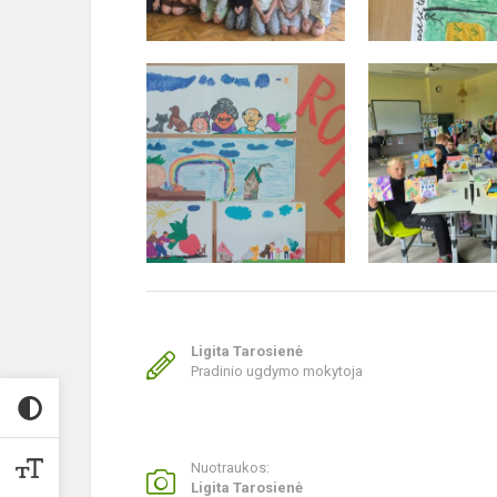
Ligita Tarosienė
Pradinio ugdymo mokytoja
Nuotraukos:
Ligita Tarosienė