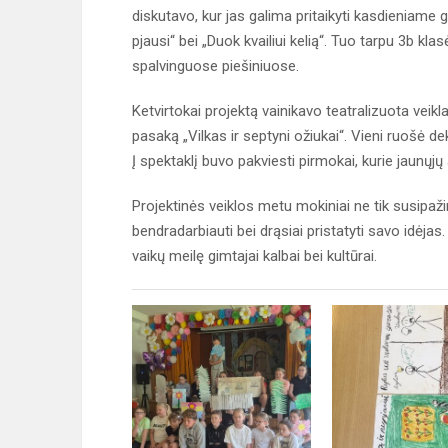
diskutavo, kur jas galima pritaikyti kasdieniame 
pjausi“ bei „Duok kvailiui kelią“. Tuo tarpu 3b kla
spalvinguose piešiniuose.
Ketvirtokai projektą vainikavo teatralizuota veikl
pasaką „Vilkas ir septyni ožiukai“. Vieni ruošė deko
Į spektaklį buvo pakviesti pirmokai, kurie jaunųjų
Projektinės veiklos metu mokiniai ne tik susipažin
bendradarbiauti bei drąsiai pristatyti savo idėjas.
vaikų meilę gimtajai kalbai bei kultūrai.