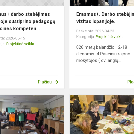
us+ darbo stebėjimas
Erasmus+. Darbo stebėji
joje sustiprino pedagogų
vizitas Ispanijoje.
sines kompeten...
Paskelbta: 2026-04-23
Kategorija:
Projektinė veikla
ta: 2026-05-15
ija:
Projektinė veikla
026 metų balandžio 12-18
dienomis 4 Raseinių rajono
mokytojos ( dvi anglų...
Plačiau
Pla
88.1
TŪM
veikla
baigėsi