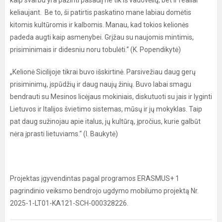
kaip svarbu yra pažinti pasaulį ne tik iš vadovėlių, bet ir realiai
keliaujant. Be to, ši patirtis paskatino mane labiau domėtis
kitomis kultūromis ir kalbomis. Manau, kad tokios kelionės
padeda augti kaip asmenybei. Grįžau su naujomis mintimis,
prisiminimais ir didesniu noru tobulėti.“ (K. Popendikytė)
„Kelionė Sicilijoje tikrai buvo išskirtinė. Parsivežiau daug gerų
prisiminimų, įspūdžių ir daug naujų žinių. Buvo labai smagu
bendrauti su Mesinos licėjaus mokiniais, diskutuoti su jais ir lyginti
Lietuvos ir Italijos švietimo sistemas, mūsų ir jų mokyklas. Taip
pat daug sužinojau apie italus, jų kultūrą, įpročius, kurie galbūt
nėra įprasti lietuviams.“ (I. Baukytė)
Projektas įgyvendintas pagal programos ERASMUS+ 1
pagrindinio veiksmo bendrojo ugdymo mobilumo projektą Nr.
2025-1-LT01-KA121-SCH-000328226.