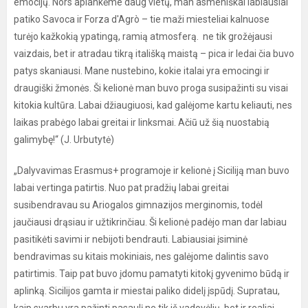
emocijų. Nors aplankėme daug vietų, man asmeniškai labiausiai
patiko Savoca ir Forza d'Agrò – tie maži miesteliai kalnuose
turėjo kažkokią ypatingą, ramią atmosferą. ne tik grožėjausi
vaizdais, bet ir atradau tikrą itališką maistą – pica ir ledai čia buvo
patys skaniausi. Mane nustebino, kokie italai yra emocingi ir
draugiški žmonės. Ši kelionė man buvo proga susipažinti su visai
kitokia kultūra. Labai džiaugiuosi, kad galėjome kartu keliauti, nes
laikas prabėgo labai greitai ir linksmai. Ačiū už šią nuostabią
galimybę!“ (J. Urbutytė)
„Dalyvavimas Erasmus+ programoje ir kelionė į Siciliją man buvo
labai vertinga patirtis. Nuo pat pradžių labai greitai
susibendravau su Ariogalos gimnazijos merginomis, todėl
jaučiausi drąsiau ir užtikrinčiau. Ši kelionė padėjo man dar labiau
pasitikėti savimi ir nebijoti bendrauti. Labiausiai įsiminė
bendravimas su kitais mokiniais, nes galėjome dalintis savo
patirtimis. Taip pat buvo įdomu pamatyti kitokį gyvenimo būdą ir
aplinką. Sicilijos gamta ir miestai paliko didelį įspūdį. Supratau,