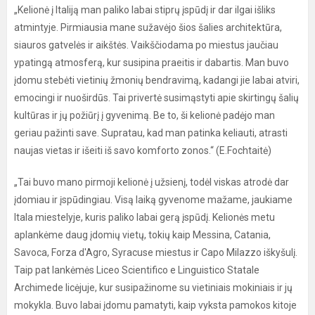
„Kelionė į Italiją man paliko labai stiprų įspūdį ir dar ilgai išliks
atmintyje. Pirmiausia mane sužavėjo šios šalies architektūra,
siauros gatvelės ir aikštės. Vaikščiodama po miestus jaučiau
ypatingą atmosferą, kur susipina praeitis ir dabartis. Man buvo
įdomu stebėti vietinių žmonių bendravimą, kadangi jie labai atviri,
emocingi ir nuoširdūs. Tai privertė susimąstyti apie skirtingų šalių
kultūras ir jų požiūrį į gyvenimą. Be to, ši kelionė padėjo man
geriau pažinti save. Supratau, kad man patinka keliauti, atrasti
naujas vietas ir išeiti iš savo komforto zonos.“ (E.Fochtaitė)
„Tai buvo mano pirmoji kelionė į užsienį, todėl viskas atrodė dar
įdomiau ir įspūdingiau. Visą laiką gyvenome mažame, jaukiame
Itala miestelyje, kuris paliko labai gerą įspūdį. Kelionės metu
aplankėme daug įdomių vietų, tokių kaip Messina, Catania,
Savoca, Forza d'Agro, Syracuse miestus ir Capo Milazzo iškyšulį.
Taip pat lankėmės Liceo Scientifico e Linguistico Statale
Archimede licėjuje, kur susipažinome su vietiniais mokiniais ir jų
mokykla. Buvo labai įdomu pamatyti, kaip vyksta pamokos kitoje