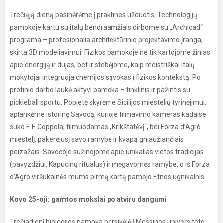
Trečiąją dieną pasinėrėme į praktines užduotis. Technologijų
pamokoje kartu su italų bendraamžiais dirbome su „Archicad“
programa – profesionalia architektūrinio projektavimo įranga,
skirta 3D modeliavimui. Fizikos pamokoje ne tik kartojome žinias
apie energiją ir dujas, bet ir stebėjome, kaip meistriškai italų
mokytojai integruoja chemijos sąvokas į fizikos kontekstą. Po
protinio darbo laukė aktyvi pamoka – tinklinis ir pažintis su
pickleball sportu. Popietę skyrėme Sicilijos miestelių tyrinėjimui:
aplankėme istorinę Savocą, kurioje filmavimo kameras kadaise
suko F. F. Coppola, filmuodamas „Krikštatėvį“, bei Forza d’Agrò
miestelį, pakerėjusį savo ramybe ir kvapą gniaužiančiais
peizažais. Savocoje sužinojome apie unikalias vietos tradicijas
(pavyzdžiui, Kapucinų ritualus) ir mėgavomės ramybe, o iš Forza
d’Agrò viršukalnės mums pirmą kartą pamojo Etnos ugnikalnis.
Kovo 25-oji: gamtos mokslai po atviru dangumi
Trečiadienį biologijos pamoka persikėlė į Messinos universiteto