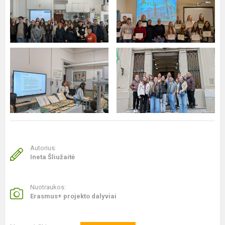
Autorius:
Ineta Šliužaitė
Nuotraukos:
Erasmus+ projekto dalyviai