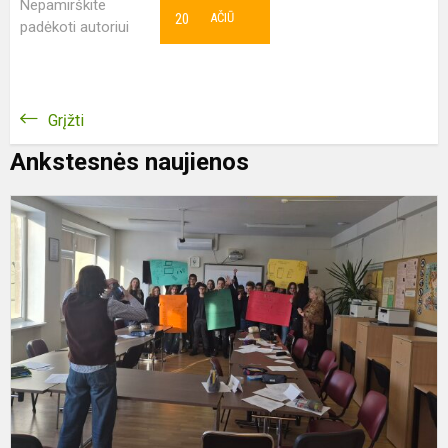
Nepamirškite
20
AČIŪ
padėkoti autoriui
Grįžti
Ankstesnės naujienos
8
T
v
b