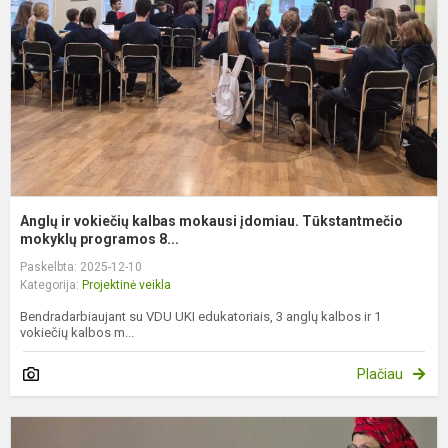
m
į
T
m
Anglų ir vokiečių kalbas mokausi įdomiau. Tūkstantmečio
mokyklų programos 8...
Paskelbta: 2025-12-10
Kategorija:
Projektinė veikla
Bendradarbiaujant su VDU UKI edukatoriais, 3 anglų kalbos ir 1
vokiečių kalbos m...
Plačiau
A