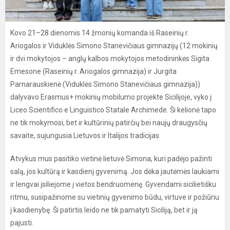
Kovo 21–28 dienomis 14 žmonių komanda iš Raseinių r.
Ariogalos ir Viduklės Simono Stanevičiaus gimnazijų (12 mokinių
ir dvi mokytojos – anglų kalbos mokytojos metodininkės Sigita
Emesone (Raseinių r. Ariogalos gimnazija) ir Jurgita
Parnarauskienė (Viduklės Simono Stanevičiaus gimnazija))
dalyvavo Erasmus+ mokinių mobilumo projekte Sicilijoje, vyko į
Liceo Scientifico e Linguistico Statale Archimede. Ši kelionė tapo
ne tik mokymosi, bet ir kultūrinių patirčių bei naujų draugysčių
savaite, sujungusia Lietuvos ir Italijos tradicijas.
Atvykus mus pasitiko vietinė lietuvė Simona, kuri padėjo pažinti
salą, jos kultūrą ir kasdienį gyvenimą. Jos dėka jautėmės laukiami
ir lengvai įsiliejome į vietos bendruomenę. Gyvendami sicilietišku
ritmu, susipažinome su vietinių gyvenimo būdu, virtuve ir požiūriu
į kasdienybę. Ši patirtis leido ne tik pamatyti Siciliją, bet ir ją
pajusti.