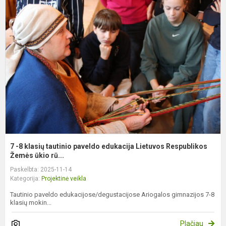
-
k
t
p
e
L
R
7 -8 klasių tautinio paveldo edukacija Lietuvos Respublikos
Žemės ūkio rū...
Paskelbta: 2025-11-14
Kategorija:
Projektinė veikla
Tautinio paveldo edukacijose/degustacijose Ariogalos gimnazijos 7-8
klasių mokin...
Plačiau