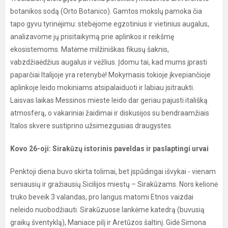
botanikos sodą (Orto Botanico). Gamtos mokslų pamoka čia
tapo gyvu tyrinėjimu: stebėjome egzotinius ir vietinius augalus,
analizavome jų prisitaikymą prie aplinkos ir reikšmę
ekosistemoms. Matėme milžiniškas fikusų šaknis,
vabzdžiaėdžius augalus ir vėžlius. Įdomu tai, kad mums įprasti
paparčiai Italijoje yra retenybė! Mokymasis tokioje įkvepiančioje
aplinkoje leido mokiniams atsipalaiduoti ir labiau įsitraukti.
Laisvas laikas Messinos mieste leido dar geriau pajusti itališką
atmosferą, o vakariniai žaidimai ir diskusijos su bendraamžiais
Italos skvere sustiprino užsimezgusias draugystes.
Kovo 26-oji: Sirakūzų istorinis paveldas ir paslaptingi urvai
Penktoji diena buvo skirta tolimai, bet įspūdingai išvykai - vienam
seniausių ir gražiausių Sicilijos miestų – Sirakūzams. Nors kelionė
truko beveik 3 valandas, pro langus matomi Etnos vaizdai
neleido nuobodžiauti. Sirakūzuose lankėme katedrą (buvusią
graikų šventyklą), Maniace pilį ir Aretūzos šaltinį. Gidė Simona