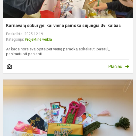
Karnavalų sūkuryje: kai viena pamoka sujungia dvi kalbas
Paskelbta: 2025-12-19
Kategorija:
Projektinė veikla
Ar kada nors svajojote per vieną pamoką apkeliauti pasaulį,
pasimatuoti paslapti...
Plačiau
D
k
s
m
p