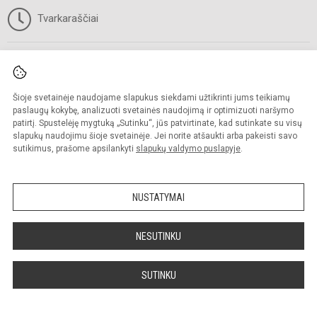
Tvarkaraščiai
Gimnazija
Paslaugos
Apie gimnaziją
Vidurinis ugdymas
Šioje svetainėje naudojame slapukus siekdami užtikrinti jums teikiamų
Ugdymo aplinka
Neformalusis švietimas
paslaugų kokybę, analizuoti svetainės naudojimą ir optimizuoti naršymo
Vizija, misija
Pagalba mokiniams ir tėvams
patirtį. Spustelėję mygtuką „Sutinku“, jūs patvirtinate, kad sutinkate su visų
Pasiekimai
Mokinių pavėžėjimas
slapukų naudojimu šioje svetainėje. Jei norite atšaukti arba pakeisti savo
Gimnazijos simboliai
Mokinių maitinimas
sutikimus, prašome apsilankyti
slapukų valdymo puslapyje
.
Gimnazijos himnas
Patalpų nuoma
Tradiciniai renginiai
Biblioteka
Bendradarbiavimas
NUSTATYMAI
Priėmimas į gimnaziją
NESUTINKU
SUTINKU
Ataskaitos
Informacija
Biudžeto vykdymo ataskaitų rinkiniai
Nuorodos