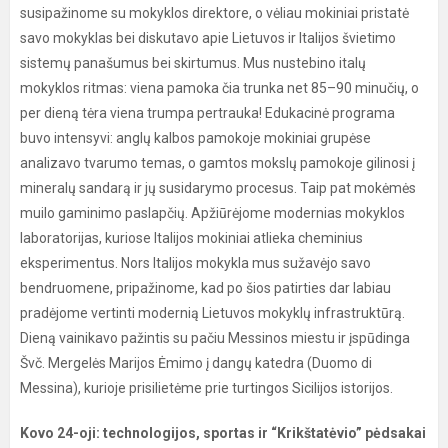
susipažinome su mokyklos direktore, o vėliau mokiniai pristatė
savo mokyklas bei diskutavo apie Lietuvos ir Italijos švietimo
sistemų panašumus bei skirtumus. Mus nustebino italų
mokyklos ritmas: viena pamoka čia trunka net 85–90 minučių, o
per dieną tėra viena trumpa pertrauka! Edukacinė programa
buvo intensyvi: anglų kalbos pamokoje mokiniai grupėse
analizavo tvarumo temas, o gamtos mokslų pamokoje gilinosi į
mineralų sandarą ir jų susidarymo procesus. Taip pat mokėmės
muilo gaminimo paslapčių. Apžiūrėjome modernias mokyklos
laboratorijas, kuriose Italijos mokiniai atlieka cheminius
eksperimentus. Nors Italijos mokykla mus sužavėjo savo
bendruomene, pripažinome, kad po šios patirties dar labiau
pradėjome vertinti modernią Lietuvos mokyklų infrastruktūrą.
Dieną vainikavo pažintis su pačiu Messinos miestu ir įspūdinga
Švč. Mergelės Marijos Ėmimo į dangų katedra (Duomo di
Messina), kurioje prisilietėme prie turtingos Sicilijos istorijos.
Kovo 24-oji: technologijos, sportas ir “Krikštatėvio” pėdsakai