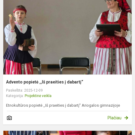
p
,,
p
į
d
Advento popietė ,,Iš praeities į dabartį“
Paskelbta: 2025-12-09
Kategorija:
Projektinė veikla
Etnokultūros popietė ,,Iš praeities į dabartį" Ariogalos gimnazijoje
Plačiau
7