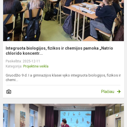
„
c.
Integruota biologijos, fizikos ir chemijos pamoka „Natrio
chlorido koncentr...
Paskelbta: 2025-12-11
Kategorija:
Projektinė veikla
Gruodžio 9 d. I a gimnazijos klasei vyko integruota biologijos, fizikos ir
chemi...
Plačiau
A
ir
v
k