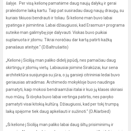
šalyje. Per visą kelionę pamatėme daug naujų dalykų ir gerai
praleidome laiką kartu. Taip pat susiradau daug naujų draugų, su
kuriais tikiuosi bendrauti ir toliau. Ši kelionė man buvo labai
ypatinga ir įsimintina. Labai džiaugiuosi, kad Erasmus+ programa
suteikė man galimybę joje dalyvauti. Viskas buvo puikiai
suplanuota ir įdomu. Tikrai norėčiau dar kartą patirti kažką
panašaus ateityje.“ (D.Baltrušaitis)
„Kelionė į Siciliją man paliko didelį įspūdį, nes pamačiau daug
skirtingų ir įdomių vietų. Labiausiai įsiminė Sirakūzai, kur sena
architektūra susijungia su jūra, o jų garsieji citrininiai ledai buvo
geriausias atradimas. Archimedo mokykloje buvo naudinga
pamatyti, kaip mokosi bendraamžiai italai ir kuo jų klasės skiriasi
nuo mūsų. Ši išvyka buvo labai vertinga patirtis, nes pavyko
pamatyti visai kitokią kultūrą. Džiaugiuosi, kad per tokį trumpą
laiką spėjome tiek daug apkeliauti ir sužinoti.“ (D.Alarbied)
„Ši kelionė į Siciliją man paliko labai daug šiltų prisiminimų ir