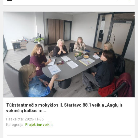
T
m
II
S
8
v
„
ir
v.
Tūkstantmečio mokyklos II. Startavo 88.1 veikla „Anglų ir
vokiečių kalbas m...
Paskelbta: 2025-11-05
Kategorija:
Projektinė veikla