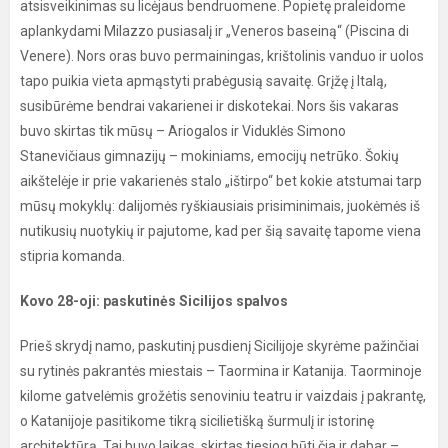
atsisveikinimas su licėjaus bendruomene. Popietę praleidome
aplankydami Milazzo pusiasalį ir „Veneros baseiną“ (Piscina di
Venere). Nors oras buvo permainingas, krištolinis vanduo ir uolos
tapo puikia vieta apmąstyti prabėgusią savaitę. Grįžę į Italą,
susibūrėme bendrai vakarienei ir diskotekai. Nors šis vakaras
buvo skirtas tik mūsų – Ariogalos ir Viduklės Simono
Stanevičiaus gimnazijų – mokiniams, emocijų netrūko. Šokių
aikštelėje ir prie vakarienės stalo „ištirpo“ bet kokie atstumai tarp
mūsų mokyklų: dalijomės ryškiausiais prisiminimais, juokėmės iš
nutikusių nuotykių ir pajutome, kad per šią savaitę tapome viena
stipria komanda.
Kovo 28-oji: paskutinės Sicilijos spalvos
Prieš skrydį namo, paskutinį pusdienį Sicilijoje skyrėme pažinčiai
su rytinės pakrantės miestais – Taormina ir Katanija. Taorminoje
kilome gatvelėmis grožėtis senoviniu teatru ir vaizdais į pakrantę,
o Katanijoje pasitikome tikrą sicilietišką šurmulį ir istorinę
architektūrą. Tai buvo laikas, skirtas tiesiog būti čia ir dabar –