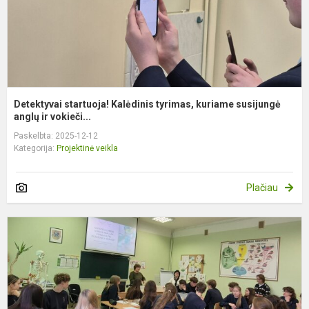
Detektyvai startuoja! Kalėdinis tyrimas, kuriame susijungė
anglų ir vokieči...
Paskelbta: 2025-12-12
Kategorija:
Projektinė veikla
Plačiau
I
b
f
ir
c
p