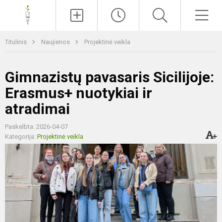
Paieška
Men
Titulinis
Naujienos
Projektinė veikla
Gimnazistų pavasaris Sicilijoje:
Erasmus+ nuotykiai ir
atradimai
Paskelbta: 2026-04-07
Kategorija:
Projektinė veikla