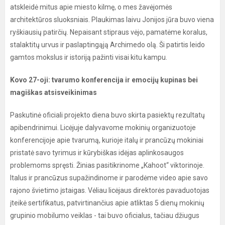
atskleidė mitus apie miesto kilmę, o mes žavėjomės
architektūros sluoksniais. Plaukimas laivu Jonijos jūra buvo viena
ryškiausių patirčių. Nepaisant stipraus vėjo, pamatėme koralus,
stalaktitų urvus ir paslaptingąją Archimedo olą. Ši patirtis leido
gamtos mokslus ir istoriją pažinti visai kitu kampu.
Kovo 27-oji: tvarumo konferencija ir emocijų kupinas bei
magiškas atsisveikinimas
Paskutinė oficiali projekto diena buvo skirta pasiektų rezultatų
apibendrinimui. Licėjuje dalyvavome mokinių organizuotoje
konferencijoje apie tvarumą, kurioje italų ir prancūzų mokiniai
pristatė savo tyrimus ir kūrybiškas idėjas aplinkosaugos
problemoms spręsti. Žinias pasitikrinome „Kahoot“ viktorinoje.
Italus ir prancūzus supažindinome ir parodėme video apie savo
rajono švietimo įstaigas. Vėliau licėjaus direktorės pavaduotojas
įteikė sertifikatus, patvirtinančius apie atliktas 5 dienų mokinių
grupinio mobilumo veiklas - tai buvo oficialus, tačiau džiugus