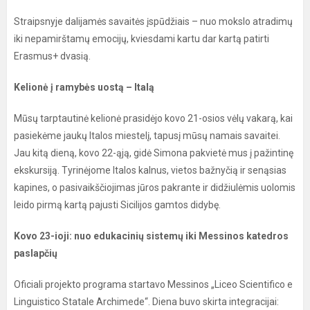
Straipsnyje dalijamės savaitės įspūdžiais – nuo mokslo atradimų
iki nepamirštamų emocijų, kviesdami kartu dar kartą patirti
Erasmus+ dvasią.
Kelionė į ramybės uostą – Italą
Mūsų tarptautinė kelionė prasidėjo kovo 21-osios vėlų vakarą, kai
pasiekėme jaukų Italos miestelį, tapusį mūsų namais savaitei.
Jau kitą dieną, kovo 22-ąją, gidė Simona pakvietė mus į pažintinę
ekskursiją. Tyrinėjome Italos kalnus, vietos bažnyčią ir senąsias
kapines, o pasivaikščiojimas jūros pakrante ir didžiulėmis uolomis
leido pirmą kartą pajusti Sicilijos gamtos didybę.
Kovo 23-ioji: nuo edukacinių sistemų iki Messinos katedros
paslapčių
Oficiali projekto programa startavo Messinos „Liceo Scientifico e
Linguistico Statale Archimede“. Diena buvo skirta integracijai: