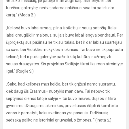
netrūko ir iššūkių, jie padėjo man augti kaip asmenybei. Jei
turėčiau galimybę, nedvejodama rinkčiausi visa tai patirti dar
kartą.“ (Meda B.)
„Kelionė buvo labai smagi, pilna įspūdžių ir naujų patirčių. Italai
labai draugiški ir malonūs, su jais buvo labai lengva bendrauti. Per
šį projektą susipažinau ne tik su italais, bet ir dar labiau suartėjau
su savo bei Viduklės mokyklos mokiniais. Tai buvo ne tik paprasta
kelionė, bet ir puiki galimybė pažinti kitą kultūrą ir užmegzti
naujas draugystes. Šis projektas Sicilijoje tikrai liks man atmintyje
ilgai.“ (Rugilė Š.)
„Sako, kad kelionės mus keičia, bet tik grįžusi namo suprantu,
kiek daug šis Erasmus+ nuotykis man davė. Tai nebuvo tik
septynios dienos kitoje šalyje – tai buvo laisvės, drąsos ir tikro
gyvenimo džiaugsmo akimirkos, privertusios išlipti iš komforto
zonos ir pamatyti, koks svetingas yra pasaulis. Didžiausią
pėdsaką paliko ne istoriniai griuvėsiai, o žmonės. “ (Ineta Š.)