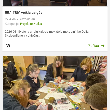
88.1 TŪM veikla baigėsi
Paskelbta: 2026-01-20
Kategorija:
Projektinė veikla
2026-01-19 dieną anglų kalbos mokytoja metodininkė Dalia
Skeberdienė ir vokiečių...
Plačiau
K
s
k
v
p
s
d
k