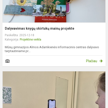
Dalyvavimas knygų skirtukų mainų projekte
Paskelbta: 2025-12-18
Kategorija:
Projektinė veikla
Mūsų gimnazijos Almos Adamkienės informacinis centras dalyvavo
tarptautiniame pr...
Plačiau
D
s
K
t
k
s