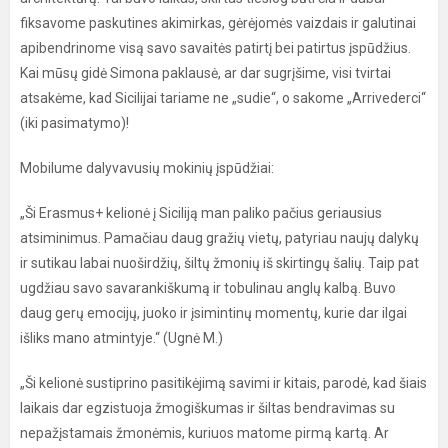
fiksavome paskutines akimirkas, gėrėjomės vaizdais ir galutinai
apibendrinome visą savo savaitės patirtį bei patirtus įspūdžius.
Kai mūsų gidė Simona paklausė, ar dar sugrįšime, visi tvirtai
atsakėme, kad Sicilijai tariame ne „sudie“, o sakome „Arrivederci“
(iki pasimatymo)!
Mobilume dalyvavusių mokinių įspūdžiai:
„Ši Erasmus+ kelionė į Siciliją man paliko pačius geriausius
atsiminimus. Pamačiau daug gražių vietų, patyriau naujų dalykų
ir sutikau labai nuoširdžių, šiltų žmonių iš skirtingų šalių. Taip pat
ugdžiau savo savarankiškumą ir tobulinau anglų kalbą. Buvo
daug gerų emocijų, juoko ir įsimintinų momentų, kurie dar ilgai
išliks mano atmintyje.“ (Ugnė M.)
„Ši kelionė sustiprino pasitikėjimą savimi ir kitais, parodė, kad šiais
laikais dar egzistuoja žmogiškumas ir šiltas bendravimas su
nepažįstamais žmonėmis, kuriuos matome pirmą kartą. Ar