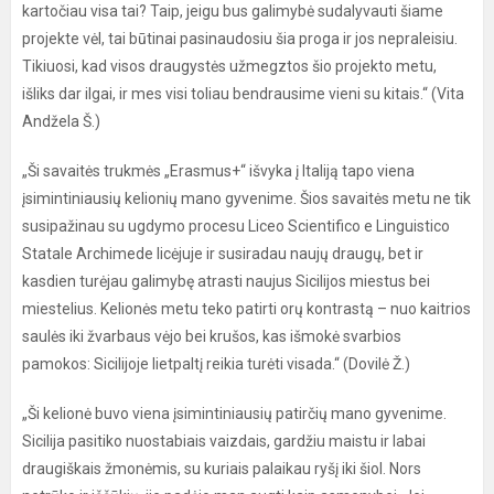
kartočiau visa tai? Taip, jeigu bus galimybė sudalyvauti šiame
projekte vėl, tai būtinai pasinaudosiu šia proga ir jos nepraleisiu.
Tikiuosi, kad visos draugystės užmegztos šio projekto metu,
išliks dar ilgai, ir mes visi toliau bendrausime vieni su kitais.“ (Vita
Andžela Š.)
„Ši savaitės trukmės „Erasmus+“ išvyka į Italiją tapo viena
įsimintiniausių kelionių mano gyvenime. Šios savaitės metu ne tik
susipažinau su ugdymo procesu Liceo Scientifico e Linguistico
Statale Archimede licėjuje ir susiradau naujų draugų, bet ir
kasdien turėjau galimybę atrasti naujus Sicilijos miestus bei
miestelius. Kelionės metu teko patirti orų kontrastą – nuo kaitrios
saulės iki žvarbaus vėjo bei krušos, kas išmokė svarbios
pamokos: Sicilijoje lietpaltį reikia turėti visada.“ (Dovilė Ž.)
„Ši kelionė buvo viena įsimintiniausių patirčių mano gyvenime.
Sicilija pasitiko nuostabiais vaizdais, gardžiu maistu ir labai
draugiškais žmonėmis, su kuriais palaikau ryšį iki šiol. Nors