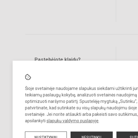
Pastebėjote klaidų?
Bend
Turite pasiūlymų?
RAŠYKITE
Šioje svetainėje naudojame slapukus siekdami užtikrinti j
teikiamų paslaugų kokybę, analizuoti svetainės naudojimą 
optimizuoti naršymo patirtį. Spustelėję mygtuką „Sutinku“,
patvirtinate, kad sutinkate su visų slapukų naudojimu šioje
svetainėje. Jei norite atšaukti arba pakeisti savo sutikimu
© 2022. Raseinių r. Ariogalos gimnazija. Visos teisės saugomos.
apsilankyti
slapukų valdymo puslapyje
.
Kopijuoti turinį be raštiško gimnazijos sutikimo griežtai draudžiama.
NUSTATYMAI
NESUTINKU
SUT