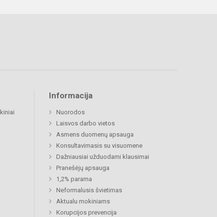
Informacija
kiniai
Nuorodos
Laisvos darbo vietos
Asmens duomenų apsauga
Konsultavimasis su visuomene
Dažniausiai užduodami klausimai
Pranešėjų apsauga
1,2% parama
Neformalusis švietimas
Aktualu mokiniams
Korupcijos prevencija