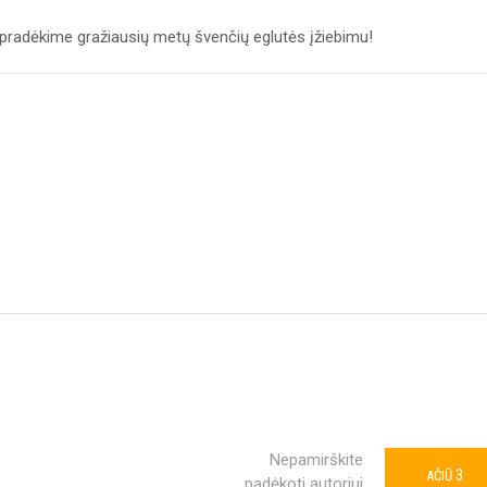
 pradėkime gražiausių metų švenčių eglutės įžiebimu!
Nepamirškite
3
AČIŪ
padėkoti autoriui