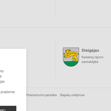
Steigėjas
raukime
Raseinių rajono
savivaldybė
ums
ir
 jūs
s, prašome
Prieinamumo paraiška
Slapukų valdymas
INKU