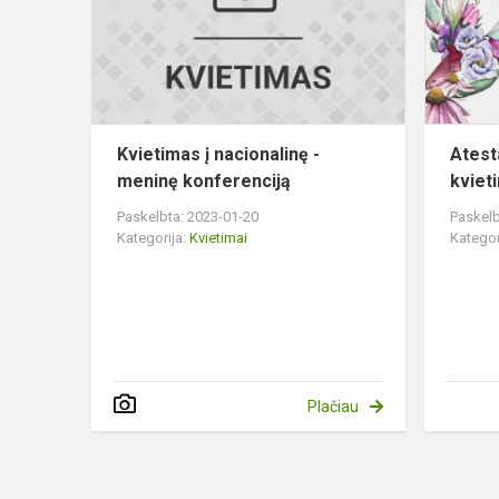
-
meninę
konferencij
Kvietimas į nacionalinę -
Atest
meninę konferenciją
kviet
Paskelbta: 2023-01-20
Paskelb
Kategorija:
Kvietimai
Kategor
Plačiau