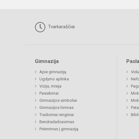
Tvarkaraščiai
Gimnazija
Pasl
Apie gimnaziją
Vidu
Ugdymo aplinka
Nefo
Vizija, misija
Paga
Pasiekimai
Moki
Gimnazijos simboliai
Moki
Gimnazijos himnas
Pat
Tradiciniai renginiai
Bibl
Bendradarbiavimas
Priėmimas į gimnaziją