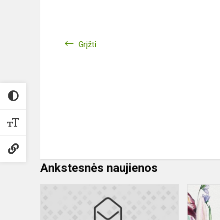
Grįžti
Ankstesnės naujienos
Kvietimas
į
nacionalinę