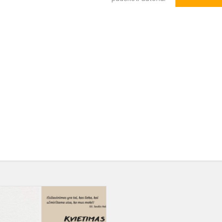
Atestatų
įteikimo
šventės