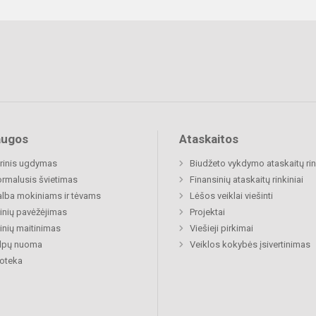
augos
Ataskaitos
rinis ugdymas
Biudžeto vykdymo ataskaitų rin
rmalusis švietimas
Finansinių ataskaitų rinkiniai
lba mokiniams ir tėvams
Lėšos veiklai viešinti
nių pavėžėjimas
Projektai
nių maitinimas
Viešieji pirkimai
alpų nuoma
Veiklos kokybės įsivertinimas
ioteka