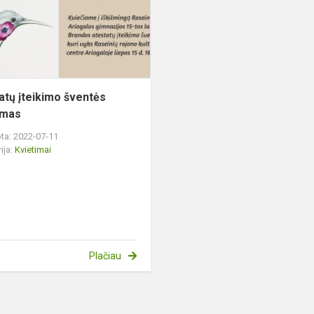
kvietimas
ą
atų įteikimo šventės
imas
ta: 2022-07-11
ija:
Kvietimai
Plačiau