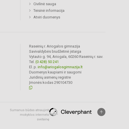
Civilinė sauga
Teisinė informacija
Atviri duomenys
Raseinių r. Ariogalos gimnazija
Savivaldybės biudžetinė įstaiga
Vytauto g. 94, Ariogala, 60260 Raseinių r. sav.
Tel.
(0 428) 50 241
El. p.
info@ariogalosgimnazija.lt
Duomenys kaupiami ir saugomi
Juridinių asmenų registre
Įmonės kodas 290104730
Sumanus būdas atnaujinti
mokyklos interneto
svetainę