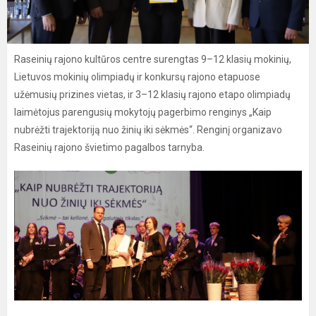
Raseinių rajono kultūros centre surengtas 9–12 klasių mokinių,
Lietuvos mokinių olimpiadų ir konkursų rajono etapuose
užėmusių prizines vietas, ir 3–12 klasių rajono etapo olimpiadų
laimėtojus parengusių mokytojų pagerbimo renginys „Kaip
nubrėžti trajektoriją nuo žinių iki sėkmės“. Renginį organizavo
Raseinių rajono švietimo pagalbos tarnyba.