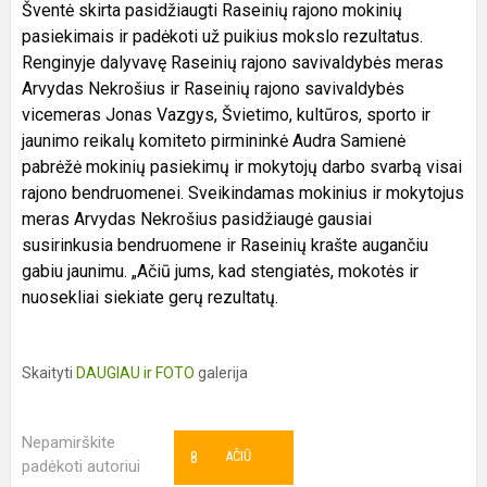
Šventė skirta pasidžiaugti Raseinių rajono mokinių
pasiekimais ir padėkoti už puikius mokslo rezultatus.
Renginyje dalyvavę Raseinių rajono savivaldybės meras
Arvydas Nekrošius ir Raseinių rajono savivaldybės
vicemeras Jonas Vazgys, Švietimo, kultūros, sporto ir
jaunimo reikalų komiteto pirmininkė Audra Samienė
pabrėžė mokinių pasiekimų ir mokytojų darbo svarbą visai
rajono bendruomenei. Sveikindamas mokinius ir mokytojus
meras Arvydas Nekrošius pasidžiaugė gausiai
susirinkusia bendruomene ir Raseinių krašte augančiu
gabiu jaunimu. „Ačiū jums, kad stengiatės, mokotės ir
nuosekliai siekiate gerų rezultatų.
Skaityti
DAUGIAU ir FOTO
galerija
Nepamirškite
8
AČIŪ
padėkoti autoriui