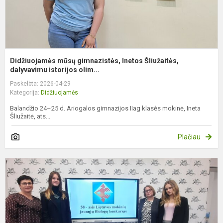
Didžiuojamės mūsų gimnazistės, Inetos Šliužaitės,
dalyvavimu istorijos olim...
Paskelbta: 2026-04-29
Kategorija:
Didžiuojamės
Balandžio 24–25 d. Ariogalos gimnazijos IIag klasės mokinė, Ineta
Šliužaitė, ats...
Plačiau
D
j
k