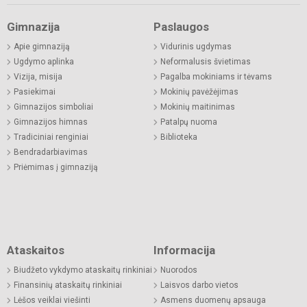
Gimnazija
Paslaugos
Apie gimnaziją
Vidurinis ugdymas
Ugdymo aplinka
Neformalusis švietimas
Vizija, misija
Pagalba mokiniams ir tėvams
Pasiekimai
Mokinių pavėžėjimas
Gimnazijos simboliai
Mokinių maitinimas
Gimnazijos himnas
Patalpų nuoma
Tradiciniai renginiai
Biblioteka
Bendradarbiavimas
Priėmimas į gimnaziją
Ataskaitos
Informacija
Biudžeto vykdymo ataskaitų rinkiniai
Nuorodos
Finansinių ataskaitų rinkiniai
Laisvos darbo vietos
Lėšos veiklai viešinti
Asmens duomenų apsauga