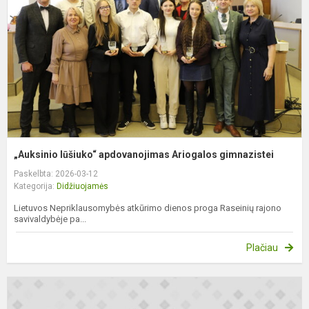
A
g
„Auksinio lūšiuko“ apdovanojimas Ariogalos gimnazistei
Paskelbta: 2026-03-12
Kategorija:
Didžiuojamės
Lietuvos Nepriklausomybės atkūrimo dienos proga Raseinių rajono
savivaldybėje pa...
Plačiau
R
m