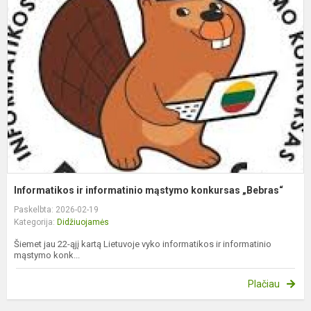
ir
i
m
k
„
Informatikos ir informatinio mąstymo konkursas „Bebras“
Paskelbta: 2026-02-19
Kategorija:
Didžiuojamės
Šiemet jau 22-ąjį kartą Lietuvoje vyko informatikos ir informatinio
mąstymo konk...
Plačiau