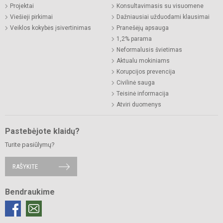
Projektai
Konsultavimasis su visuomene
Viešieji pirkimai
Dažniausiai užduodami klausimai
Veiklos kokybės įsivertinimas
Pranešėjų apsauga
1,2% parama
Neformalusis švietimas
Aktualu mokiniams
Korupcijos prevencija
Civilinė sauga
Teisinė informacija
Atviri duomenys
Pastebėjote klaidų?
Turite pasiūlymų?
RAŠYKITE
Bendraukime