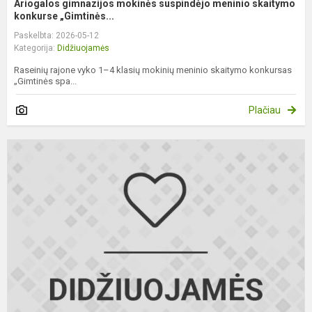
Ariogalos gimnazijos mokinės suspindėjo meninio skaitymo
konkurse „Gimtinės...
Paskelbta: 2026-05-12
Kategorija:
Didžiuojamės
Raseinių rajone vyko 1–4 klasių mokinių meninio skaitymo konkursas
„Gimtinės spa...
Plačiau
P
7
8
k
g
o