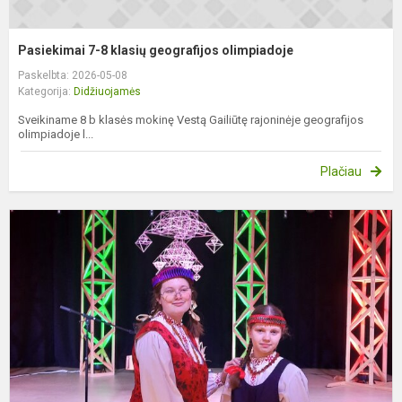
Pasiekimai 7-8 klasių geografijos olimpiadoje
Paskelbta: 2026-05-08
Kategorija:
Didžiuojamės
Sveikiname 8 b klasės mokinę Vestą Gailiūtę rajoninėje geografijos
olimpiadoje l...
Plačiau
D
m
m
p