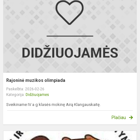
o
Rajoninė muzikos olimpiada
Paskelbta: 2026-02-26
Kategorija:
Didžiuojamės
Sveikiname IV a g klasės mokinę Airą Klangauskaitę.
Plačiau
I