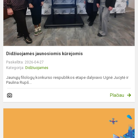
Didžiuojamės jaunosiomis kūrėjomis
Paskelbta: 2026-04-27
Kategorija:
Didžiuojamės
Jaunųjų filologų konkurso respublikos etape dalyvavo Ugnė Jucytė ir
Paulina Rupš...
Plačiau
K
T
k
m