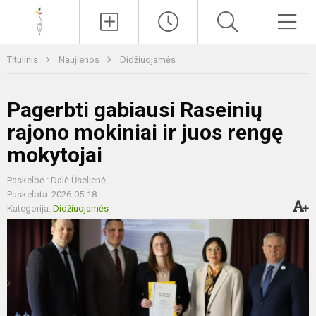
Paieška
Men
Titulinis
Naujienos
Didžiuojamės
Pagerbti gabiausi Raseinių
rajono mokiniai ir juos rengę
mokytojai
Paskelbė : Dalė Ūselienė
Paskelbta: 2026-05-18
Kategorija:
Didžiuojamės