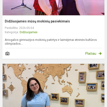
Didžiuojamės mūsų mokinių pasiekimais
Paskelbta: 2026-05-04
Kategorija:
Didžiuojamės
Ariogalos gimnazijos mokinių patirtys ir laimėjimai etninės kultūros
olimpiados...
Plačiau
D
m
g
I
Š
d