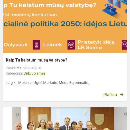
v
Kaip Tu keistum mūsų valstybę?
Paskelbta: 2026-03-18
Kategorija:
Didžiuojamės
I a g kl. Mokiniai Ugnė Morkutė, Meda Bajorėnaitė,
Plačiau
„
l
a