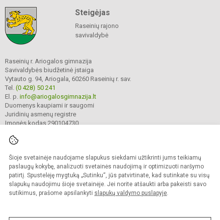
Steigėjas
Raseinių rajono
savivaldybė
Raseinių r. Ariogalos gimnazija
Savivaldybės biudžetinė įstaiga
Vytauto g. 94, Ariogala, 60260 Raseinių r. sav.
Tel.
(0 428) 50 241
El. p.
info@ariogalosgimnazija.lt
Duomenys kaupiami ir saugomi
Juridinių asmenų registre
Įmonės kodas 290104730
Šioje svetainėje naudojame slapukus siekdami užtikrinti jums teikiamų
© 2022. Raseinių r. Ariogalos gimnazija. Visos teisės saugomos.
Kopijuoti turinį be raštiško gimnazijos sutikimo griežtai draudžiama.
paslaugų kokybę, analizuoti svetainės naudojimą ir optimizuoti naršymo
patirtį. Spustelėję mygtuką „Sutinku“, jūs patvirtinate, kad sutinkate su visų
Prieinamumo paraiška
Slapukų valdymas
slapukų naudojimu šioje svetainėje. Jei norite atšaukti arba pakeisti savo
sutikimus, prašome apsilankyti
slapukų valdymo puslapyje
.
Sumanus būdas atnaujinti
mokyklos interneto
svetainę