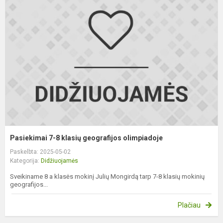
7
8
k
g
o
Pasiekimai 7-8 klasių geografijos olimpiadoje
Paskelbta: 2025-05-02
Kategorija:
Didžiuojamės
Sveikiname 8 a klasės mokinį Julių Mongirdą tarp 7-8 klasių mokinių
geografijos...
Plačiau