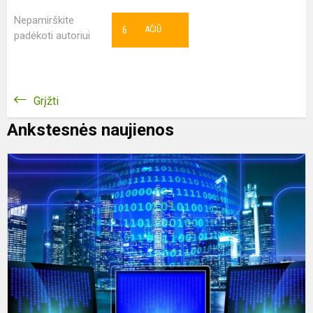
Nepamirškite
6
AČIŪ
padėkoti autoriui
Grįžti
Ankstesnės naujienos
G
l
i
o