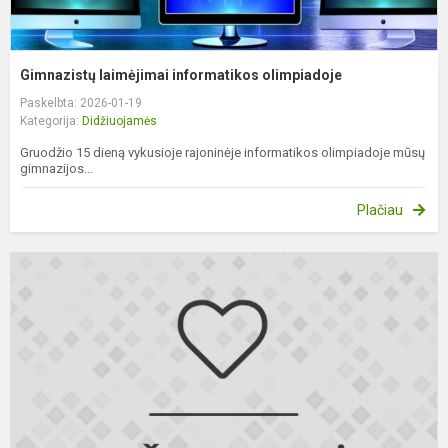
Gimnazistų laimėjimai informatikos olimpiadoje
Paskelbta: 2026-01-19
Kategorija:
Didžiuojamės
Gruodžio 15 dieną vykusioje rajoninėje informatikos olimpiadoje mūsų
gimnazijos...
Plačiau
S
r
l
k
o