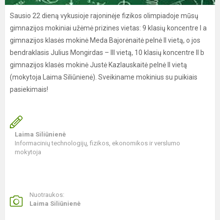
Sausio 22 dieną vykusioje rajoninėje fizikos olimpiadoje mūsų
gimnazijos mokiniai užėmė prizines vietas: 9 klasių koncentre I a
gimnazijos klasės mokinė Meda Bajorėnaitė pelnė II vietą, o jos
bendraklasis Julius Mongirdas – III vietą, 10 klasių koncentre II b
gimnazijos klasės mokinė Justė Kazlauskaitė pelnė II vietą
(mokytoja Laima Siliūnienė). Sveikiname mokinius su puikiais
pasiekimais!
Laima Siliūnienė
Informacinių technologijų, fizikos, ekonomikos ir verslumo
mokytoja
Nuotraukos:
Laima Siliūnienė