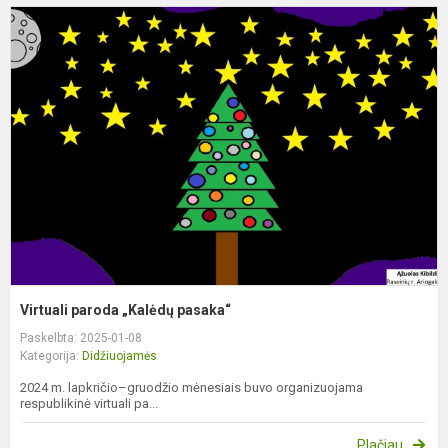
V
p
„
p
Virtuali paroda „Kalėdų pasaka“
Paskelbta: 2025-01-08
Kategorija:
Didžiuojamės
2024 m. lapkričio–gruodžio mėnesiais buvo organizuojama
respublikinė virtuali pa...
Plačiau