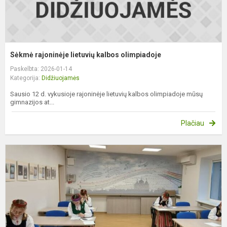
Sėkmė rajoninėje lietuvių kalbos olimpiadoje
Paskelbta: 2026-01-14
Kategorija:
Didžiuojamės
Sausio 12 d. vykusioje rajoninėje lietuvių kalbos olimpiadoje mūsų
gimnazijos at...
Plačiau
E
k
o
r
n