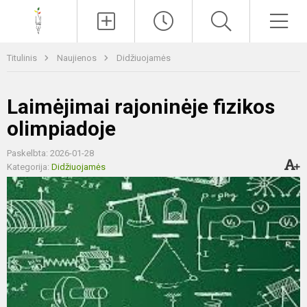
Paieška
Men
Titulinis
Naujienos
Didžiuojamės
Laimėjimai rajoninėje fizikos
olimpiadoje
Paskelbta: 2026-01-28
Kategorija:
Didžiuojamės