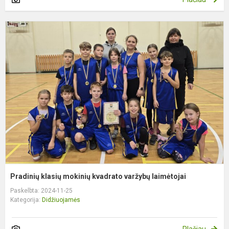
P
k
m
v
l
Pradinių klasių mokinių kvadrato varžybų laimėtojai
Paskelbta: 2024-11-25
Kategorija:
Didžiuojamės
Plačiau