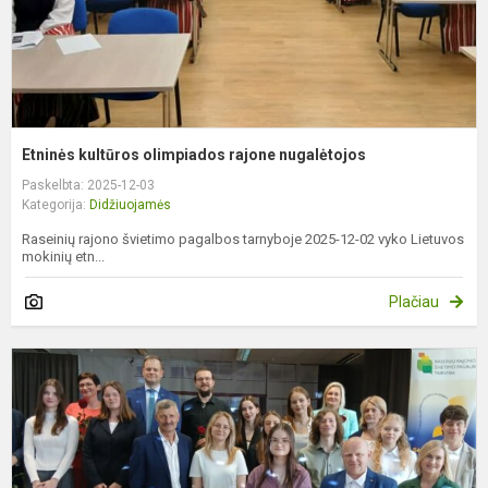
Etninės kultūros olimpiados rajone nugalėtojos
Paskelbta: 2025-12-03
Kategorija:
Didžiuojamės
Raseinių rajono švietimo pagalbos tarnyboje 2025-12-02 vyko Lietuvos
mokinių etn...
Plačiau
P
r
ir
r
o