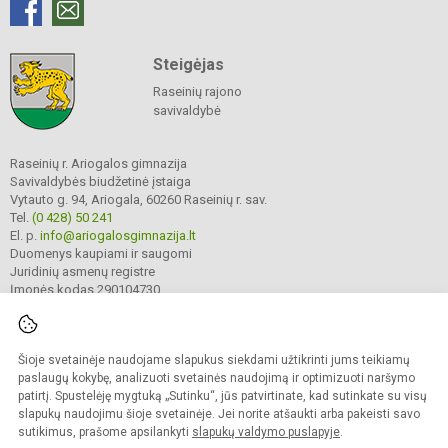
Steigėjas
Raseinių rajono
savivaldybė
Raseinių r. Ariogalos gimnazija
Savivaldybės biudžetinė įstaiga
Vytauto g. 94, Ariogala, 60260 Raseinių r. sav.
Tel.
(0 428) 50 241
El. p.
info@ariogalosgimnazija.lt
Duomenys kaupiami ir saugomi
Juridinių asmenų registre
Įmonės kodas 290104730
Šioje svetainėje naudojame slapukus siekdami užtikrinti jums teikiamų
© 2022. Raseinių r. Ariogalos gimnazija. Visos teisės saugomos.
Kopijuoti turinį be raštiško gimnazijos sutikimo griežtai draudžiama.
paslaugų kokybę, analizuoti svetainės naudojimą ir optimizuoti naršymo
patirtį. Spustelėję mygtuką „Sutinku“, jūs patvirtinate, kad sutinkate su visų
Prieinamumo paraiška
Slapukų valdymas
slapukų naudojimu šioje svetainėje. Jei norite atšaukti arba pakeisti savo
sutikimus, prašome apsilankyti
slapukų valdymo puslapyje
.
Sumanus būdas atnaujinti