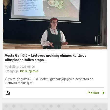
L
m
e
k
o
Vesta Gailiūtė – Lietuvos mokinių etninės kultūros
olimpiados šalies etapo...
Paskelbta: 2025-05-06
Kategorija:
Didžiuojamės
2025 m. gegužės 2–3 d. Molėtų gimnazijoje įvyko septintosios
Lietuvos mokinių et...
Plačiau
P