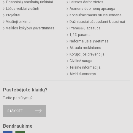
Finansinių ataskaitų rinkiniai
Laisvos darbo vietos
Lėšos veiklai viešinti
Asmens duomenų apsauga
Projektai
Konsultavimasis su visuomene
Viešieji pirkimai
Dažniausiai užduodami klausimai
Veiklos kokybės įsivertinimas
Pranešėjų apsauga
1,2% parama
Neformalusis švietimas
Aktualu mokiniams
Korupcijos prevencija
Civilinė sauga
Teisinė informacija
Atviri duomenys
Pastebėjote klaidų?
Turite pasiūlymų?
RAŠYKITE
Bendraukime