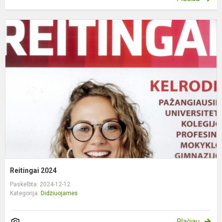
R
2
Reitingai 2024
Paskelbta: 2024-12-12
Kategorija:
Didžiuojamės
Plačiau