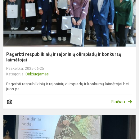
ir
k
l..
Pagerbti respublikinių ir rajoninių olimpiadų ir konkursų
laimėtojai
Paskelbta: 2025-06-25
Kategorija:
Didžiuojamės
Pagerbti respublikinių ir rajoninių olimpiadų ir konkursų laimėtojai bei
juos pa...
Plačiau
V
G
–