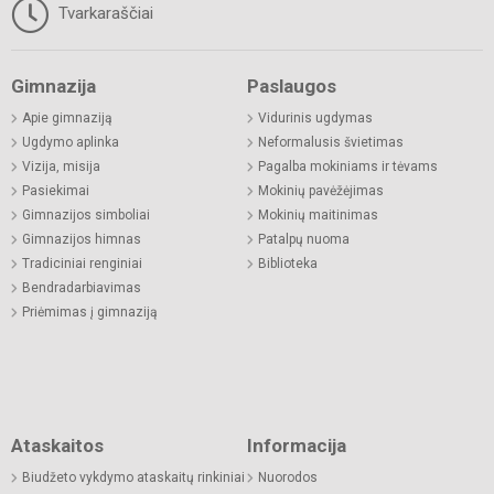
Tvarkaraščiai
Gimnazija
Paslaugos
Apie gimnaziją
Vidurinis ugdymas
Ugdymo aplinka
Neformalusis švietimas
Vizija, misija
Pagalba mokiniams ir tėvams
Pasiekimai
Mokinių pavėžėjimas
Gimnazijos simboliai
Mokinių maitinimas
Gimnazijos himnas
Patalpų nuoma
Tradiciniai renginiai
Biblioteka
Bendradarbiavimas
Priėmimas į gimnaziją
Ataskaitos
Informacija
Biudžeto vykdymo ataskaitų rinkiniai
Nuorodos