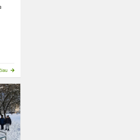
s
čiau
Globojame
paukštelius