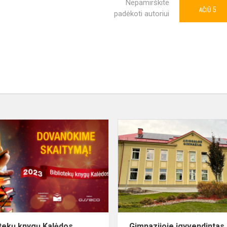
Nepamirškite
5
AČIŪ
padėkoti autoriui
Bibliotekų
knygų
Kalėdos
otekų knygų Kalėdos
Gimnazijoje įgyvendintas