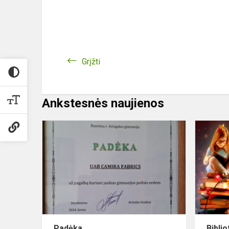
Grįžti
Ankstesnės naujienos
Padėka
Padėka
Bibli