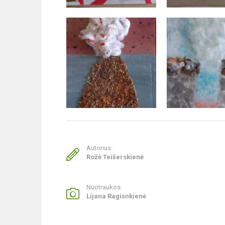
Autorius:
Rožė Teišerskienė
Nuotraukos:
Lijana Ragisnkienė