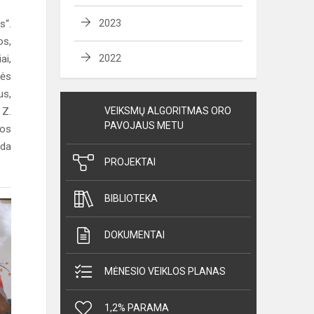
s“.
2023
os,
ai,
2022
lės
us,
 Z.
VEIKSMŲ ALGORITMAS ORO
PAVOJAUS METU
kos
eda
PROJEKTAI
BIBLIOTEKA
DOKUMENTAI
MĖNESIO VEIKLOS PLANAS
1,2% PARAMA