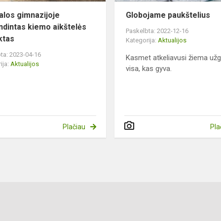
alos gimnazijoje
Globojame paukštelius
ndintas kiemo aikštelės
Paskelbta: 2022-12-16
ktas
Kategorija:
Aktualijos
ta: 2023-04-16
Kasmet atkeliavusi žiema užg
ija:
Aktualijos
visa, kas gyva.
Plačiau
Pla