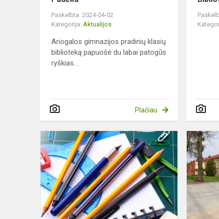
Paskelbta: 2024-04-02
Paskelb
Kategorija:
Aktualijos
Kategor
Ariogalos gimnazijos pradinių klasių
biblioteką papuošė du labai patogūs
ryškias...
Plačiau
Pirmoko
krepšelis