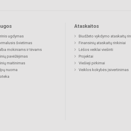
augos
Ataskaitos
rinis ugdymas
Biudžeto vykdymo ataskaitų rin
rmalusis švietimas
Finansinių ataskaitų rinkiniai
lba mokiniams ir tėvams
Lėšos veiklai viešinti
nių pavėžėjimas
Projektai
nių maitinimas
Viešieji pirkimai
alpų nuoma
Veiklos kokybės įsivertinimas
ioteka