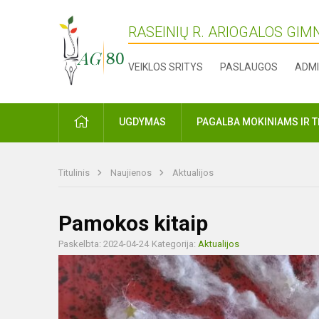
RASEINIŲ R. ARIOGALOS GIM
VEIKLOS SRITYS
PASLAUGOS
ADMI
PRADŽIA
UGDYMAS
PAGALBA MOKINIAMS IR 
Titulinis
Naujienos
Aktualijos
Pamokos kitaip
Paskelbta: 2024-04-24
Kategorija:
Aktualijos