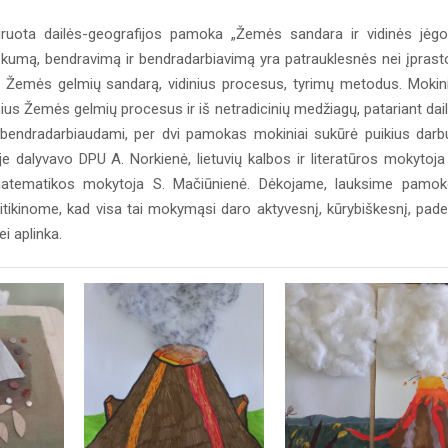
ta dailės-geografijos pamoka „Žemės sandara ir vidinės jėgo
kumą, bendravimą ir bendradarbiavimą yra patrauklesnės nei įprast
 Žemės gelmių sandarą, vidinius procesus, tyrimų metodus. Mokini
nius Žemės gelmių procesus ir iš netradicinių medžiagų, patariant dai
ai bendradarbiaudami, per dvi pamokas mokiniai sukūrė puikius darb
e dalyvavo DPU A. Norkienė, lietuvių kalbos ir literatūros mokytoja
ė, matematikos mokytoja S. Mačiūnienė. Dėkojame, lauksime pamo
tikinome, kad visa tai mokymąsi daro aktyvesnį, kūrybiškesnį, pad
ei aplinka.