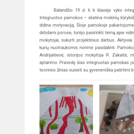
Balandžio 19 d. 6 b klasėje vyko integruo
Integruotos pamokos – skatina mokinių kūrybiš
didina motyvaciją. Šioje pamokoje pakartojome
dirbdami porose, turėjo pasirinkti temą apie vidi
mokytojai, sukurti projektinius darbus. Aktyvi
kurių nuotraukomis norime pasidalinti. Pamokoj
Andrijaitienė, istorijos mokytoja R. Zakait
aptarimo. Pravedę šias integruotas pamokas įsi
teorines žinias susieti su gyvenimiška patirtimi b