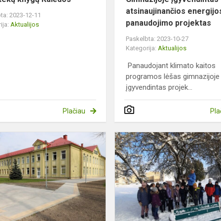
atsinaujinančios energijo
ta: 2023-12-11
panaudojimo projektas
ija:
Aktualijos
Paskelbta: 2023-10-27
Kategorija:
Aktualijos
Panaudojant klimato kaitos
programos lėšas gimnazijoje
įgyvendintas projek...
Plačiau
Pla
Ariogalos
gimnazijoje
įgyvendintas
kiemo
aikštelės
projekta...