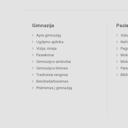
Gimnazija
Pasl
Apie gimnaziją
Vidu
Ugdymo aplinka
Nefo
Vizija, misija
Paga
Pasiekimai
Moki
Gimnazijos simboliai
Moki
Gimnazijos himnas
Pat
Tradiciniai renginiai
Bibl
Bendradarbiavimas
Priėmimas į gimnaziją