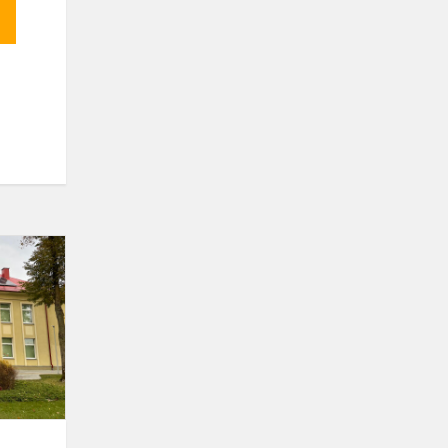
Gimnazijoje
įgyvendintas
atsinaujinančios
energijos
panaudo...