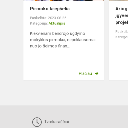
Pirmoko krepšelis
Ariog
įgyve
Paskelbta: 2023-08-25
proje
Kategorija:
Aktualijos
Paskelb
Kiekvienam bendrojo ugdymo
Kategor
mokyklos pirmokui, nepriklausomai
nuo jo šeimos finan...
Plačiau
Tvarkaraščiai