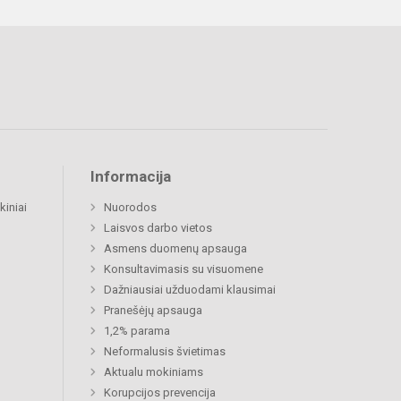
Informacija
kiniai
Nuorodos
Laisvos darbo vietos
Asmens duomenų apsauga
Konsultavimasis su visuomene
Dažniausiai užduodami klausimai
Pranešėjų apsauga
1,2% parama
Neformalusis švietimas
Aktualu mokiniams
Korupcijos prevencija