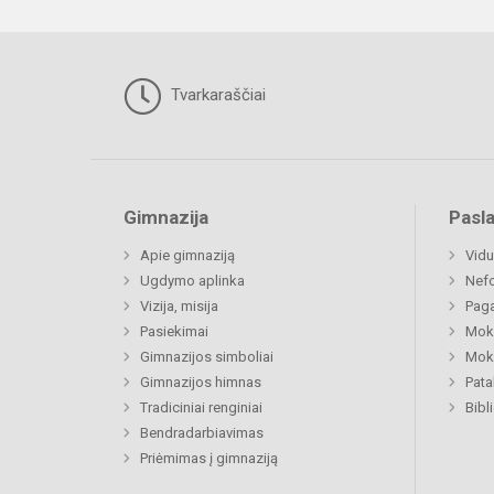
Tvarkaraščiai
Gimnazija
Pasl
Apie gimnaziją
Vidu
Ugdymo aplinka
Nefo
Vizija, misija
Paga
Pasiekimai
Moki
Gimnazijos simboliai
Moki
Gimnazijos himnas
Pat
Tradiciniai renginiai
Bibl
Bendradarbiavimas
Priėmimas į gimnaziją