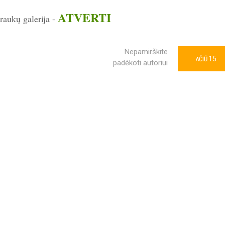
ATVERTI
traukų galerija -
Nepamirškite
15
AČIŪ
padėkoti autoriui