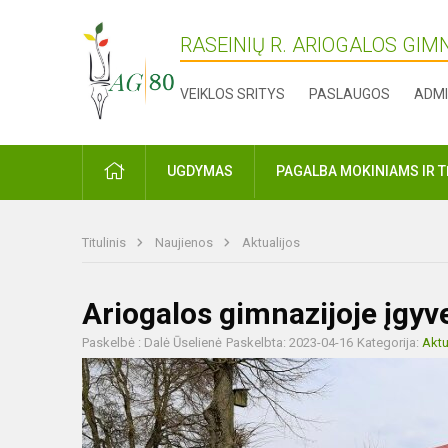
RASEINIŲ R. ARIOGALOS GIM
VEIKLOS SRITYS
PASLAUGOS
ADMI
PRADŽIA
UGDYMAS
PAGALBA MOKINIAMS IR 
Titulinis
Naujienos
Aktualijos
Ariogalos gimnazijoje įgyv
Paskelbė : Dalė Ūselienė
Paskelbta: 2023-04-16
Kategorija:
Aktu