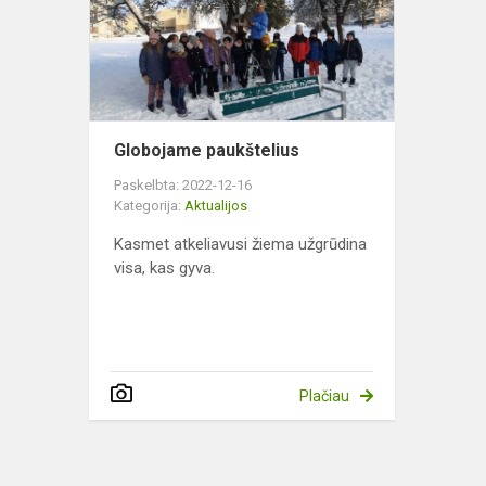
Globojame paukštelius
Paskelbta: 2022-12-16
Kategorija:
Aktualijos
Kasmet atkeliavusi žiema užgrūdina
visa, kas gyva.
Plačiau