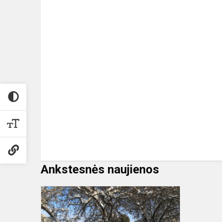
Ankstesnės naujienos
Globojame
paukštelius