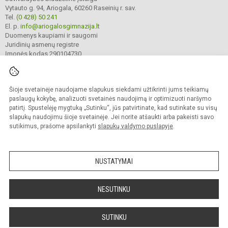
Vytauto g. 94, Ariogala, 60260 Raseinių r. sav.
Tel.
(0 428) 50 241
El. p.
info@ariogalosgimnazija.lt
Duomenys kaupiami ir saugomi
Juridinių asmenų registre
Įmonės kodas 290104730
Šioje svetainėje naudojame slapukus siekdami užtikrinti jums teikiamų
© 2022. Raseinių r. Ariogalos gimnazija. Visos teisės saugomos.
Kopijuoti turinį be raštiško gimnazijos sutikimo griežtai draudžiama.
paslaugų kokybę, analizuoti svetainės naudojimą ir optimizuoti naršymo
patirtį. Spustelėję mygtuką „Sutinku“, jūs patvirtinate, kad sutinkate su visų
Prieinamumo paraiška
Slapukų valdymas
slapukų naudojimu šioje svetainėje. Jei norite atšaukti arba pakeisti savo
sutikimus, prašome apsilankyti
slapukų valdymo puslapyje
.
Sumanus būdas atnaujinti
mokyklos interneto
svetainę
NUSTATYMAI
NESUTINKU
SUTINKU