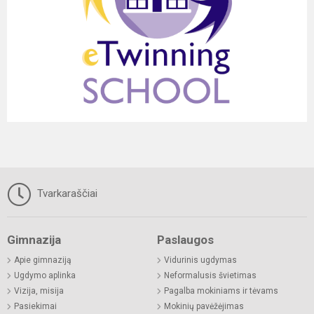
Tvarkaraščiai
Gimnazija
Paslaugos
Apie gimnaziją
Vidurinis ugdymas
Ugdymo aplinka
Neformalusis švietimas
Vizija, misija
Pagalba mokiniams ir tėvams
Pasiekimai
Mokinių pavėžėjimas