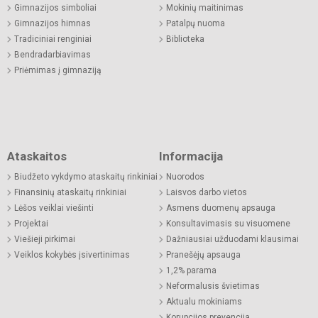
Gimnazijos simboliai
Mokinių maitinimas
Gimnazijos himnas
Patalpų nuoma
Tradiciniai renginiai
Biblioteka
Bendradarbiavimas
Priėmimas į gimnaziją
Ataskaitos
Informacija
Biudžeto vykdymo ataskaitų rinkiniai
Nuorodos
Finansinių ataskaitų rinkiniai
Laisvos darbo vietos
Lėšos veiklai viešinti
Asmens duomenų apsauga
Projektai
Konsultavimasis su visuomene
Viešieji pirkimai
Dažniausiai užduodami klausimai
Veiklos kokybės įsivertinimas
Pranešėjų apsauga
1,2% parama
Neformalusis švietimas
Aktualu mokiniams
Korupcijos prevencija