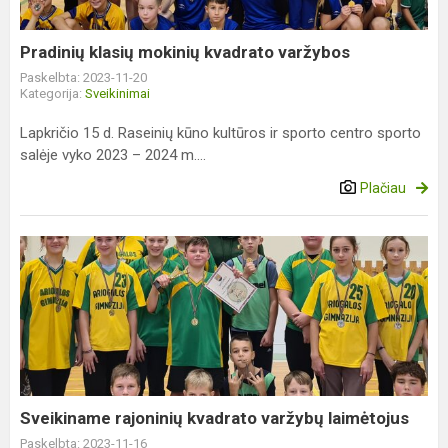
Pradinių klasių mokinių kvadrato varžybos
Paskelbta: 2023-11-20
Kategorija:
Sveikinimai
Lapkričio 15 d. Raseinių kūno kultūros ir sporto centro sporto
salėje vyko 2023 – 2024 m....
Plačiau
Sveikiname
rajoninių
kvadrato
varžybų
laimėtojus
Sveikiname rajoninių kvadrato varžybų laimėtojus
Paskelbta: 2023-11-16