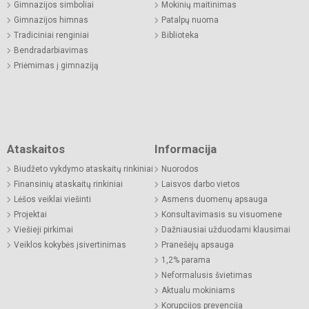
Gimnazijos simboliai
Mokinių maitinimas
Gimnazijos himnas
Patalpų nuoma
Tradiciniai renginiai
Biblioteka
Bendradarbiavimas
Priėmimas į gimnaziją
Ataskaitos
Informacija
Biudžeto vykdymo ataskaitų rinkiniai
Nuorodos
Finansinių ataskaitų rinkiniai
Laisvos darbo vietos
Lėšos veiklai viešinti
Asmens duomenų apsauga
Projektai
Konsultavimasis su visuomene
Viešieji pirkimai
Dažniausiai užduodami klausimai
Veiklos kokybės įsivertinimas
Pranešėjų apsauga
1,2% parama
Neformalusis švietimas
Aktualu mokiniams
Korupcijos prevencija