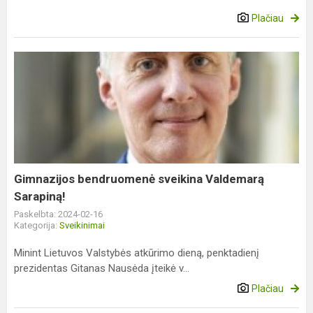
Plačiau
Gimnazijos
bendruomenė
sveikina
Valdemarą
Sarapiną!
Gimnazijos bendruomenė sveikina Valdemarą
Sarapiną!
Paskelbta: 2024-02-16
Kategorija:
Sveikinimai
Minint Lietuvos Valstybės atkūrimo dieną, penktadienį
prezidentas Gitanas Nausėda įteikė v...
Plačiau