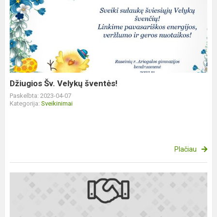
Džiugios
Šv.
Velykų
šventės!
Džiugios Šv. Velykų šventės!
Paskelbta: 2023-04-07
Kategorija:
Sveikinimai
Plačiau
Sveikiname
Augustą
Povilauską!