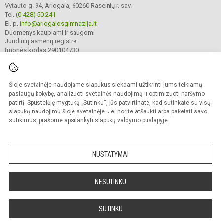
Vytauto g. 94, Ariogala, 60260 Raseinių r. sav.
Tel.
(0 428) 50 241
El. p.
info@ariogalosgimnazija.lt
Duomenys kaupiami ir saugomi
Juridinių asmenų registre
Įmonės kodas 290104730
Šioje svetainėje naudojame slapukus siekdami užtikrinti jums teikiamų
© 2022. Raseinių r. Ariogalos gimnazija. Visos teisės saugomos.
Kopijuoti turinį be raštiško gimnazijos sutikimo griežtai draudžiama.
paslaugų kokybę, analizuoti svetainės naudojimą ir optimizuoti naršymo
patirtį. Spustelėję mygtuką „Sutinku“, jūs patvirtinate, kad sutinkate su visų
Prieinamumo paraiška
Slapukų valdymas
slapukų naudojimu šioje svetainėje. Jei norite atšaukti arba pakeisti savo
sutikimus, prašome apsilankyti
slapukų valdymo puslapyje
.
Sumanus būdas atnaujinti
mokyklos interneto
svetainę
NUSTATYMAI
NESUTINKU
SUTINKU