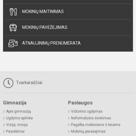
MOKINIŲ MAITINIMAS
MOKINIŲ PAVĖŽĖJIMAS
ATNAUJINIMŲ PRENUMERATA
Tvarkaraščiai
Gimnazija
Paslaugos
Apie gimnaziją
Vidurinis ugdymas
Ugdymo aplinka
Neformalusis švietimas
Vizija, misija
Pagalba mokiniams ir tėvams
Pasiekimai
Mokinių pavėžėjimas