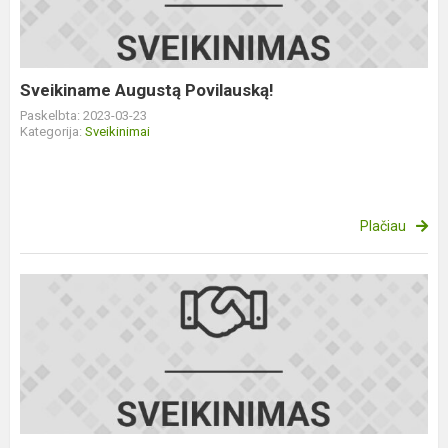
Sveikiname Augustą Povilauską!
Paskelbta: 2023-03-23
Kategorija:
Sveikinimai
Plačiau
Konkursas
,,Augu
su
pasaka"