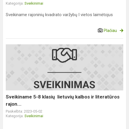
Kategorija:
Sveikinimai
Sveikiname rajoninių kvadrato varžybų I vietos laimėtojus
Plačiau
Sveikiname
5-
8
klasių
lietuvių
kalbos
ir
literatūros
Sveikiname 5-8 klasių lietuvių kalbos ir literatūros
rajon...
rajon...
Paskelbta: 2023-05-02
Kategorija:
Sveikinimai