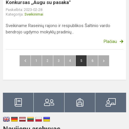
Konkursas ,,Augu su pasaka"
Paskelbta: 2023-02-28
Kategorija:
Sveikinimai
Sveikiname Raseinių rajono ir respublikos Šaltinio vardo
bendrojo ugdymo mokyklų pradinių...
Plačiau
1
2
3
4
5
6