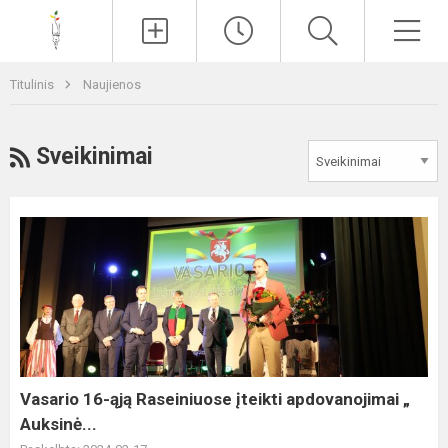
Paieška
Men
Titulinis
Naujienos
RSS
Sveikinimai
Vasario
16-
ąją
Raseiniuose
įteikti
apdovanojimai
„
Auksinė...
Vasario 16-ąją Raseiniuose įteikti apdovanojimai „
Auksinė...