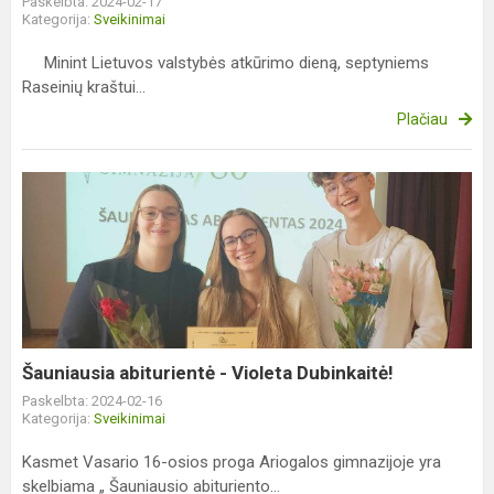
Paskelbta: 2024-02-17
Kategorija:
Sveikinimai
Minint Lietuvos valstybės atkūrimo dieną, septyniems
Raseinių kraštui...
Plačiau
Šauniausia
abiturientė
-
Violeta
Dubinkaitė!
Šauniausia abiturientė - Violeta Dubinkaitė!
Paskelbta: 2024-02-16
Kategorija:
Sveikinimai
Kasmet Vasario 16-osios proga Ariogalos gimnazijoje yra
skelbiama „ Šauniausio abituriento...