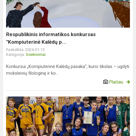
"Kompiuterinė
Kalėdų
p...
Respublikinis informatikos konkursas
"Kompiuterinė Kalėdų p...
Paskelbta: 2024-01-15
Kategorija:
Sveikinimai
Konkursui „Kompiuterinė Kalėdų pasaka“, kurio tikslas – ugdyti
moksleivių filologinę ir ko...
Plačiau
Pradinių
klasių
mokinių
kvadrato
varžybos