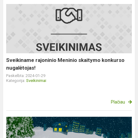
Sveikiname
rajoninio
Meninio
skaitymo
konkurso
nugalėtojas!
Sveikiname rajoninio Meninio skaitymo konkurso
nugalėtojas!
Paskelbta: 2024-01-29
Kategorija:
Sveikinimai
Plačiau
Respublikinis
informatikos
konkursas