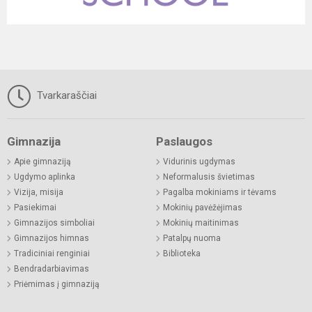
Tvarkaraščiai
Gimnazija
Paslaugos
Apie gimnaziją
Vidurinis ugdymas
Ugdymo aplinka
Neformalusis švietimas
Vizija, misija
Pagalba mokiniams ir tėvams
Pasiekimai
Mokinių pavėžėjimas
Gimnazijos simboliai
Mokinių maitinimas
Gimnazijos himnas
Patalpų nuoma
Tradiciniai renginiai
Biblioteka
Bendradarbiavimas
Priėmimas į gimnaziją