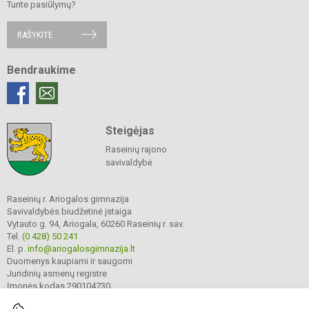
Turite pasiūlymų?
RAŠYKITE
Bendraukime
Steigėjas
Raseinių rajono
savivaldybė
Raseinių r. Ariogalos gimnazija
Savivaldybės biudžetinė įstaiga
Vytauto g. 94, Ariogala, 60260 Raseinių r. sav.
Tel.
(0 428) 50 241
El. p.
info@ariogalosgimnazija.lt
Duomenys kaupiami ir saugomi
Juridinių asmenų registre
Įmonės kodas 290104730