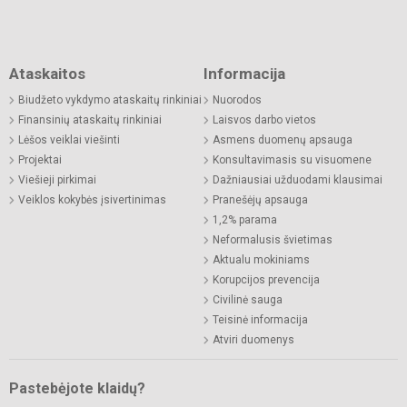
Ataskaitos
Informacija
Biudžeto vykdymo ataskaitų rinkiniai
Nuorodos
Finansinių ataskaitų rinkiniai
Laisvos darbo vietos
Lėšos veiklai viešinti
Asmens duomenų apsauga
Projektai
Konsultavimasis su visuomene
Viešieji pirkimai
Dažniausiai užduodami klausimai
Veiklos kokybės įsivertinimas
Pranešėjų apsauga
1,2% parama
Neformalusis švietimas
Aktualu mokiniams
Korupcijos prevencija
Civilinė sauga
Teisinė informacija
Atviri duomenys
Pastebėjote klaidų?