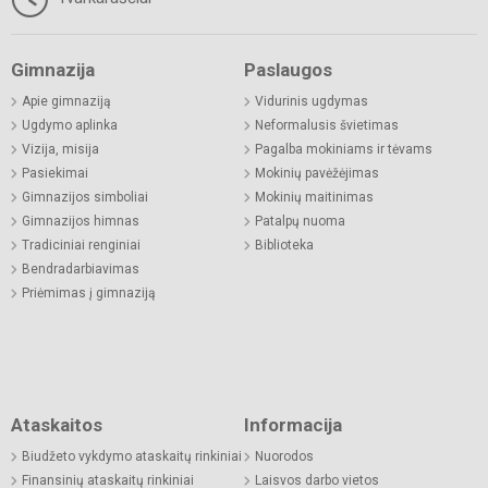
Gimnazija
Paslaugos
Apie gimnaziją
Vidurinis ugdymas
Ugdymo aplinka
Neformalusis švietimas
Vizija, misija
Pagalba mokiniams ir tėvams
Pasiekimai
Mokinių pavėžėjimas
Gimnazijos simboliai
Mokinių maitinimas
Gimnazijos himnas
Patalpų nuoma
Tradiciniai renginiai
Biblioteka
Bendradarbiavimas
Priėmimas į gimnaziją
Ataskaitos
Informacija
Biudžeto vykdymo ataskaitų rinkiniai
Nuorodos
Finansinių ataskaitų rinkiniai
Laisvos darbo vietos