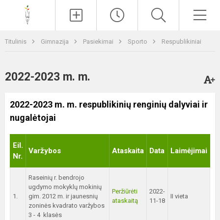
Paieška
Men
Titulinis
Gimnazija
Pasiekimai
Sporto
Respublikiniai
2022-2023 m. m.
2022-2023 m. m. respublikinių renginių dalyviai ir
nugalėtojai
Eil.
Varžybos
Ataskaita
Data
Laimėjimai
Nr.
Raseinių r. bendrojo
ugdymo mokyklų mokinių
Peržiūrėti
2022-
1.
gim. 2012 m. ir jaunesnių
II vieta
ataskaitą
11-18
zoninės kvadrato varžybos
3 - 4 klasės