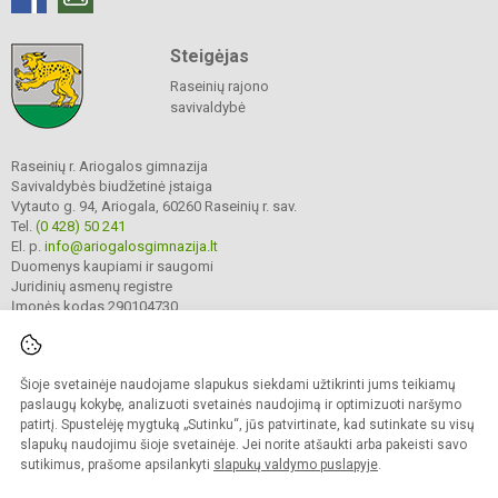
Steigėjas
Raseinių rajono
savivaldybė
Raseinių r. Ariogalos gimnazija
Savivaldybės biudžetinė įstaiga
Vytauto g. 94, Ariogala, 60260 Raseinių r. sav.
Tel.
(0 428) 50 241
El. p.
info@ariogalosgimnazija.lt
Duomenys kaupiami ir saugomi
Juridinių asmenų registre
Įmonės kodas 290104730
Šioje svetainėje naudojame slapukus siekdami užtikrinti jums teikiamų
© 2022. Raseinių r. Ariogalos gimnazija. Visos teisės saugomos.
Kopijuoti turinį be raštiško gimnazijos sutikimo griežtai draudžiama.
paslaugų kokybę, analizuoti svetainės naudojimą ir optimizuoti naršymo
patirtį. Spustelėję mygtuką „Sutinku“, jūs patvirtinate, kad sutinkate su visų
Prieinamumo paraiška
Slapukų valdymas
slapukų naudojimu šioje svetainėje. Jei norite atšaukti arba pakeisti savo
sutikimus, prašome apsilankyti
slapukų valdymo puslapyje
.
Sumanus būdas atnaujinti
mokyklos interneto