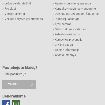
Lėšos veiklai viešinti
Asmens duomenų apsauga
Projektai
Konsultavimasis su visuomene
Viešieji pirkimai
Dažniausiai užduodami klausimai
Veiklos kokybės įsivertinimas
Pranešėjų apsauga
1,2% parama
Neformalusis švietimas
Aktualu mokiniams
Korupcijos prevencija
Civilinė sauga
Teisinė informacija
Atviri duomenys
Pastebėjote klaidų?
Turite pasiūlymų?
RAŠYKITE
Bendraukime