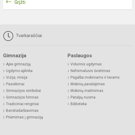
Grįžti
Tvarkaraščiai
Gimnazija
Paslaugos
Apie gimnaziją
Vidurinis ugdymas
Ugdymo aplinka
Neformalusis švietimas
Vizija, misija
Pagalba mokiniams ir tėvams
Pasiekimai
Mokinių pavėžėjimas
Gimnazijos simboliai
Mokinių maitinimas
Gimnazijos himnas
Patalpų nuoma
Tradiciniai renginiai
Biblioteka
Bendradarbiavimas
Priėmimas į gimnaziją