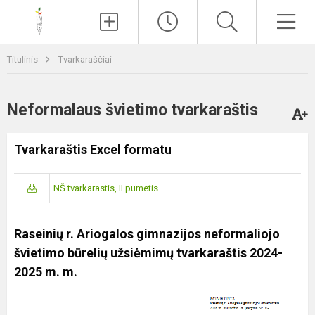
Paieška
Men
Titulinis
Tvarkaraščiai
Neformalaus švietimo tvarkaraštis
Tvarkaraštis Excel formatu
NŠ tvarkarastis, II pumetis
Raseinių r. Ariogalos gimnazijos neformaliojo
švietimo būrelių užsiėmimų tvarkaraštis 2024-
2025 m. m.