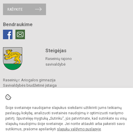
RAŠYKITE
Bendraukime
Steigėjas
Raseinių rajono
savivaldybė
Raseinių r. Ariogalos gimnazija
Savivaldybės biudžetinė įstaiga
Vytauto g. 94, Ariogala, 60260 Raseinių r. sav.
Tel.
(0 428) 50 241
El. p.
info@ariogalosgimnazija.lt
Duomenys kaupiami ir saugomi
Šioje svetainėje naudojame slapukus siekdami užtikrinti jums teikiamų
Juridinių asmenų registre
paslaugų kokybę, analizuoti svetainės naudojimą ir optimizuoti naršymo
Įmonės kodas 290104730
patirtį. Spustelėję mygtuką „Sutinku“, jūs patvirtinate, kad sutinkate su visų
slapukų naudojimu šioje svetainėje. Jei norite atšaukti arba pakeisti savo
sutikimus, prašome apsilankyti
slapukų valdymo puslapyje
.