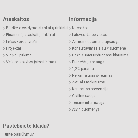
Ataskaitos
Informacija
Biudžeto vykdymo ataskaitų rinkiniai
Nuorodos
Finansinių ataskaitų rinkiniai
Laisvos darbo vietos
Lėšos veiklai viešinti
Asmens duomenų apsauga
Projektai
Konsultavimasis su visuomene
Viešieji pirkimai
Dažniausiai užduodami klausimai
Veiklos kokybės įsivertinimas
Pranešėjų apsauga
1,2% parama
Neformalusis švietimas
Aktualu mokiniams
Korupcijos prevencija
Civilinė sauga
Teisinė informacija
Atviri duomenys
Pastebėjote klaidų?
Turite pasiūlymų?